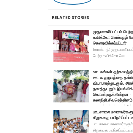
RELATED STORIES
முதுமாணிப்பட்டம் பெற்ற
கவிக்கோ வெல்லவூர் க
கௌரவிக்கப்பட்டார்.
(சரண்ராஜ்) முதுமாணிப்பட
பெற்ற கவிக்கோ வெ
ஊடகங்கள் தற்காலத்தி
ஊடக தருமத்தை தள்ளிவ
வியாபாரத்துடனும், அரச
தனத்துடனும் இயங்கிக்
கொண்டிருக்கின்றன -
கலாநிதி.சிவரெத்தினம்
ஊடகங்கள் தற்காலத்தில
பாடசாலை மாணவர்களு
தருமத்தை தள்ளிவிட்டு வி
சிறுகதை பயிற்சிப்பட்ட
பாடசாலை மாணவர்களுக
சிறுகதை பயிற்சிப்பட்டறை