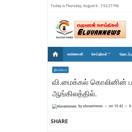
Today is Thursday, August 6 -
7:52:27 PM
home
keyboard_arrow_down
காணொளி
செய்திகள்
தொடர்பு
இலக்கியம்
வி.மைக்கல் கொலினின் பர
ஆங்கிலத்தில்.
by
eluvannews
on
15:42
0
SHARE