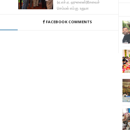
(ஏ.எச்.ஏ. ஹுஸைன்)சேவைச்
செம்மல் எம்.ஐ. உதுமா
FACEBOOK COMMENTS