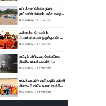
மட்டக்களப்பில் மிக நீண்ட
நாட்களின் பின்னர் பலத்த மழை
47.8 மில்லி மீற்றர் மழை வீழ்ச்சி
03/08/2026 - 0 Comments
பதிவு.
தன்னார்வ தொண்டர்
அமைப்புக்களை ஒழுங்கு படுத்த
வேண்டும் என்ற அடிப்படையில்
03/08/2026 - 0 Comments
அரசாங்கம் கொண்டுவரவுள்ள
சட்டம் - சட்டத்தரணி ஐங்கரன்.
நாட்டில் அதிகூடிய வெப்பநிலை
நிலவிய மட்டக்களப்பில் 4
மாதங்களுக்குப் பின்னர் பலத்த
03/08/2026 - 0 Comments
மழை. அனல் வெப்பக் காலநிலை
தணிந்தது.
மட்டக்களப்பில் சுயதொழில் பயிற்சி
நிறைவு செய்தோருக்கு சான்றிதழ்
வழங்கி வைப்பு.
01/08/2026 - 0 Comments