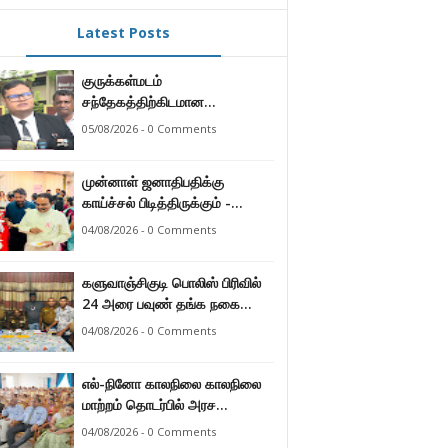
Latest Posts
குருக்கள்மடம்
சந்தேகத்திற்கிடமான
மனிதப்புதைகுழி தொடர்பான
05/08/2026 - 0 Comments
வழங்கு விசாரணை எதிர்வரும் 24
ஆம் திகதிக்கு
முன்னாள் ஜனாதிபதிக்கு
தவணையிடப்பட்டுள்ளது.
காய்ச்சல் பிடித்திருக்கும் -
பாராளுமன்ற உறுப்பினர் ஸ்ரீநேசன்
04/08/2026 - 0 Comments
களுவாஞ்சிகுடி பொலிஸ் பிரிவில்
24 அரை பவுண் தங்க நகை
களவு 24 மணித்தியலத்தில்
04/08/2026 - 0 Comments
பறிமுதல் செய்த பொலிசார்.
எல்-நினோ காலநிலை காலநிலை
மாற்றம் தொடர்பில் அரச
உத்தியோகஸ்த்தர்களுக்கு
04/08/2026 - 0 Comments
தெழிவுபடுத்தல்.