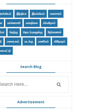
ோக்கியம்
இந்தியா
இலக்கியம்
கலாசாரம்
ை
காணொளி
காலநிலை
சர்வதேசம்
ிமா
தெற்கு
தொடர்புகளுக்கு
நேர்காணல்
தி
மலையகம்
வடக்கு
வணிகம்
விநோதம்
ையாட்டு
Search Blog
Advertisement