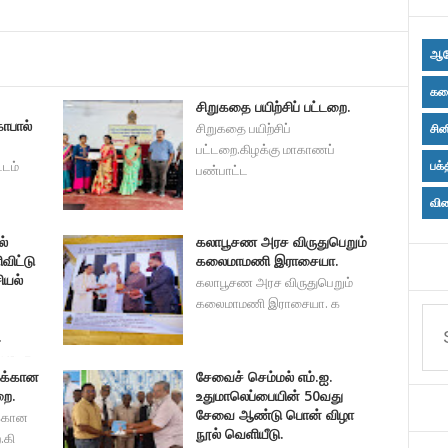
ஆர
கல
சிறுகதை பயிற்சிப் பட்டறை.
ோபால்
சிறுகதை பயிற்சிப்
சின
பட்டறை.கிழக்கு மாகாணப்
்டம்
பக்
பண்பாட்ட
விள
ல்
கலாபூசண அரச விருதுபெறும்
ிட்டு
கலைமாமணி இராசையா.
ியல்
கலாபூசண அரச விருதுபெறும்
கலைமாமணி இராசையா. க
.
் ஊடக
க்கான
சேவைச் செம்மல் எம்.ஐ.
றை.
உதுமாலெப்பையின் 50வது
சேவை ஆண்டு பொன் விழா
்கான
நூல் வெளியீடு.
.கி