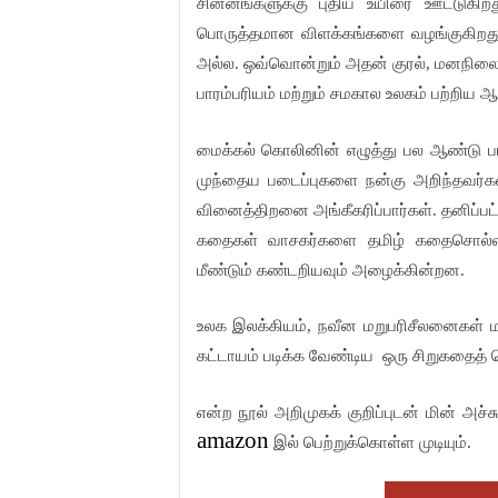
சின்னங்களுக்கு புதிய உயிரை ஊட்டுகி
பொருத்தமான விளக்கங்களை வழங்குகிறது
அல்ல. ஒவ்வொன்றும் அதன் குரல், மனநிலை
பாரம்பரியம் மற்றும் சமகால உலகம் பற்றிய
மைக்கல் கொலினின் எழுத்து பல ஆண்டு பர
முந்தைய படைப்புகளை நன்கு அறிந்தவர்கள்
வினைத்திறனை அங்கீகரிப்பார்கள். தனிப்பட
கதைகள் வாசகர்களை தமிழ் கதைசொல்லலின் 
மீண்டும் கண்டறியவும் அழைக்கின்றன.
உலக இலக்கியம், நவீன மறுபரிசீலனைகள் 
கட்டாயம் படிக்க வேண்டிய
ஒரு சிறுகதைத் த
என்ற நூல் அறிமுகக் குறிப்புடன் மின் அச்சு
amazon
இல் பெற்றுக்கொள்ள முடியும்.