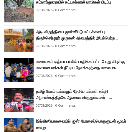
சம்மாந்துறையில் கட்டாக்காலி மாடுகள் பிடிப்பு
07/08/2026 - 0 Comments
ஆடி கிருத்தியை முன்னிட்டு மட்டக்களப்பு
திருச்செந்தூர் முருகன் ஆலயத்தில் இடம்பெற்ற
பால்குட பவனி 1008 சங்கா ஆபிஷேக நிகழ்வு.
07/08/2026 - 0 Comments
மலையகம் டித்வா புயலில் பாதிக்கப்பட்ட போது கிழக்கு
மாகாண மக்கள் நீட்டிய நேசக்கரத்தை மலையக
மக்கள் ஒருபோதும் மறக்கமாட்டார்கள் : நுவரெலியா
07/08/2026 - 0 Comments
மாநகர சபை பிரதி முதல்வர் எஸ். யோகராஜா
தமிழ் பேசும் மக்களும் தேசிய மக்கள் சக்தி
அரசாங்கத்திற்கே ஆணையளித்துள்ளனர் –
கடற்றொழில் அமைச்சர் இராமலிங்கம் சந்திரசேகர்
07/08/2026 - 0 Comments
இங்கினியாகலையில் 'ஐஸ்' போதைப்பொருளுடன் மூவர்
கைது