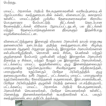
பெற்றது.
மாவட்ட அரசாங்க அதிபர் கே.கருணாகரனின் வரவேற்புரையுடன்
ஆரம்பமாகிய கலந்துரையாடலில் கல்வி, விளையாட்டு, சுகாதாரம்
உள்ளிட்ட மாவட்டத்தின் முக்கிய தேவைகளாகவுள்ள கிராமிய
பொருளாதார மேம்பாட்டுத் திட்டங்கள் தொடர்பான
வேலைத்திட்டங்கள் விரிவாக ஆராயப்பட்டதுடன், பல திட்டங்கள்
மற்றும் தேவைப்பாடுகளுக்கான தீர்வுகளும் இதன்போது
வழங்கிவைக்கப்பட்டன.
விளையாட்டுத்துறை இளைஞர் விவகார அமைச்சர் நாமல் ராஜபக்ஷ
தலைமையில் நடைபெற்ற குறித்த கலந்துரையாடலில் கிழக்கு
மாகாண ஆளுனர் அநுராதா ஜகம்பத், இராஜாங்க அமைச்சர்களான
எஸ்.வியாழேந்திரன், ரொசான் லால் சிங்க, பெண்கள் மற்றும்
குழந்தைகள் மேம்பாடு முன்பள்ளி மற்றும் இராஜாங்க அமைச்சர்
நிஸாந்த டீ சில்வா, மற்றும் மேலும் பல இராஜாங்க அமைச்சர்கள்,
மட்டக்களப்பு மாவட்ட ஒருங்கிணைப்பு குழு இணைத்தலைவரும்
பாராளுமன்ற உறுப்பினருமாகிய சிவநேசதுரை சந்திரகாந்தன்,
பாராளுமன்ற உறுப்பினரும் பிரதேச அபிவிருத்திக் குழு
தலைவருமாகிய நசீர் அஹமட், மட்டக்களப்பு மாவட்ட பாராளுமன்ற
உறுப்பினர்களாகிய கோவிந்தனன் கருணாகரன், இரா.சாணக்கியன்,
பிரதேச அபிவிருத்திக் குழுவின் பிரதித் தலைவர் பா.சந்திரகுமார்,
மட்டக்களப்பு மாவட்ட அரசாங்க அதிபர் கே.கருணாகரன்,
அமைச்சின் செயலாளர்கள், பிரதேச செயலாளர்கள் உள்ளிட்ட
அனைத்து திணைக்களங்களின் உயரதிகாரிகள் உட்பட பலரும்
கலந்துகொண்டமை குறிப்பிடத்தக்கது.