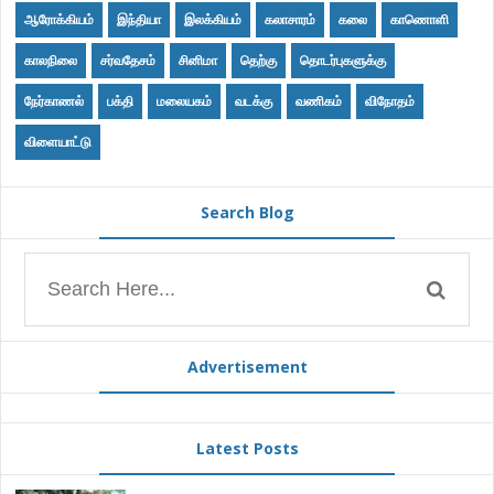
ஆரோக்கியம்
இந்தியா
இலக்கியம்
கலாசாரம்
கலை
காணொளி
காலநிலை
சர்வதேசம்
சினிமா
தெற்கு
தொடர்புகளுக்கு
நேர்காணல்
பக்தி
மலையகம்
வடக்கு
வணிகம்
விநோதம்
விளையாட்டு
Search Blog
Advertisement
Latest Posts