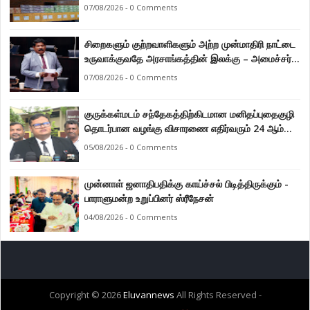
07/08/2026 - 0 Comments
சிறைகளும் குற்றவாளிகளும் அற்ற முன்மாதிரி நாட்டை
உருவாக்குவதே அரசாங்கத்தின் இலக்கு – அமைச்சர்
இராமலிங்கம் சந்திரசேகர்
07/08/2026 - 0 Comments
குருக்கள்மடம் சந்தேகத்திற்கிடமான மனிதப்புதைகுழி
தொடர்பான வழங்கு விசாரணை எதிர்வரும் 24 ஆம்
திகதிக்கு தவணையிடப்பட்டுள்ளது.
05/08/2026 - 0 Comments
முன்னாள் ஜனாதிபதிக்கு காய்ச்சல் பிடித்திருக்கும் -
பாராளுமன்ற உறுப்பினர் ஸ்ரீநேசன்
04/08/2026 - 0 Comments
Copyright ©
2026
Eluvannews
All Rights Reserved -