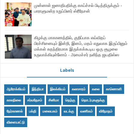
முன்னாள் ஜனாதிபதிக்கு காய்ச்சல் பிடித்திருக்கும் -
பாராளுமன்ற உறுப்பினர் ஸ்ரீநேசன்
கிழக்கு மாகாணத்தில், குறிப்பாக எவ்விதப்
பிரச்சினையும் இன்றி, இனம், மதம் எதுவாக இருப்பினும்
மக்கள் சுதந்திரமாக இருக்கக்கூடிய ஒரு சூழலை
உருவாக்கியுள்ளோம் - அமைச்சர் நளிந்த ஜயதிஸ்ஸ
Labels
ஆரோக்கியம்
இந்தியா
இலக்கியம்
கலாசாரம்
கலை
காணொளி
காலநிலை
சர்வதேசம்
சினிமா
தெற்கு
தொடர்புகளுக்கு
நேர்காணல்
பக்தி
மலையகம்
வடக்கு
வணிகம்
விநோதம்
விளையாட்டு