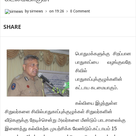
by
sirnews
on
19:26
0 Comment
SHARE
பொதுமக்களுக்கு
சிறப்பான
பாதுகாப்பை
வழங்குவதே
சிவில்
பாதுகாப்புக்குழுக்களின்
கட்டாய
கடமையாகும்.
கல்வியை
இழந்துள்ள
சிறுவர்களை
சிவில்பாதுகாப்புக்குழுக்கள்
சிறுவர்களின்
வீடுகளுக்கு
தேடிச்சென்று
அவர்களை
மீண்டும்
பாடசாலைக்கு
இணைத்து
கல்விகற்க
முயற்சிக்க
வேண்டும்
.
கட்டாயம்
15