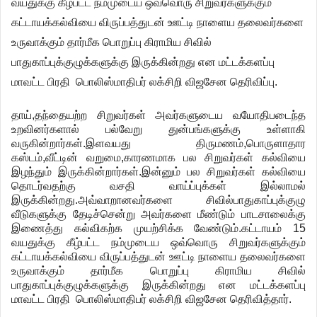
வயதுக்கு
கீழ்பட்ட
நம்முடைய
ஒவ்வொரு
சிறுவர்களுக்கும்
கட்டாயக்கல்வியை
விருப்பத்துடன்
ஊட்டி
நாளைய
தலைவர்களை
உருவாக்கும்
தார்மீக
பொறுப்பு
கிராமிய
சிவில்
பாதுகாப்புக்குழுக்களுக்கு
இருக்கின்றது
என
மட்டக்களப்பு
மாவட்ட
பிரதி
பொலிஸ்மாதிபர்
லக்சிறி
விஜசேன
தெரிவிப்பு
.
தாய்
,
தந்தையற்ற
சிறுவர்கள்
அவர்களுடைய
வயோதிபடைந்த
உறவினர்களால்
பல்வேறு
துன்பங்களுக்கு
உள்ளாகி
வருகின்றார்கள்
.
இளவயது
திருமணம்
,
பொருளாதார
கஸ்டம்
,
வீட்டின்
வறுமை
,
காரணமாக
பல
சிறுவர்கள்
கல்வியை
இழந்தும்
இருக்கின்றார்கள்
.
இன்னும்
பல
சிறுவர்கள்
கல்வியை
தொடர்வதற்கு
வசதி
வாய்ப்புக்கள்
இல்லாமல்
இருக்கின்றது
.
அவ்வாறானவர்களை
சிவில்பாதுகாப்புக்குழு
வீடுகளுக்கு
தேடிச்சென்று
அவர்களை
மீண்டும்
பாடசாலைக்கு
இணைத்து
கல்விகற்க
முயற்சிக்க
வேண்டும்
.
கட்டாயம்
15
வயதுக்கு
கீழ்பட்ட
நம்முடைய
ஒவ்வொரு
சிறுவர்களுக்கும்
கட்டாயக்கல்வியை
விருப்பத்துடன்
ஊட்டி
நாளைய
தலைவர்களை
உருவாக்கும்
தார்மீக
பொறுப்பு
கிராமிய
சிவில்
பாதுகாப்புக்குழுக்களுக்கு
இருக்கின்றது
என
மட்டக்களப்பு
மாவட்ட
பிரதி
பொலிஸ்மாதிபர்
லக்சிறி
விஜசேன
தெரிவித்தார்
.