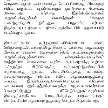
பொதுமக்களுடன்
ஒன்றிணைந்து
செயற்படுவதற்கு
அனைத்து
சிவில்
பாதுகாப்பு
உறுப்பினர்களும்
ஒன்றிணைய
வேண்டிய
தேவைப்பாடு
தற்போது
இருக்கின்றது
.
சிவில்
பாதுகாப்புக்குழுக்கள்
வினைத்திறன்
மிக்கதாக
அமைந்தால்தான்
நாட்டினுடைய
பாதுகாப்பு
சரியாக
இருக்கமுடியும்
.
இதனால்
இனங்களுக்கிடையில்
ஒருமைப்பாடு
கட்டியெழுப்ப
முடியும்
.
இம்மாவட்டத்தில்
தமிழ்
,
முஸ்லிம்
,
சிங்களவர்கள்
வாழும்
பிரதேசமாகும்
.
பௌத்தம்
,
இந்து
,
இஸ்லாம்
மக்களை
பாதுகாப்பது
இலங்கை
பொலிஸ்
திணைக்களத்தின்
கடமையாகும்
.
சிவில்
பாதுகாப்புக்குழுக்களினால்
மக்களுக்கும்
,
நாட்டுக்கும்
காத்திரமான
சேவைகளை
வழங்க
முடியும்
.
அரசுக்கு
எதிராக
அச்சுறுத்தல்
விடுப்போருக்கு
எதிராகவும்
,
இலங்கையின்
பாதுகாப்புக்கு
குந்தகம்
விளைவிப்போருக்கு
எதிராகவும்
செயற்படுவதற்கும்
கிராமிய
சிவில்
பாதுகாப்புக்குழுவுக்கு
பொறுப்பு
இருக்கின்றது
.
போதைப்பொருளை
விற்பனை
செய்வோரை
தடுப்பதற்கும்
,
போதைக்கு
அடிமையானவர்களை
போதையிலிருந்து
மீட்டெடுப்பதற்கும்
,
வருங்கால
இளைஞர்
,
யுவதிகளை
போதையிலிருந்து
பாதுகாப்பதற்கும்
கிராமிய
சிவில்
பாதுகாப்புக்குழுவுக்கு
பொறுப்பு
இருக்கின்றது
.