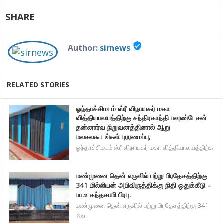
SHARE
verified_user
Author:
sirnews
RELATED STORIES
ஓந்தாச்சிமடம் ஸ்ரீ விநாயகர் மகா
வித்தியாலயத்திற்கு சந்திரகாந்தி பவுண்டேசன்
தன்னார்வ நிறுவனத்தினால் ஆறு
மலசலகூடங்கள் புரரமைப்பு,
ஓந்தாச்சிமடம் ஸ்ரீ விநாயகர் மகா வித்தியாலயத்திற்க
மண்முனை தென் எருவில் பற்று பிரதேசத்திற்கு
341 மில்லியன் அபிவிருத்திக்கு நிதி ஒதுக்கீடு –
பா.உ கந்தசாமி பிரபு.
மண்முனை தென் எருவில் பற்று பிரதேசத்திற்கு 341
மில