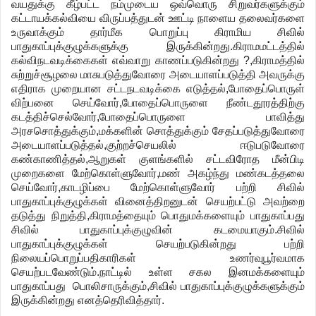
வயதுக்கு
கீழ்பட்ட
நம்முடைய
ஒவ்வொரு
சிறுவர்களுக்கும்
கட்டாயக்கல்வியை
விருப்பத்துடன்
ஊட்டி
நாளைய
தலைவர்களை
உருவாக்கும்
தார்மீக
பொறுப்பு
கிராமிய
சிவில்
பாதுகாப்புக்குழுக்களுக்கு
இருக்கின்றது
.
கிராமமட்டத்தில்
கல்விநடவடிக்கைகள்
எவ்வாறு
காணப்படுகின்றது
?,
கிராமத்தில்
சுற்றுச்சூழலை
மாசுபடுத்துவோரை
அடையாளப்படுத்தி
அவருக்கு
எதிராக
முறையான
சட்டநடவடிக்கை
எடுத்தல்
,
போதைப்பொருள்
விற்பனை
செய்வோர்
,
போதைப்பொருளை
நீண்டதூரத்திற்கு
கடத்திச்செல்வோர்
,
போதைப்பொருளை
பாவித்து
அரசசொத்துக்கும்
,
மக்களின்
சொத்துக்கும்
சேதப்படுத்துவோரை
அடையாளப்படுத்தல்
,
குற்றச்செயலில்
ஈடுபடுவோரை
கண்காணித்தல்
,
ஆறுகள்
குளங்களில்
சட்டவிரோத
மீன்பிடி
முறைகளை
மேற்கொள்ளுவோர்
,
மண்
அகழ்ந்து
மண்கடத்தலை
செய்வோர்
,
காடழிப்பை
மேற்கொள்ளுவோர்
பற்றி
சிவில்
பாதுகாப்புக்குழுக்கள்
வினைத்திறனுடன்
செயற்பட்டு
அவற்றை
தடுத்து
நிறுத்தி
,
கிராமத்தையும்
பொதுமக்களையும்
பாதுகாப்பது
சிவில்
பாதுகாப்புக்குழுவின்
கடமையாகும்
.
சிவில்
பாதுகாப்புக்குழுக்கள்
செயற்படுகின்றது
பற்றி
நிலையப்பொறுப்பதிகாரிகள்
உணர்வுபூர்வமாக
செயற்படவேண்டும்
.
நாட்டில்
உள்ள
சகல
இனமக்களையும்
பாதுகாப்பது
பொலிசாருக்கும்
,
சிவில்
பாதுகாப்புக்குழுக்களுக்கும்
இருக்கின்றது
எனத்தெரிவித்தார்
.