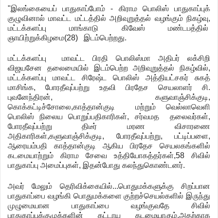
"
இலங்கையைப்
பாதுகாப்போம்
-
கிராம
பொலிஸ்
பாதுகாப்புக்
குழுவினால்
மாவட்ட
மட்டத்தில்
அறிவுறுத்தல்
வழங்கும்
நிகழ்வு
,
மட்டக்களப்பு
மாங்காடு
கிவேஸ்
மண்டபத்தில்
ஞாயிற்றுக்கிழமை
(28)
இடம்பெற்றது
.
மட்டக்களப்பு
மாவட்ட
பிரதி
பொலிஸ்மா
அதிபர்
லக்சிறி
விஜயசேன
தலைமையில்
இடம்பெற்ற
அறிவுறுத்தல்
நிகழ்வில்
,
மட்டக்களப்பு
மாவட்ட
சிரேஷ்ட
பொலிஸ்
அத்தியட்சகர்
சுகத்
மாசிங்க
,
போரதீவுப்பற்று
உதவி
பிரதேச
செயலாளர்
சி
.
புவனேந்திரன்
,
களுவாஞ்சிக்குடி
,
கொக்கட்டிச்சோலை
,
காத்தான்குடி
மற்றும்
வெல்லாவெளி
பொலிஸ்
நிலைய
பொறுப்பதிகாரிகள்
,
சர்வமத
தலைவர்கள்
,
போரதீவுப்பற்று
திடீர்
மரண
விசாரணை
அதிகாரிகள்
,
களுவாஞ்சிக்குடி
,
போரதீவுப்பற்று
,
பட்டிப்பளை
,
ஆரையம்பதி
காத்தான்குடி
ஆகிய
பிரதேச
செயலகங்களில்
கடமையாற்றும்
கிராம
சேவை
உத்தியோகத்தர்கள்
,58
சிவில்
பாதுகாப்பு
அமைப்புகள்
,
இதன்போது
கலந்துகொண்டனர்
.
அவர்
மேலும்
தெரிவிக்கையில்
...
பொதுமக்களுக்கு
சிறப்பான
பாதுகாப்பை
வழங்கி
பொதுமக்களை
குற்றச்செயல்களில்
இருந்து
முழுமையான
பாதுகாப்பை
வழங்குவதே
சிவில்
பாதுகாப்புக்குழுக்களின்
கட்டாய
கடமையாகும்
.
அதற்காக