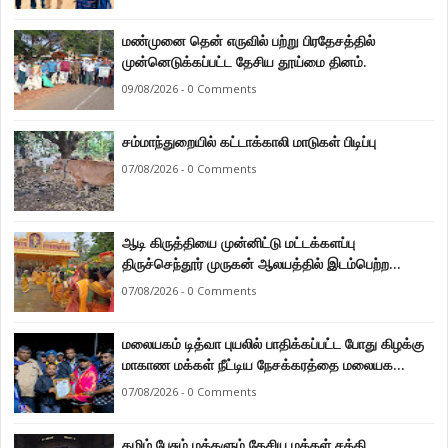
மண்முனை தென் எருவில் பற்று பிரதேசத்தில்
முன்னெடுக்கப்பட்ட தேசிய தூய்மை தினம்.
09/08/2026 - 0 Comments
சம்மாந்துறையில் கட்டாக்காலி மாடுகள் பிடிப்பு
07/08/2026 - 0 Comments
ஆடி கிருத்தியை முன்னிட்டு மட்டக்களப்பு
திருச்செந்தூர் முருகன் ஆலயத்தில் இடம்பெற்ற
பால்குட பவனி 1008 சங்கா ஆபிஷேக நிகழ்வு.
07/08/2026 - 0 Comments
மலையகம் டித்வா புயலில் பாதிக்கப்பட்ட போது கிழக்கு
மாகாண மக்கள் நீட்டிய நேசக்கரத்தை மலையக
மக்கள் ஒருபோதும் மறக்கமாட்டார்கள் : நுவரெலியா
07/08/2026 - 0 Comments
மாநகர சபை பிரதி முதல்வர் எஸ். யோகராஜா
தமிழ் பேசும் மக்களும் தேசிய மக்கள் சக்தி