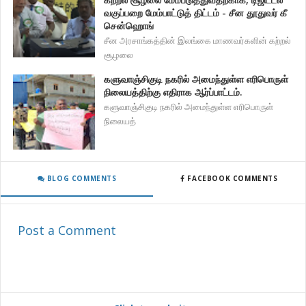
வகுப்பறை மேம்பாட்டுத் திட்டம் - சீன தூதுவர் கீ
சென்ஹொங்
சீன அரசாங்கத்தின் இலங்கை மாணவர்களின் கற்றல்
சூழலை
களுவாஞ்சிகுடி நகரில் அமைந்துள்ள எரிபொருள்
நிலையத்திற்கு எதிராக ஆர்ப்பாட்டம்.
களுவாஞ்சிகுடி நகரில் அமைந்துள்ள எரிபொருள்
நிலையத்
BLOG COMMENTS
FACEBOOK COMMENTS
Post a Comment