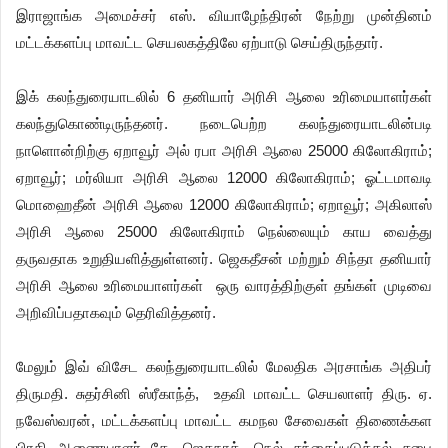
இராஜாங்க அமைச்சர் எஸ். வியாழேந்திரன் நேற்று முன்தினம்
மட்டக்களப்பு மாவட்ட செயலகத்திலே ஏற்பாடு செய்திருந்தார்.
இக் கலந்துரையாடலில் 6 தனியார் அரிசி ஆலை உரிமையாளர்கள்
கலந்துகொண்டிருந்தனர். நடைபெற்ற கலந்துரையாடலின்படி
நாளொன்றிற்கு ஏறாவூர் அல் ரபா அரிசி ஆலை 25000 கிலோகிராம்;
ஏறாவூர்; மர்லியா அரிசி ஆலை 12000 கிலோகிராம்; ஓட்டமாவடி
மொஹைதீன் அரிசி ஆலை 12000 கிலோகிராம்; ஏறாவூர்; அகிலாஸ்
அரிசி ஆலை 25000 கிலோகிராம் நெல்லையும் காய வைத்து
தருவதாக உறுதியளித்துள்ளனர். ஜெகதீசன் மற்றும் சிந்தா தனியார்
அரிசி ஆலை உரிமையாளர்கள் ஒரு வாரத்திற்குள் தங்கள் முடிவை
அறிவிப்பதாகவும் தெரிவித்தனர்.
மேலும் இவ் விசேட கலந்துரையாடலில் மேலதிக அரசாங்க அதிபர்
திருமதி. சுதர்சினி ஸ்ரீகாந்த், உதவி மாவட்ட செயலாளர் திரு. ஏ.
நவேஸ்வரன், மட்டக்களப்பு மாவட்ட கமநல சேவைகள் திணைக்கள
பிரதி ஆணையாளர் கே. ஜெகநாத், நெல் சந்தைப்படுத்தல் சபை