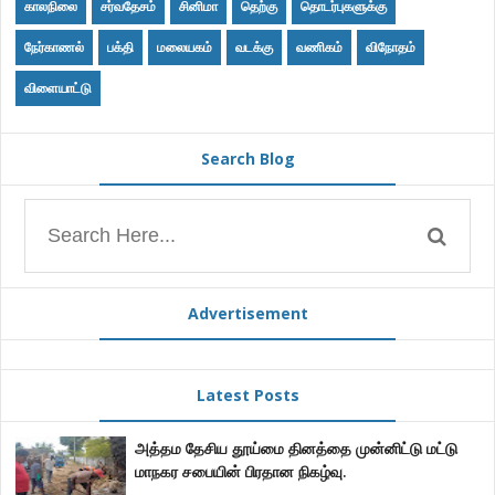
காலநிலை
சர்வதேசம்
சினிமா
தெற்கு
தொடர்புகளுக்கு
நேர்காணல்
பக்தி
மலையகம்
வடக்கு
வணிகம்
விநோதம்
விளையாட்டு
Search Blog
Advertisement
Latest Posts
அத்தம தேசிய தூய்மை தினத்தை முன்னிட்டு மட்டு
மாநகர சபையின் பிரதான நிகழ்வு.