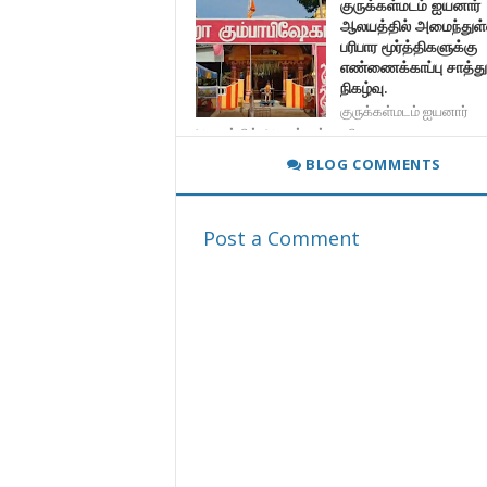
குருக்கள்மடம் ஐயனார்
ஆலயத்தில் அமைந்துள
பரிபார மூர்த்திகளுக்கு
எண்ணைக்காப்பு சாத்து
நிகழ்வு.
குருக்கள்மடம் ஐயனார்
ஆலயத்தில் அமைந்துள்ள பரிபார
BLOG COMMENTS
Post a Comment