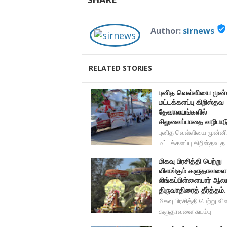
verified_user
Author:
sirnews
RELATED STORIES
புனித வெள்ளியை முன்ன
மட்டக்களப்பு கிறிஸ்தவ
தேவாலயங்களில்
சிலுவைப்பாதை வழிபாட
புனித வெள்ளியை முன்னிட
மட்டக்களப்பு கிறிஸ்தவ த
மிகவு பிரசித்தி பெற்று
விளங்கும் களுதாவளை ச
லிங்கப்பிள்ளையார் ஆல
திருவாதிரைத் தீர்த்தம்.
மிகவு பிரசித்தி பெற்று வி
களுதாவளை சுயம்பு