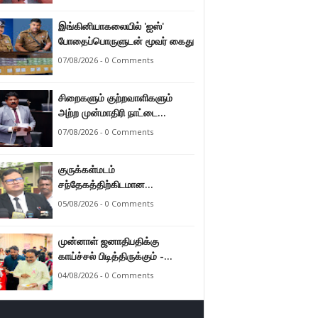
இராமலிங்கம் சந்திரசேகர்
இங்கினியாகலையில் 'ஐஸ்'
போதைப்பொருளுடன் மூவர் கைது
07/08/2026 - 0 Comments
சிறைகளும் குற்றவாளிகளும்
அற்ற முன்மாதிரி நாட்டை
உருவாக்குவதே அரசாங்கத்தின்
07/08/2026 - 0 Comments
இலக்கு – அமைச்சர்
இராமலிங்கம் சந்திரசேகர்
குருக்கள்மடம்
சந்தேகத்திற்கிடமான
மனிதப்புதைகுழி தொடர்பான
05/08/2026 - 0 Comments
வழங்கு விசாரணை எதிர்வரும் 24
ஆம் திகதிக்கு
முன்னாள் ஜனாதிபதிக்கு
தவணையிடப்பட்டுள்ளது.
காய்ச்சல் பிடித்திருக்கும் -
பாராளுமன்ற உறுப்பினர் ஸ்ரீநேசன்
04/08/2026 - 0 Comments