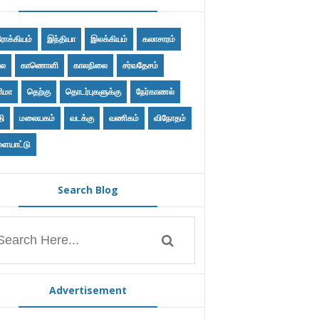
ோக்கியம்
இந்தியா
இலக்கியம்
கலாசாரம்
ை
காணொளி
காலநிலை
சர்வதேசம்
ிமா
தெற்கு
தொடர்புகளுக்கு
நேர்காணல்
தி
மலையகம்
வடக்கு
வணிகம்
விநோதம்
ையாட்டு
Search Blog
Advertisement