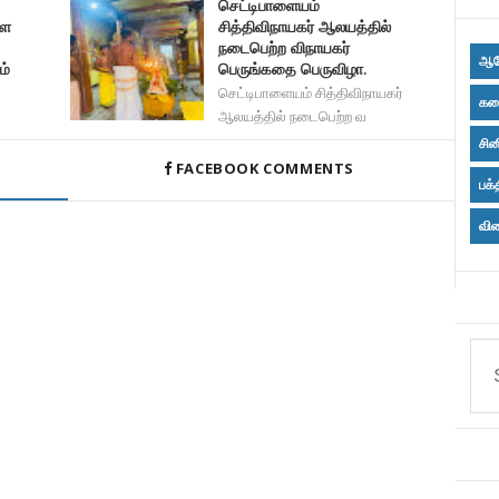
செட்டிபாளையம்
்ள
சித்திவிநாயகர் ஆலயத்தில்
நடைபெற்ற விநாயகர்
ஆர
ம்
பெருங்கதை பெருவிழா.
செட்டிபாளையம் சித்திவிநாயகர்
கல
ஆலயத்தில் நடைபெற்ற வ
சின
FACEBOOK COMMENTS
பக்
விள