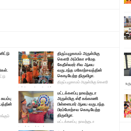
ிட்டு
திருப்பழுகாமம் அருள்மிகு
கௌரி அம்பிகா சமேத
கேதீஸ்வரர் சிவ ஆலய
ுகள்.
வருடாந்த மகோற்சவத்தின்
கொடியேற்ற திருவிழா.
்டு
திருப்பழுகாமம் அருள்மிகு கௌரி
உர
அம்பிகா சமேத கேதீஸ்
மட்டக்களப்பு நாவற்குடா
ுயம்பு
அருள்மிகு ஸ்ரீ கங்காணி
யத்தின்
பிள்ளையார் ஆலய வருடாந்த
பிரம்மோற்சவ கொடியேற்ற
திருவிழா.
ளங்கும்
மட்டக்களப்பு நாவற்குடா
அருள்மிகு ஸ்ரீ கங்கா