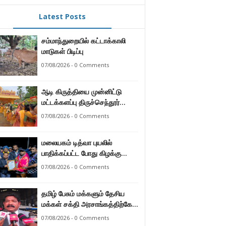
Latest Posts
சம்மாந்துறையில் கட்டாக்காலி
மாடுகள் பிடிப்பு
07/08/2026 - 0 Comments
ஆடி கிருத்தியை முன்னிட்டு
மட்டக்களப்பு திருச்செந்தூர்
முருகன் ஆலயத்தில் இடம்பெற்ற
07/08/2026 - 0 Comments
பால்குட பவனி 1008 சங்கா
ஆபிஷேக நிகழ்வு.
மலையகம் டித்வா புயலில்
பாதிக்கப்பட்ட போது கிழக்கு
மாகாண மக்கள் நீட்டிய
07/08/2026 - 0 Comments
நேசக்கரத்தை மலையக மக்கள்
ஒருபோதும் மறக்கமாட்டார்கள் :
தமிழ் பேசும் மக்களும் தேசிய
நுவரெலியா மாநகர சபை பிரதி
மக்கள் சக்தி அரசாங்கத்திற்கே
முதல்வர் எஸ். யோகராஜா
ஆணையளித்துள்ளனர் –
07/08/2026 - 0 Comments
கடற்றொழில் அமைச்சர்