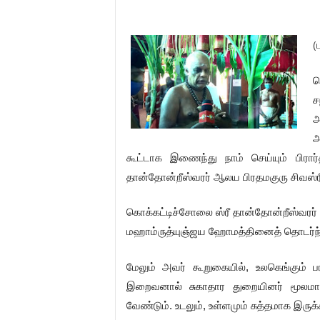
(
க
ச
அ
அ
கூட்டாக இணைந்து நாம் செய்யும் பிரா
தான்தோன்றீஸ்வரர் ஆலய பிரதமகுரு சிவஸ்ரீ ம
கொக்கட்டிச்சோலை ஸ்ரீ தான்தோன்றீஸ்வரர்
மஹாம்ருத்யுஞ்ஜய ஹோமத்தினைத் தொடர்ந்து 
மேலும் அவர் கூறுகையில், உலகெங்கும் ப
இறைவனால் சுகாதார துறையினர் மூலமாக 
வேண்டும். உடலும், உள்ளமும் சுத்தமாக இரு