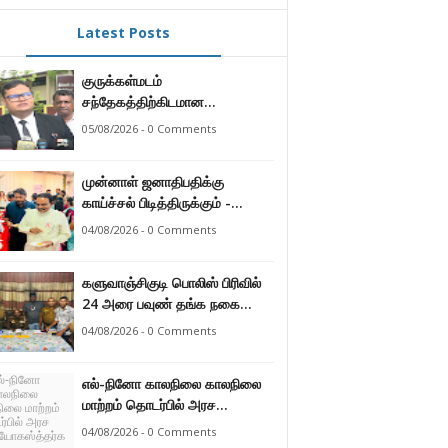
Latest Posts
குருக்கள்மடம்
சந்தேகத்திற்கிடமான
மனிதப்புதைகுழி தொடர்பான
05/08/2026 - 0 Comments
வழங்கு விசாரணை எதிர்வரும் 24
ஆம் திகதிக்கு
முன்னாள் ஜனாதிபதிக்கு
தவணையிடப்பட்டுள்ளது.
காய்ச்சல் பிடித்திருக்கும் -
பாராளுமன்ற உறுப்பினர் ஸ்ரீநேசன்
04/08/2026 - 0 Comments
களுவாஞ்சிகுடி பொலிஸ் பிரிவில்
24 அரை பவுண் தங்க நகை
களவு 24 மணித்தியலத்தில்
04/08/2026 - 0 Comments
பறிமுதல் செய்த பொலிசார்.
எல்-நினோ காலநிலை காலநிலை
மாற்றம் தொடர்பில் அரச
உத்தியோகஸ்த்தர்களுக்கு
04/08/2026 - 0 Comments
தெழிவுபடுத்தல்.