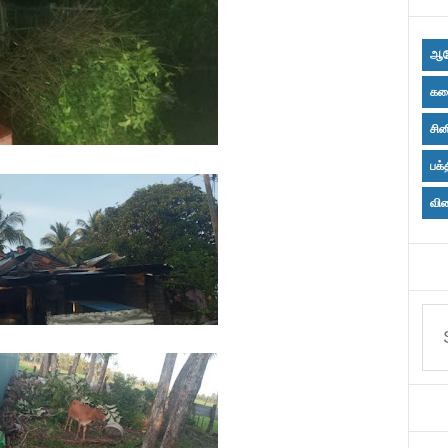
ஆர
கல
சின
பக்
விள