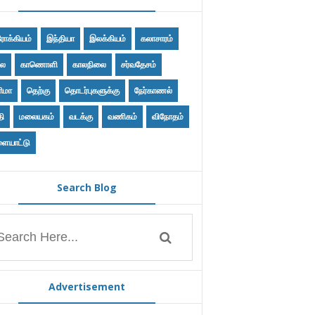
ோக்கியம்
இந்தியா
இலக்கியம்
கலாசாரம்
ை
காணொளி
காலநிலை
சர்வதேசம்
ிமா
தெற்கு
தொடர்புகளுக்கு
நேர்காணல்
தி
மலையகம்
வடக்கு
வணிகம்
விநோதம்
ையாட்டு
Search Blog
Advertisement