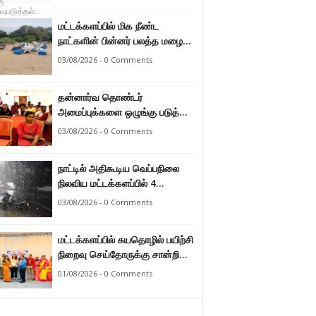
மட்டக்களப்பில் மிக நீண்ட
நாட்களின் பின்னர் பலத்த மழை
47.8 மில்லி மீற்றர் மழை வீழ்ச்சி
03/08/2026 - 0 Comments
பதிவு.
தன்னார்வ தொண்டர்
அமைப்புக்களை ஒழுங்கு படுத்த
வேண்டும் என்ற அடிப்படையில்
03/08/2026 - 0 Comments
அரசாங்கம் கொண்டுவரவுள்ள
சட்டம் - சட்டத்தரணி ஐங்கரன்.
நாட்டில் அதிகூடிய வெப்பநிலை
நிலவிய மட்டக்களப்பில் 4
மாதங்களுக்குப் பின்னர் பலத்த
03/08/2026 - 0 Comments
மழை. அனல் வெப்பக் காலநிலை
தணிந்தது.
மட்டக்களப்பில் சுயதொழில் பயிற்சி
நிறைவு செய்தோருக்கு சான்றிதழ்
வழங்கி வைப்பு.
01/08/2026 - 0 Comments