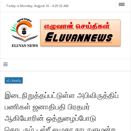
Today is Monday, August 10 -
4:29:32 AM
≡
மட்டக்களப்பு
இடைநிறுத்தப்பட்டுள்ள அபிவிருத்திப்
பணிகள் ஜனாதிபதி பிரதமர்
ஆகியோரின் ஒத்துழைப்போடு
தொடரும் - ஸ்ரீ லமுகா நாடாளுமன்ற