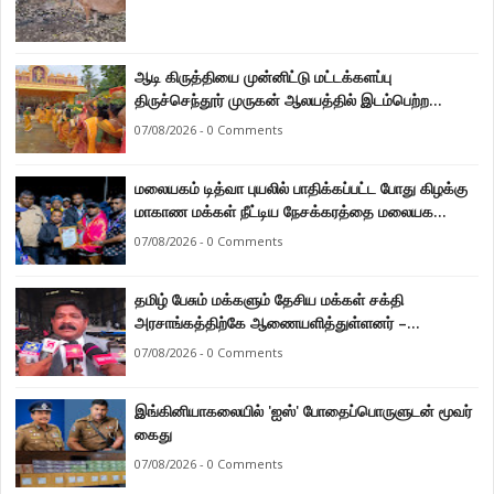
ஆடி கிருத்தியை முன்னிட்டு மட்டக்களப்பு
திருச்செந்தூர் முருகன் ஆலயத்தில் இடம்பெற்ற
பால்குட பவனி 1008 சங்கா ஆபிஷேக நிகழ்வு.
07/08/2026 - 0 Comments
மலையகம் டித்வா புயலில் பாதிக்கப்பட்ட போது கிழக்கு
மாகாண மக்கள் நீட்டிய நேசக்கரத்தை மலையக
மக்கள் ஒருபோதும் மறக்கமாட்டார்கள் : நுவரெலியா
07/08/2026 - 0 Comments
மாநகர சபை பிரதி முதல்வர் எஸ். யோகராஜா
தமிழ் பேசும் மக்களும் தேசிய மக்கள் சக்தி
அரசாங்கத்திற்கே ஆணையளித்துள்ளனர் –
கடற்றொழில் அமைச்சர் இராமலிங்கம் சந்திரசேகர்
07/08/2026 - 0 Comments
இங்கினியாகலையில் 'ஐஸ்' போதைப்பொருளுடன் மூவர்
கைது
07/08/2026 - 0 Comments