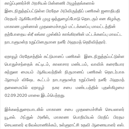
காழ்ப்புணர்ச்சி அரசியல் பின்னணி அழுத்தங்களால்
இடைநிறுத்தப்பட்டுள்ள பிரதேச அபிவிருத்திப் பணிகள் ஜனாதிபதி
பிரதமர் ஆகியோரின் முழு ஒத்துழைப்போடு தொடரும் என கிழக்கு
மாகாண முன்னாள் முதலமைச்சரும் மட்டக்களப்பு மாவட்டத்தின்
தற்போதைய ஸ்ரீ லங்கா முஸ்லிம் காங்கிரஸின் மட்டக்களப்பு மாவட்ட
நாடாளுமன்ற உறுப்பினருமான நஸீர் அஹமத் தெரிவித்தார்.
ஏறாவூர் பிரதேசத்தில் கட்டுமானப் பணிகள் இடைநிறுத்தப்பட்டுள்ள
பொதுச்சந்தைக் கட்டிடம், காலாசார மண்டபம், வாவிக் கரையோர
சுற்றுலா மையம் ஆகியவற்றின் நிருமாணப் பணிகள் தொடர்பாக
ஆராயும் விஷேட கூட்டம் நாடாளுமன்ற உறுப்பினர் நஸீர் அஹமத்
தலைமையில் ஏறாவூர் நகர சபை மண்டபத்தில் புதன்கிழமை
02.09.2020 மாலை இடம்பெற்றது.
இக்கலந்துரையாடலில் மாகாண சபை முதலமைச்சின் செயலாளர்
யூ,எல். அப்துல் அஸீஸ், மாகாண பொறியியல் பிரதிப் பிரதம
செயலாளர் ஏ.வேல்மாணிக்கம், உள்ளுராட்சி உதவி ஆணையாளர் எஸ்.