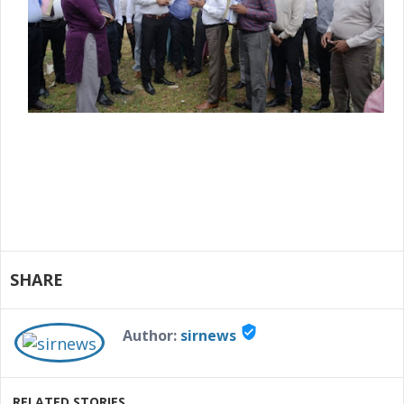
SHARE
verified_user
Author:
sirnews
RELATED STORIES