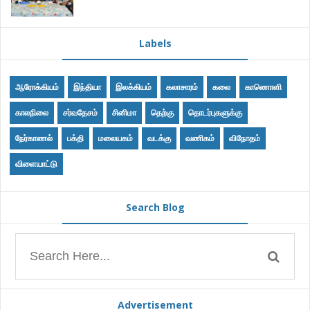
Labels
ஆரோக்கியம்
இந்தியா
இலக்கியம்
கலாசாரம்
கலை
காணொளி
காலநிலை
சர்வதேசம்
சினிமா
தெற்கு
தொடர்புகளுக்கு
நேர்காணல்
பக்தி
மலையகம்
வடக்கு
வணிகம்
விநோதம்
விளையாட்டு
Search Blog
Advertisement