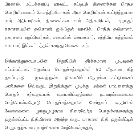
பிரகாஸ், மட்டக்களப்பு மாவட்ட கட்டிடத் திணைக்கள பிரதம
பொறியியலாளர் கே.சந்திரமோகன் அரச பொறியியல் கூட்டுத்தாபன
உயர் அதிகாரிகள், திணைக்கள உயர் அதிகாரிகள், ஏறாவூர்
நகரசபையின் தவிசாளர் ஐ.அப்துல் வாஸித்., பிரதித் தவிசாளர்,
நகரசபை உறுப்பினர்கள், சபையின் செயலாளர், உத்தியோகத்தர்கள்
என பலர் இக்கூட்டத்தில் கலந்து கொண்டனர்.
இக்கலந்துரையாடலின் இறுதியில் தீர்க்கமான முடிவுகள்
எட்டப்பட்டன. அதன்படி பொதுச்சந்தையின் 90 வீதமான கீழ்
தளப்பகுதி முடிவுற்றுள்ள நிலையில் மீதமுள்ள கட்டுமானப்
பணிகளை இவ்வருட இறுதிக்குள் முடித்து மக்கள் பாவனைக்கு
பொதுச் சந்தையைக் கையளிப்பதற்கான நடவடிக்கைகளை
மேற்கொள்வதோடு பொதுச்சந்தையின் மேல்தளப் பகுதியின்
வேலைகளை முற்றுமுழுதாக நிறைவேற்ற பொதுச்சந்தைக்கு
ஒதுக்கப்பட்ட நிதியினை அடுத்த வருட மாகாண நிதி ஒதுக்கீட்டில்
பெறுவதற்கான முயற்சிகளை மேற்கொள்ளுதல்,