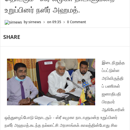
உறுப்பினர் நஸீர் அஹமத்.
by
sirnews
on
09:35
0 Comment
SHARE
இடைநிறுத்த
ப்பட்டுள்ள
அபிவிருத்தி
ப் பணிகள்
ஜனாதிபதி
பிரதமர்
ஆகியோரின்
ஒத்துழைப்போடு தொடரும் - ஸ்ரீ லமுகா நாடாளுமன்ற உறுப்பினர்
நஸீர் அஹமத்.
கடந்த நல்லாட்சி அரசாங்கக் காலத்தின்போது சில