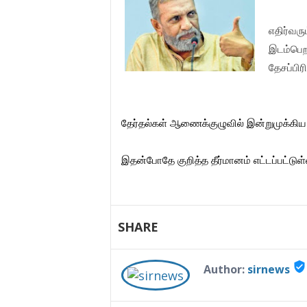
எதிர்வ
இடம்பெ
தேசப்பிர
தேர்தல்கள் ஆணைக்குழுவில் இன்றுமுக்கிய 
இதன்போதே குறித்த தீர்மானம் எட்டப்பட்டுள
SHARE
verified_user
Author:
sirnews