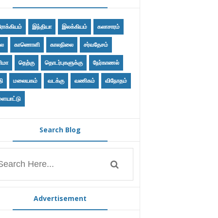
ோக்கியம்
இந்தியா
இலக்கியம்
கலாசாரம்
ை
காணொளி
காலநிலை
சர்வதேசம்
ிமா
தெற்கு
தொடர்புகளுக்கு
நேர்காணல்
தி
மலையகம்
வடக்கு
வணிகம்
விநோதம்
ையாட்டு
Search Blog
Advertisement