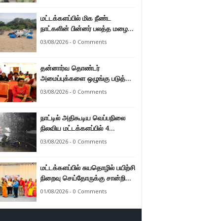
மட்டக்களப்பில் மிக நீண்ட
நாட்களின் பின்னர் பலத்த மழை
47.8 மில்லி மீற்றர் மழை வீழ்ச்சி
03/08/2026 - 0 Comments
பதிவு.
தன்னார்வ தொண்டர்
அமைப்புக்களை ஒழுங்கு படுத்த
வேண்டும் என்ற அடிப்படையில்
03/08/2026 - 0 Comments
அரசாங்கம் கொண்டுவரவுள்ள
சட்டம் - சட்டத்தரணி ஐங்கரன்.
நாட்டில் அதிகூடிய வெப்பநிலை
நிலவிய மட்டக்களப்பில் 4
மாதங்களுக்குப் பின்னர் பலத்த
03/08/2026 - 0 Comments
மழை. அனல் வெப்பக் காலநிலை
தணிந்தது.
மட்டக்களப்பில் சுயதொழில் பயிற்சி
நிறைவு செய்தோருக்கு சான்றிதழ்
வழங்கி வைப்பு.
01/08/2026 - 0 Comments