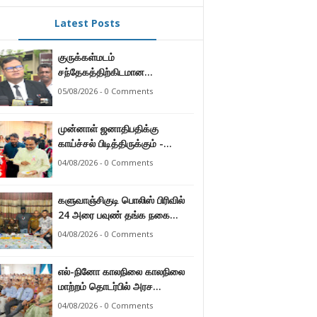
Latest Posts
குருக்கள்மடம்
சந்தேகத்திற்கிடமான
மனிதப்புதைகுழி தொடர்பான
05/08/2026 - 0 Comments
வழங்கு விசாரணை எதிர்வரும் 24
ஆம் திகதிக்கு
முன்னாள் ஜனாதிபதிக்கு
தவணையிடப்பட்டுள்ளது.
காய்ச்சல் பிடித்திருக்கும் -
பாராளுமன்ற உறுப்பினர் ஸ்ரீநேசன்
04/08/2026 - 0 Comments
களுவாஞ்சிகுடி பொலிஸ் பிரிவில்
24 அரை பவுண் தங்க நகை
களவு 24 மணித்தியலத்தில்
04/08/2026 - 0 Comments
பறிமுதல் செய்த பொலிசார்.
எல்-நினோ காலநிலை காலநிலை
மாற்றம் தொடர்பில் அரச
உத்தியோகஸ்த்தர்களுக்கு
04/08/2026 - 0 Comments
தெழிவுபடுத்தல்.