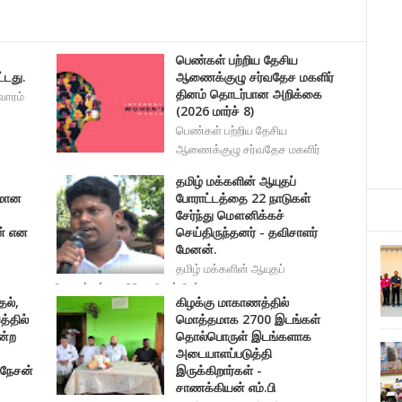
பெண்கள் பற்றிய தேசிய
்டது.
ஆணைக்குழு சர்வதேச மகளிர்
தினம் தொடர்பான அறிக்கை
வாரம்
(2026 மார்ச் 8)
பெண்கள் பற்றிய தேசிய
ஆணைக்குழு சர்வதேச மகளிர்
தின
தமிழ் மக்களின் ஆயுதப்
யமான
போராட்டத்தை 22 நாடுகள்
சேர்ந்து மௌனிக்கச்
ன் என
செய்திருந்தனர் - தவிசாளர்
மேனன்.
தமிழ் மக்களின் ஆயுதப்
போராட்டத்தை 22 நாடுகள் சேர்
தல்,
கிழக்கு மாகாணத்தில்
ிரத
்தில்
மொத்தமாக 2700 இடங்கள்
ன்ற
தொல்பொருள் இடங்களாக
அடையாளப்படுத்தி
ிநேசன்
இருக்கிறார்கள் -
சாணக்கியன் எம்.பி