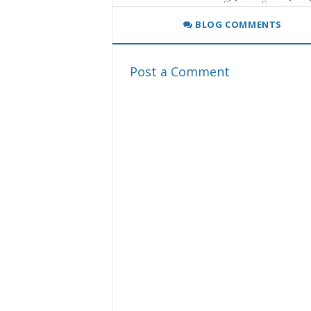
உயிர்த்த ஞாயிறு தாக்குதல
செம்மணி போன்ற விடயத்தி
BLOG COMMENTS
Post a Comment