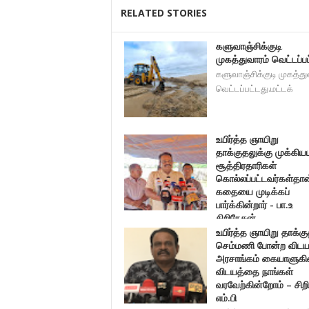
RELATED STORIES
களுவாஞ்சிக்குடி
முகத்துவாரம் வெட்டப்பட
களுவாஞ்சிக்குடி முகத்து
வெட்டப்பட்டது.மட்டக்
உயிர்த்த ஞாயிறு
தாக்குதலுக்கு முக்கி
சூத்திரதாரிகள்
கொல்லப்பட்டவர்கள்தா
கதையை முடிக்கப்
பார்க்கின்றார் - பா.உ
சிறிநேசன்.
உயிர்த்த ஞாயிறு தாக்கு
உயிர்த்த ஞாயிறு தாக்குதலுக்கு முக்கியமான சூத்த
செம்மணி போன்ற விடயத
அரசாங்கம் கையாளுகி
விடயத்தை நாங்கள்
வரவேற்கின்றோம் – சிற
எம்.பி