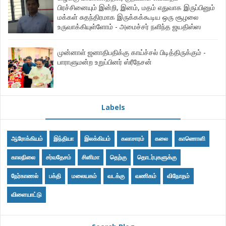
பிரச்சினையும் இன்றி, இனம், மதம் எதுவாக இருப்பினும்
மக்கள் சுதந்திரமாக இருக்கக்கூடிய ஒரு சூழலை
உருவாக்கியுள்ளோம் - அமைச்சர் நளிந்த ஜயதிஸ்ஸ
முன்னாள் ஜனாதிபதிக்கு காய்ச்சல் பிடித்திருக்கும் -
பாராளுமன்ற உறுப்பினர் ஸ்ரீநேசன்
Labels
ஆரோக்கியம்
இந்தியா
இலக்கியம்
கலாசாரம்
கலை
காணொளி
காலநிலை
சர்வதேசம்
சினிமா
தெற்கு
தொடர்புகளுக்கு
நேர்காணல்
பக்தி
மலையகம்
வடக்கு
வணிகம்
விநோதம்
விளையாட்டு