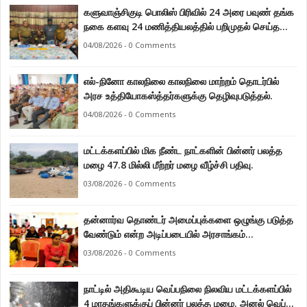
களுவாஞ்சிகுடி பொலிஸ் பிரிவில் 24 அரை பவுண் தங்க
நகை களவு 24 மணித்தியலத்தில் பறிமுதல் செய்த
பொலிசார்.
04/08/2026 - 0 Comments
எல்-நினோ காலநிலை காலநிலை மாற்றம் தொடர்பில்
அரச உத்தியோகஸ்த்தர்களுக்கு தெழிவுபடுத்தல்.
04/08/2026 - 0 Comments
மட்டக்களப்பில் மிக நீண்ட நாட்களின் பின்னர் பலத்த
மழை 47.8 மில்லி மீற்றர் மழை வீழ்ச்சி பதிவு.
03/08/2026 - 0 Comments
தன்னார்வ தொண்டர் அமைப்புக்களை ஒழுங்கு படுத்த
வேண்டும் என்ற அடிப்படையில் அரசாங்கம்
கொண்டுவரவுள்ள சட்டம் - சட்டத்தரணி ஐங்கரன்.
03/08/2026 - 0 Comments
நாட்டில் அதிகூடிய வெப்பநிலை நிலவிய மட்டக்களப்பில்
4 மாதங்களுக்குப் பின்னர் பலத்த மழை. அனல் வெப்பக்