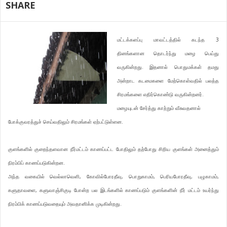
SHARE
மட்டக்களப்பு மாவட்டத்தில் கடந்த 3
தினங்களான தொடர்ந்து மழை பெய்து
வருகின்றது. இதனால் பொதுமக்கள் தமது
அன்றாட கடமைகளை மேற்கொள்வதில் பலத்த
சிரமங்களை எதிர்கொண்டு வருகின்றனர்.
மழையுடன் சேர்த்து காற்றும் வீசுவதனால்
போக்குவரத்துச் செய்வதிலும் சிரமங்கள் ஏற்பட்டுள்ளன.
குளங்களில் குறைந்தளவான நீர்மட்டம் காணப்பட்ட போதிலும் தற்போது சிறிய குளங்கள் அனைத்தும்
நிரம்பிப் காணப்படுகின்றன.
அந்த வகையில் வெல்லாவெளி, கோவில்போரதீவு, பொறுகாமம், பெரியபோரதீவு, பழுகாமம்,
களுதாவளை, களுவாஞ்சிகுடி போன்ற பல இடங்களில் காணப்படும் குளங்களின் நீர் மட்டம் உயர்ந்து
நிரம்பிக் காணப்படுவதையும் அவதானிக்க முடிகின்றது.