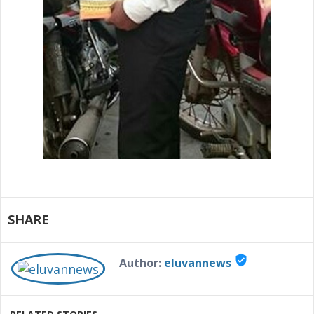
SHARE
verified_user
Author:
eluvannews