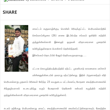
SHARE
மாவட்டம் களுவாஞ்சிகுடி பொலிஸ் பிரிவுக்குட்பட்ட பெரியகல்லாற்றில்
செவ்வாய்கிழமை (26) மாலை இடம்பெற்ற சம்பவம் ஒன்றில் கத்திக்
குத்துக்கிலக்காகி இளைஞர் ஒருவன் பரிதாபகரமான முறையில்
உயிரிழந்துள்ளதாக பொலிசார் தெரிவித்தனர்.
இச்சம்பவம் தொடர்பில் மேலும் தெரியவருவதாவது…..
பட்டாசு கொழுத்தியத்தியத்தில் ஏற்பட்ட முரண்பாடு காரணமாக மாச்சாச்
மச்சினனுக்கிடையில் தகராறு ஏற்பட்டுள்ளது. இதில் அருளானந்தம் வீதி
பெரியகல்லாறு முதலாம் பிரிவைச் சேர்ந்த 23 வயதுடைய மட்டக்களப்பு போதனா வைத்தியசாலையில்
சிற்றூழியராகக் கடடைபுரிந்து வரும் யேசுதாசன் தெமேசன் என்பவர் கழுத்தில் கத்திக்
குத்துக்கிலக்காகி பரிதாபகரமான முறையில் உயிரிழந்துள்ளார்.
சடலம் தற்போது பெரியகல்லாறு மாவட்ட வைத்தியசாலையில் வைக்கப்பட்டுள்ளதாகவும், மேலத்திக