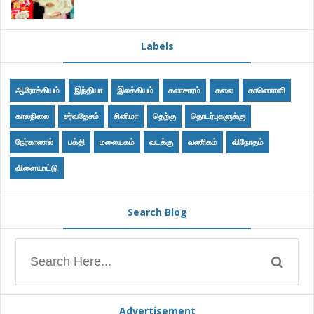
Labels
ஆரோக்கியம்
இந்தியா
இலக்கியம்
கலாசாரம்
கலை
காணொளி
காலநிலை
சர்வதேசம்
சினிமா
தெற்கு
தொடர்புகளுக்கு
நேர்காணல்
பக்தி
மலையகம்
வடக்கு
வணிகம்
விநோதம்
விளையாட்டு
Search Blog
Advertisement