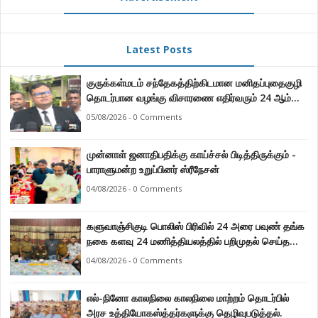
Latest Posts
குருக்கள்மடம் சந்தேகத்திற்கிடமான மனிதப்புதைகுழி
தொடர்பான வழங்கு விசாரணை எதிர்வரும் 24 ஆம்
திகதிக்கு தவணையிடப்பட்டுள்ளது.
05/08/2026 - 0 Comments
முன்னாள் ஜனாதிபதிக்கு காய்ச்சல் பிடித்திருக்கும் -
பாராளுமன்ற உறுப்பினர் ஸ்ரீநேசன்
04/08/2026 - 0 Comments
களுவாஞ்சிகுடி பொலிஸ் பிரிவில் 24 அரை பவுண் தங்க
நகை களவு 24 மணித்தியலத்தில் பறிமுதல் செய்த
பொலிசார்.
04/08/2026 - 0 Comments
எல்-நினோ காலநிலை காலநிலை மாற்றம் தொடர்பில்
அரச உத்தியோகஸ்த்தர்களுக்கு தெழிவுபடுத்தல்.