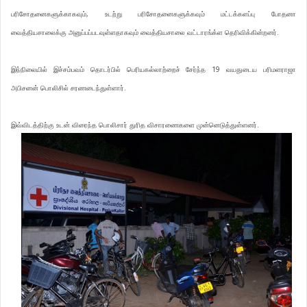
பரிசோதனைகளுக்காகவும், உடற்று பரிசோதனைகளுக்கவும் மட்டக்களப்பு போதனா
வைத்தியசாலைக்கு அனுப்பப்படவுள்ளதாகவும் வைத்தியசாலை வட்டாரங்க்ள தெரிவிக்கின்றனர்.
இந்நிலையில் இச்சம்பவம் தொடர்பில் பெரியகல்லாற்றைச் சேர்ந்த 19 வயதுடைய பரிமளராஜா
அபிச
ன
ன் பொலிசில் சரணடைந்துள்ளார்.
இவ்விடத்திற்கு உடன் விரைந்த பொலிசார் துரித விசாரணைகளை முன்னெடுத்துள்ளனர்.