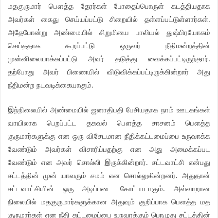
மதகுருமார் பௌத்த தேரர்கள் போதைப்பொருள் கடத்தியதாக
அவர்கள் கைது செய்யப்பட்டு சிறையில் தள்ளப்பட்டுள்ளார்கள்.
அதேபோன்று அண்மையில் சிறுமியை பாலியல் துஷ்பிரயோகம்
செய்ததாக கூறப்பட்டு ஒருவர் நீதிமன்றத்தின்
முன்னிலையாக்கப்பட்டு அவர் தடுத்து வைக்கப்பட்டிருந்தார்.
தற்போது அவர் பிணையில் விடுவிக்கப்பட்டிருக்கின்றார் அது
நீதிமன்ற நடவடிக்கையாகும்.
இந்நிலையில் அண்மையில் ஜனாதிபதி பேசியதாக நாம் ஊடகங்கள்
வாயிலாக பெறப்பட்ட தகவல் பௌத்த சாசனம் பௌத்த
குருமார்களுக்கு என ஒரு விசேடமான நீதிக்கட்டமைப்பை உருவாக்க
வேண்டும் அவர்கள் விசாரிப்பதற்கு என அது அமைக்கப்பட
வேண்டும் என அவர் சொல்லி இருக்கின்றார். சட்டவாட்சி என்பது
சட்டத்தின் முன் யாவரும் சமம் என சொல்லுகின்றனர். அதுதான்
சட்டவாட்சியின் ஒரு அடிப்படை கோட்பாடாகும். அவ்வாறான
நிலையில் மதகுருமார்களுக்கான அதுவும் குறிப்பாக பௌத்த மத
குருமார்கள் என நீதி கட்டமைப்பை உருவாக்கும் பொழுது சட்டத்தின்