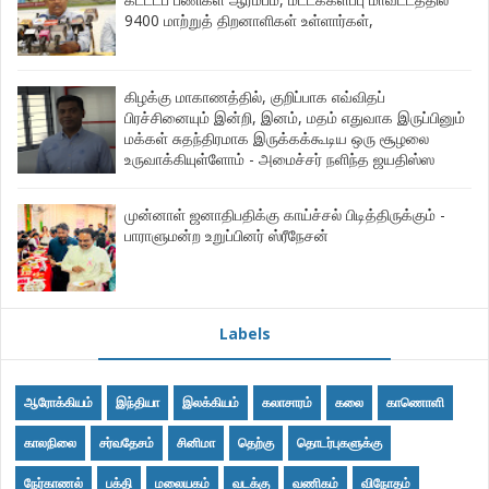
9400 மாற்றுத் திறனாளிகள் உள்ளார்கள்,
கிழக்கு மாகாணத்தில், குறிப்பாக எவ்விதப்
பிரச்சினையும் இன்றி, இனம், மதம் எதுவாக இருப்பினும்
மக்கள் சுதந்திரமாக இருக்கக்கூடிய ஒரு சூழலை
உருவாக்கியுள்ளோம் - அமைச்சர் நளிந்த ஜயதிஸ்ஸ
முன்னாள் ஜனாதிபதிக்கு காய்ச்சல் பிடித்திருக்கும் -
பாராளுமன்ற உறுப்பினர் ஸ்ரீநேசன்
Labels
ஆரோக்கியம்
இந்தியா
இலக்கியம்
கலாசாரம்
கலை
காணொளி
காலநிலை
சர்வதேசம்
சினிமா
தெற்கு
தொடர்புகளுக்கு
நேர்காணல்
பக்தி
மலையகம்
வடக்கு
வணிகம்
விநோதம்