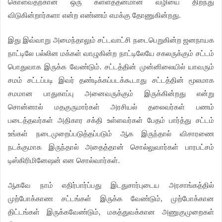
கொள்வதற்கான ஒரு கள்ளத்தனமான வழியை திறந்து
விடுகின்றார்களா என்ற எண்ணம் எமக்கு தோணுகின்றது.
இது இவ்வாறு அமைந்தாலும் சட்டவாட்சி நடைபெறுகின்ற ஜனநாயக
நாட்டிலே பல்லின மக்கள் வாழுகின்ற நாட்டிலேயே சகலருக்கும் சட்டம்
பொதுவாக இருக்க வேண்டும். சட்டத்தின் முன்னிலையில் யாவரும்
சமம் சட்டப்படி இவர் தண்டிக்கப்படக்கூடாது சட்டத்தின் மூலமாக
சமமான பாதுகாப்பு அனைவருக்கும் இருக்கின்றது என்று
சொன்னால் மதகுருமார்கள் அரசியல் தலைவர்கள் பணம்
படைத்தவர்கள் அதிகார சக்தி உள்ளவர்கள் பேதம் பார்த்து சட்டம்
உங்கள் நடைமுறைப்படுத்தப்படும் ஆக இருந்தால் விசாரணை
நடக்குமாக இருந்தால் அதைத்தான் சொல்லுவார்கள் பாரபட்சம்
டிஸ்கிரிமினேஷன் என சொல்வார்கள்.
ஆகவே நாம் எதிர்பார்ப்பது இடதுசார்புடைய அரசாங்கத்தில்
முற்போக்காண சட்டங்கள் இருக்க வேண்டும், முற்போக்கான
திட்டங்கள் இருக்கவேண்டும், மகத்துவக்கான அணுகுமுறைகள்