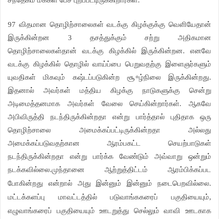
சந்தேகம் மக்கள் பேச புறப்பட்டிருக்கிறார்கள்.
97 விதமான தொழிற்சாலைகள் வடக்கு கிழக்குக்கு வெளியேதான்
இருக்கின்றன 3 தசத்துக்கும் சற்று அதிகமான
தொழிற்சாலைகள்தான் வடக்கு கிழக்கில் இருக்கின்றன. எனவே
வடக்கு கிழக்கில் தொழில் வாய்ப்பை பெறுவதற்கு இளைஞர்களும்
யுவதிகள் மிகவும் கஷ்டப்படுகின்ற சூ+ழ்நிலை இருக்கின்றது.
இதனால் அவர்கள் மத்திய கிழக்கு நாடுகளுக்கு சென்று
அடிமைத்தனமாக அவர்கள் வேலை செய்கின்றார்கள். ஆகவே
அபிவிருத்தி நடந்திருக்கின்றதா என்று பார்த்தால் புதிதாக ஒரு
தொழிற்சாலை அமைக்கப்பட்டிருக்கின்றதா அல்லது
அமைக்கப்படுவதற்கான ஆரம்பகட்ட செயற்பாடுகள்
நடந்திருக்கின்றதா என்று பார்க்க வேண்டும் அவ்வாறு ஒன்றும்
நடக்கவில்லை.
முந்தானை ஆற்றுத்திட்டம் ஆரம்பிக்கப்பட
போகின்றது என்றால் அது இன்னும் இன்னும் நடைபெறவில்லை.
மட்டக்களப்பு மாவட்டத்தில் படுவாங்ககரைப் பகுதியையும்,
எழுவாங்கரைப் பகுதியையும் ஊடறுத்து செல்லும் வாவி ஊடகாக