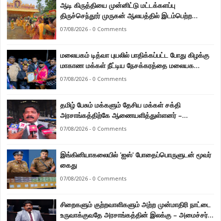
ஆடி கிருத்தியை முன்னிட்டு மட்டக்களப்பு
திருச்செந்தூர் முருகன் ஆலயத்தில் இடம்பெற்ற
பால்குட பவனி 1008 சங்கா ஆபிஷேக நிகழ்வு.
07/08/2026 - 0 Comments
மலையகம் டித்வா புயலில் பாதிக்கப்பட்ட போது கிழக்கு
மாகாண மக்கள் நீட்டிய நேசக்கரத்தை மலையக
மக்கள் ஒருபோதும் மறக்கமாட்டார்கள் : நுவரெலியா
07/08/2026 - 0 Comments
மாநகர சபை பிரதி முதல்வர் எஸ். யோகராஜா
தமிழ் பேசும் மக்களும் தேசிய மக்கள் சக்தி
அரசாங்கத்திற்கே ஆணையளித்துள்ளனர் –
கடற்றொழில் அமைச்சர் இராமலிங்கம் சந்திரசேகர்
07/08/2026 - 0 Comments
இங்கினியாகலையில் 'ஐஸ்' போதைப்பொருளுடன் மூவர்
கைது
07/08/2026 - 0 Comments
சிறைகளும் குற்றவாளிகளும் அற்ற முன்மாதிரி நாட்டை
உருவாக்குவதே அரசாங்கத்தின் இலக்கு – அமைச்சர்