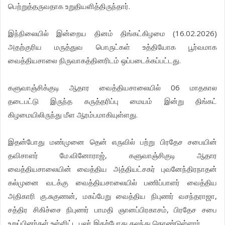
பெற்றுத்தருவதாக உறுதியளித்திருந்தார்.
இந்நிலையில் இன்றைய தினம் திங்கட்கிழமை (16.02.2026)
அதற்குரிய மருத்துவ பொருட்கள் உத்தியோக பூர்வமாக
வைத்தியசாலை நிருவாகத்தினரிடம் ஒப்படைக்கப்பட்டது.
களுவாஞ்சிக்குடி ஆதார வைத்தியசாலையில் 06 மாதகால
தடைபட்டு இருந்த கருத்தரிப்பு மையம் இன்று திங்கட்
கிழமையிலிருந்து மீள ஆரம்பமாகியுள்ளது.
இதன்போது மண்முனை தென் எருவில் பற்று பிரதேச சபையின்
தவிசாளர் மே.வினோராஜ், களுவாஞ்சிகுடி ஆதார
வைத்தியசாலையின் வைத்திய அத்தியட்சகர் புவனேந்திரநாதன்
கல்முனை வடக்கு வைத்தியசாலையில் பணிப்பாளர் வைத்திய
அதிகாரி கு.சுகுணன், மகப்பேறு வைத்திய நிபுணர் வசந்தராஜா,
சத்திர சிகிச்சை நிபுணர் பாமதி ஞானப்பிரகாசம், பிரதேச சபை
உறுப்பினர்கள் உள்ளிட்ட பலர் இதற்போது கலந்து கொண்டுள்ளார்.