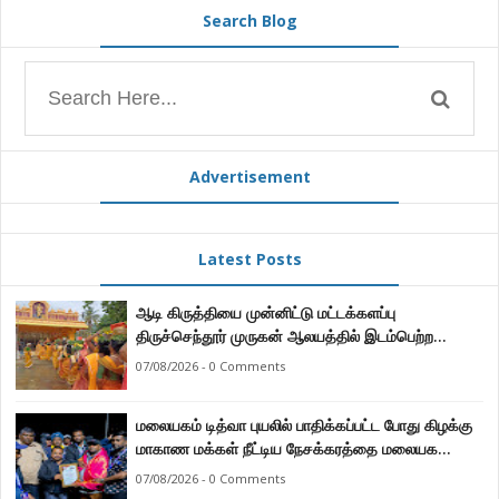
Search Blog
Advertisement
Latest Posts
ஆடி கிருத்தியை முன்னிட்டு மட்டக்களப்பு
திருச்செந்தூர் முருகன் ஆலயத்தில் இடம்பெற்ற
பால்குட பவனி 1008 சங்கா ஆபிஷேக நிகழ்வு.
07/08/2026 - 0 Comments
மலையகம் டித்வா புயலில் பாதிக்கப்பட்ட போது கிழக்கு
மாகாண மக்கள் நீட்டிய நேசக்கரத்தை மலையக
மக்கள் ஒருபோதும் மறக்கமாட்டார்கள் : நுவரெலியா
07/08/2026 - 0 Comments
மாநகர சபை பிரதி முதல்வர் எஸ். யோகராஜா