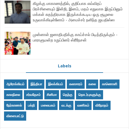
கிழக்கு மாகாணத்தில், குறிப்பாக எவ்விதப்
பிரச்சினையும் இன்றி, இனம், மதம் எதுவாக இருப்பினும்
மக்கள் சுதந்திரமாக இருக்கக்கூடிய ஒரு சூழலை
உருவாக்கியுள்ளோம் - அமைச்சர் நளிந்த ஜயதிஸ்ஸ
முன்னாள் ஜனாதிபதிக்கு காய்ச்சல் பிடித்திருக்கும் -
பாராளுமன்ற உறுப்பினர் ஸ்ரீநேசன்
Labels
ஆரோக்கியம்
இந்தியா
இலக்கியம்
கலாசாரம்
கலை
காணொளி
காலநிலை
சர்வதேசம்
சினிமா
தெற்கு
தொடர்புகளுக்கு
நேர்காணல்
பக்தி
மலையகம்
வடக்கு
வணிகம்
விநோதம்
விளையாட்டு