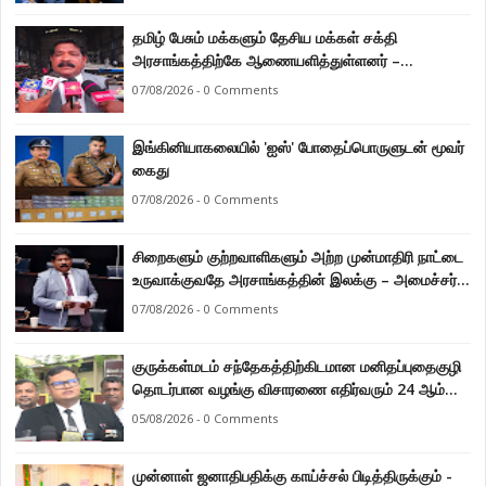
தமிழ் பேசும் மக்களும் தேசிய மக்கள் சக்தி
அரசாங்கத்திற்கே ஆணையளித்துள்ளனர் –
கடற்றொழில் அமைச்சர் இராமலிங்கம் சந்திரசேகர்
07/08/2026 - 0 Comments
இங்கினியாகலையில் 'ஐஸ்' போதைப்பொருளுடன் மூவர்
கைது
07/08/2026 - 0 Comments
சிறைகளும் குற்றவாளிகளும் அற்ற முன்மாதிரி நாட்டை
உருவாக்குவதே அரசாங்கத்தின் இலக்கு – அமைச்சர்
இராமலிங்கம் சந்திரசேகர்
07/08/2026 - 0 Comments
குருக்கள்மடம் சந்தேகத்திற்கிடமான மனிதப்புதைகுழி
தொடர்பான வழங்கு விசாரணை எதிர்வரும் 24 ஆம்
திகதிக்கு தவணையிடப்பட்டுள்ளது.
05/08/2026 - 0 Comments
முன்னாள் ஜனாதிபதிக்கு காய்ச்சல் பிடித்திருக்கும் -