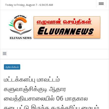
Today is Friday, August 7 -
6:34:35 AM
≡
ஆரோக்கியம்
மட்டக்களப்பு மாவட்டம்
களுவாஞ்சிக்குடி ஆதார
வைத்தியசாலையில் 06 மாதகால
தடைபட்டு இருந்த கருத்தரிப்பு மையம்