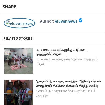
SHARE
verified_user
Author:
eluvannews
RELATED STORIES
பாடசாலை மாணவர்களுக்கு அடிப்படை
முதலுதவிப் பயிற்சி.
பாடசாலை மாணவர்களுக்கு அடிப்படை முதலுதவிப்
பயிற்சி
ஆரையம்பதி சுகாதார வைத்திய அதிகாரி பிரிவில்
தொழுநோய் சிகிச்சை நிலையம் திறந்து வைப்பு.
ஆரையம்பதி சுகாதார வைத்திய அதிகாரி பிரிவில்
தொழுநோ