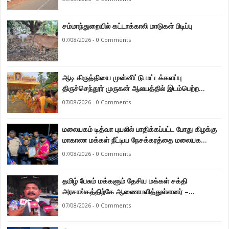
சம்மாந்துறையில் கட்டாக்காலி மாடுகள் பிடிப்பு
07/08/2026 - 0 Comments
ஆடி கிருத்தியை முன்னிட்டு மட்டக்களப்பு
திருச்செந்தூர் முருகன் ஆலயத்தில் இடம்பெற்ற
பால்குட பவனி 1008 சங்கா ஆபிஷேக நிகழ்வு.
07/08/2026 - 0 Comments
மலையகம் டித்வா புயலில் பாதிக்கப்பட்ட போது கிழக்கு
மாகாண மக்கள் நீட்டிய நேசக்கரத்தை மலையக
மக்கள் ஒருபோதும் மறக்கமாட்டார்கள் : நுவரெலியா
07/08/2026 - 0 Comments
மாநகர சபை பிரதி முதல்வர் எஸ். யோகராஜா
தமிழ் பேசும் மக்களும் தேசிய மக்கள் சக்தி
அரசாங்கத்திற்கே ஆணையளித்துள்ளனர் –
கடற்றொழில் அமைச்சர் இராமலிங்கம் சந்திரசேகர்
07/08/2026 - 0 Comments