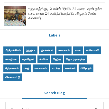
களுவாஞ்சிகுடி பொலிஸ் பிரிவில் 24 அரை பவுண் தங்க
நகை களவு 24 மணித்தியலத்தில் பறிமுதல் செய்த
பொலிசார்.
Labels
ஆரோக்கியம்
இந்தியா
இலக்கியம்
கலாசாரம்
கலை
காணொளி
காலநிலை
சர்வதேசம்
சினிமா
தெற்கு
தொடர்புகளுக்கு
நேர்காணல்
பக்தி
மலையகம்
வடக்கு
வணிகம்
விநோதம்
விளையாட்டு
Search Blog