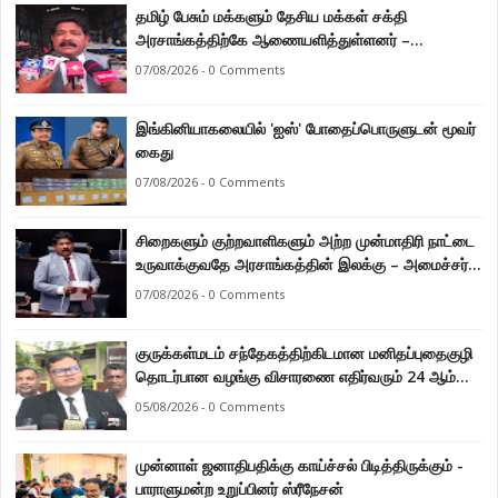
தமிழ் பேசும் மக்களும் தேசிய மக்கள் சக்தி
அரசாங்கத்திற்கே ஆணையளித்துள்ளனர் –
கடற்றொழில் அமைச்சர் இராமலிங்கம் சந்திரசேகர்
07/08/2026 - 0 Comments
இங்கினியாகலையில் 'ஐஸ்' போதைப்பொருளுடன் மூவர்
கைது
07/08/2026 - 0 Comments
சிறைகளும் குற்றவாளிகளும் அற்ற முன்மாதிரி நாட்டை
உருவாக்குவதே அரசாங்கத்தின் இலக்கு – அமைச்சர்
இராமலிங்கம் சந்திரசேகர்
07/08/2026 - 0 Comments
குருக்கள்மடம் சந்தேகத்திற்கிடமான மனிதப்புதைகுழி
தொடர்பான வழங்கு விசாரணை எதிர்வரும் 24 ஆம்
திகதிக்கு தவணையிடப்பட்டுள்ளது.
05/08/2026 - 0 Comments
முன்னாள் ஜனாதிபதிக்கு காய்ச்சல் பிடித்திருக்கும் -
பாராளுமன்ற உறுப்பினர் ஸ்ரீநேசன்