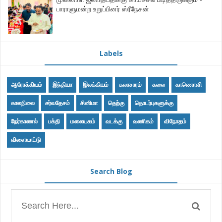
பாராளுமன்ற உறுப்பினர் ஸ்ரீநேசன்
Labels
ஆரோக்கியம்
இந்தியா
இலக்கியம்
கலாசாரம்
கலை
காணொளி
காலநிலை
சர்வதேசம்
சினிமா
தெற்கு
தொடர்புகளுக்கு
நேர்காணல்
பக்தி
மலையகம்
வடக்கு
வணிகம்
விநோதம்
விளையாட்டு
Search Blog