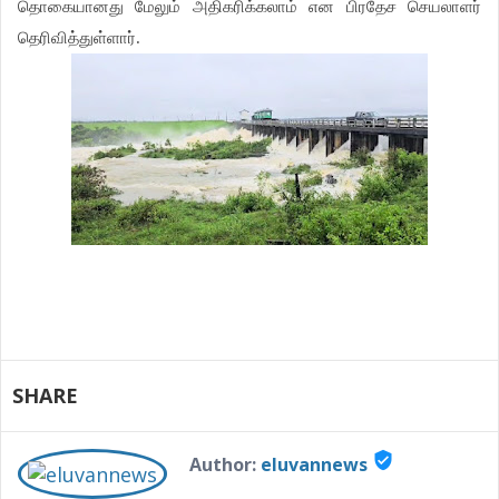
தொகையானது மேலும் அதிகரிக்கலாம் என பிரதேச செயலாளர்
தெரிவித்துள்ளார்.
SHARE
verified_user
Author:
eluvannews