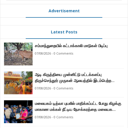
Advertisement
Latest Posts
சம்மாந்துறையில் கட்டாக்காலி மாடுகள் பிடிப்பு
07/08/2026 - 0 Comments
ஆடி கிருத்தியை முன்னிட்டு மட்டக்களப்பு
திருச்செந்தூர் முருகன் ஆலயத்தில் இடம்பெற்ற
பால்குட பவனி 1008 சங்கா ஆபிஷேக நிகழ்வு.
07/08/2026 - 0 Comments
மலையகம் டித்வா புயலில் பாதிக்கப்பட்ட போது கிழக்கு
மாகாண மக்கள் நீட்டிய நேசக்கரத்தை மலையக
மக்கள் ஒருபோதும் மறக்கமாட்டார்கள் : நுவரெலியா
07/08/2026 - 0 Comments
மாநகர சபை பிரதி முதல்வர் எஸ். யோகராஜா