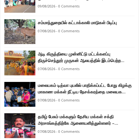
09/08/2026 - 0 Comments
சம்மாந்துறையில் கட்டாக்காலி மாடுகள் பிடிப்பு
07/08/2026 - 0 Comments
ஆடி கிருத்தியை முன்னிட்டு மட்டக்களப்பு
திருச்செந்தூர் முருகன் ஆலயத்தில் இடம்பெற்ற
பால்குட பவனி 1008 சங்கா ஆபிஷேக நிகழ்வு.
07/08/2026 - 0 Comments
மலையகம் டித்வா புயலில் பாதிக்கப்பட்ட போது கிழக்கு
மாகாண மக்கள் நீட்டிய நேசக்கரத்தை மலையக
மக்கள் ஒருபோதும் மறக்கமாட்டார்கள் : நுவரெலியா
07/08/2026 - 0 Comments
மாநகர சபை பிரதி முதல்வர் எஸ். யோகராஜா
தமிழ் பேசும் மக்களும் தேசிய மக்கள் சக்தி
அரசாங்கத்திற்கே ஆணையளித்துள்ளனர் –
கடற்றொழில் அமைச்சர் இராமலிங்கம் சந்திரசேகர்
07/08/2026 - 0 Comments