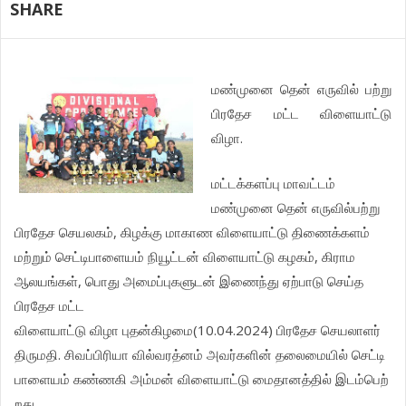
SHARE
மண்முனை
தென்
எருவில்
பற்று
பிரதேச
மட்ட
விளையாட்டு
.
விழா
மட்டக்களப்பு
மாவட்டம்
மண்முனை
தென்
எருவில்பற்று
,
பிரதேச
செயலகம்
கிழக்கு
மாகாண
விளையாட்டு
திணைக்களம்
,
மற்றும்
செட்டிபாளையம்
நியூட்டன்
விளையாட்டு
கழகம்
கிராம
,
ஆலயங்கள்
பொது
அமைப்புகளுடன்
இணைந்து
ஏற்பாடு
செய்த
பிரதேச
மட்ட
(10.04.2024)
வி
ளையாட்டு
விழா
புதன்கிழமை
பிரதேச
செயலாளர்
.
திருமதி
சிவப்பிரியா
வில்வரத்னம்
அவர்களின்
தலைமையில்
செட்டி
பாளையம்
கண்ணகி
அம்மன்
விளையாட்டு
மைதானத்தில்
இடம்பெற்
.
றது