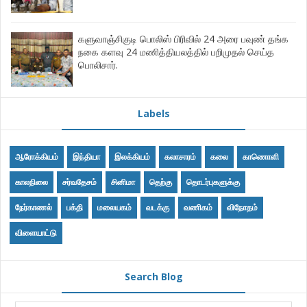
களுவாஞ்சிகுடி பொலிஸ் பிரிவில் 24 அரை பவுண் தங்க
நகை களவு 24 மணித்தியலத்தில் பறிமுதல் செய்த
பொலிசார்.
Labels
ஆரோக்கியம்
இந்தியா
இலக்கியம்
கலாசாரம்
கலை
காணொளி
காலநிலை
சர்வதேசம்
சினிமா
தெற்கு
தொடர்புகளுக்கு
நேர்காணல்
பக்தி
மலையகம்
வடக்கு
வணிகம்
விநோதம்
விளையாட்டு
Search Blog