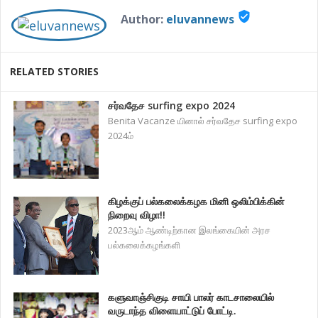
verified_user
Author:
eluvannews
RELATED STORIES
சர்வதேச surfing expo 2024
Benita Vacanze யினால் சர்வதேச surfing expo
2024ம்
கிழக்குப் பல்கலைக்கழக மினி ஒலிம்பிக்கின்
நிறைவு விழா!!
2023ஆம் ஆண்டிற்கான இலங்கையின் அரச
பல்கலைக்கழங்களி
களுவாஞ்சிகுடி சாயி பாலர் காடசாலையில்
வருடாந்த விளையாட்டுப் போட்டி.