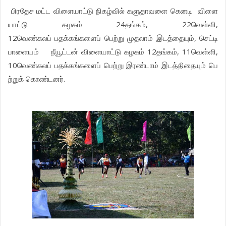
பிரதேச
மட்ட
விளையாட்டு
நிகழ்வில்
களுதாவளை
கெனடி
விளை
24
, 22
,
யாட்டு
கழகம்
தங்கம்
வெள்ளி
12
,
வெண்கலப்
பதக்கங்களைப்
பெற்று
முதலாம்
இடத்தையும்
செட்டி
12
, 11
,
பாளையம்
நீயூட்டன்
விளையாட்டு
கழகம்
தங்கம்
வெள்ளி
10
வெண்கலப்
பதக்கங்களைப்
பெற்று
இரண்டாம்
இடத்திதையும்
பெ
.
ற்றுக்
கொண்டனர்