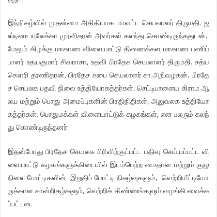
.
இந்நிகழ்வில்
முதன்மை
அதிதியாக
மாவட்ட
செயலாளர்
திருமதி
ஜ
,
ஸ்டினா
யுலேக்கா
முரளிதரன்
அவர்கள்
கலந்து
கொண்டிருந்ததுடன்
மேலும்
கிழக்கு
மாகாண
விளையாட்டு
திணைக்கள
மாகாண
பணிப்
,
.
பாளர்
உதயகுமார்
சிவராசா
உதவி
பிரதேச
செயலாளர்
திருமதி
சத்ய
,
.
,
கௌரி
தரணிதரன்
பிரதேச
சபை
செயலாளர்
சா
அறிவழகன்
பிரதே
,
ச
செயலக
பதவி
நிலை
உத்தியோகத்தர்கள்
செட்டிபாளைய
கிராம
ஆ
,
லய
மற்றும்
பொது
அமைப்புகளின்
பிரதிநிதிகள்
அலுவலக
உத்தியோ
,
,
கத்தர்கள்
பொதுமக்கள்
விளையாட்டுக்
கழகங்கள்
என
பலரும்
கலந்
.
து
கொண்டிருந்தனர்
இதன்போது
பிரதேச
செயலக
பிரிவிற்குட்பட்ட
பதிவு
செய்யப்பட்ட
வி
ளையாட்டு
கழகங்களுக்கிடையில்
இடம்பெற்ற
மைதான
மற்றும்
குழு
,
நிலை
போட்டிகளின்
இறுதிப்
போட்டி
நிகழ்வுகளும்
வெற்றியீட்டியோ
,
ருக்கான
சான்றிதழ்களும்
வெற்றிக்
கிண்ணங்களும்
வழங்கி
வைக்க
.
ப்பட்டன