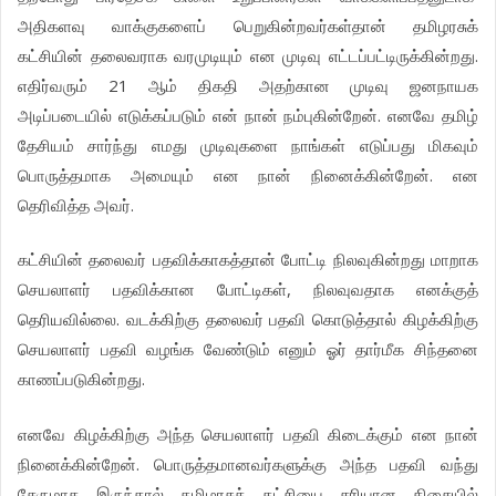
அதிகளவு
வாக்குகளைப்
பெறுகின்றவர்கள்தான்
தமிழரசுக்
.
கட்சியின்
தலைவராக
வரமுடியும்
என
முடிவு
எட்டப்பட்டிருக்கின்றது
21
எதிர்வரும்
ஆம்
திகதி
அதற்கான
முடிவு
ஜனநாயக
.
அடிப்படையில்
எடுக்கப்படும்
என்
நான்
நம்புகின்றேன்
எனவே
தமிழ்
தேசியம்
சார்ந்து
எமது
முடிவுகளை
நாங்கள்
எடுப்பது
மிகவும்
.
பொருத்தமாக
அமையும்
என
நான்
நினைக்கின்றேன்
என
.
தெரிவித்த
அவர்
கட்சியின்
தலைவர்
பதவிக்காகத்தான்
போட்டி
நிலவுகின்றது
மாறாக
,
செயலாளர்
பதவிக்கான
போட்டிகள்
நிலவுவதாக
எனக்குத்
.
தெரியவில்லை
வடக்கிற்கு
தலைவர்
பதவி
கொடுத்தால்
கிழக்கிற்கு
செயலாளர்
பதவி
வழங்க
வேண்டும்
எனும்
ஓர்
தார்மீக
சிந்தனை
.
காணப்படுகின்றது
எனவே
கிழக்கிற்கு
அந்த
செயலாளர்
பதவி
கிடைக்கும்
என
நான்
.
நினைக்கின்றேன்
பொருத்தமானவர்களுக்கு
அந்த
பதவி
வந்து
சேருமாக
இருந்தால்
தமிழரசுக்
கட்சியை
சரியான
திசையில்