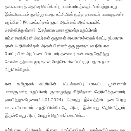
தலைவரைத்
தெரிவு
செய்கின்ற
பாரம்பரியத்தைப்
பின்பற்றுமாறு
இவ்விடையம்
குறித்து
எமது
கட்சியின்
மூத்த
தலைவர்
பாராளுமன்ற
.
உறுப்பினர்
இரா
சம்பந்தன்
ஐயா
அவர்கள்
அண்மையில்
.
தெரிவித்துள்ளார்
இதற்காக
பாராளுமன்ற
உறுப்பினர்
.
.
எம்
ஏ
சுமந்திரன்
அவர்கள்
ஒருநாள்
அவகாசத்தைக்
கேட்டிருப்பதாக
.
நான்
அறிகின்றேன்
அதன்
பின்னர்
ஒரு
ஜனநாயக
ரீதியாக
போட்டியின்
அடிப்படையில்
யார்
தலைவர்
என்பதை
தெரிந்து
கொள்வதற்காக
முடிவுகள்
மேற்கொள்ளப்பட்டிருப்பதாக
நான்
.
அறிகின்றேன்
என
தமிழரசுக்
கட்சியின்
மட்டக்களப்பு
மாவட்ட
முன்னாள்
.
பாராளுமன்ற
உறுப்பினர்
ஞானமுத்து
சிறிநேசன்
தெரிவித்துள்ளார்
(14.01.2024)
ஞாயிற்றுக்கிழமை
அவரது
இல்லத்தில்
நடைபெற்ற
.
ஊடகவியலாளர்
சந்திப்பின்போதே
அவர்
இவ்வாறு
தெரிவித்தார்
….
இதன்போது
அவர்
மேலும்
தெரிவிக்கையில்
தற்போது
பிரதேசக்
கிளை
உறுப்பினர்கள்
வாக்களிப்பதனுடாக