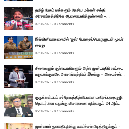
தமிழ் பேசும் மக்களும் தேசிய மக்கள் சக்தி
அரசாங்கத்திற்கே ஆணையளித்துள்ளனர் –
கடற்றொழில் அமைச்சர் இராமலிங்கம் சந்திரசேகர்
07/08/2026 - 0 Comments
இங்கினியாகலையில் 'ஐஸ்' போதைப்பொருளுடன் மூவர்
கைது
07/08/2026 - 0 Comments
சிறைகளும் குற்றவாளிகளும் அற்ற முன்மாதிரி நாட்டை
உருவாக்குவதே அரசாங்கத்தின் இலக்கு – அமைச்சர்
இராமலிங்கம் சந்திரசேகர்
07/08/2026 - 0 Comments
குருக்கள்மடம் சந்தேகத்திற்கிடமான மனிதப்புதைகுழி
தொடர்பான வழங்கு விசாரணை எதிர்வரும் 24 ஆம்
திகதிக்கு தவணையிடப்பட்டுள்ளது.
05/08/2026 - 0 Comments
முன்னாள் ஜனாதிபதிக்கு காய்ச்சல் பிடித்திருக்கும் -