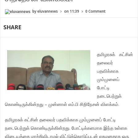
by
eluvannews
on
11:39
0 Comment
SHARE
தமிழரசுக்
கட்சின்
தலைவர்
பதவிக்காக
மும்முனைப்
போட்டி
நடைபெற்றுக்
–
.
.
கொண்டிருக்கின்றது
முன்னாள்
எம்
பி
சிறிநேசன்
விளக்கம்
தமிழரசுக்
கட்சின்
தலைவர்
பதவிக்காக
மும்முனைப்
போட்டி
.
நடைபெற்றுக்
கொண்டிருக்கின்றது
போட்டிக்களமாக
இந்த
உள்ளக
விடையத்தை
மாற்றிவிடாமல்
விட்டுக்கொடுப்புடன்
ஏகமனதாக
ஒரு