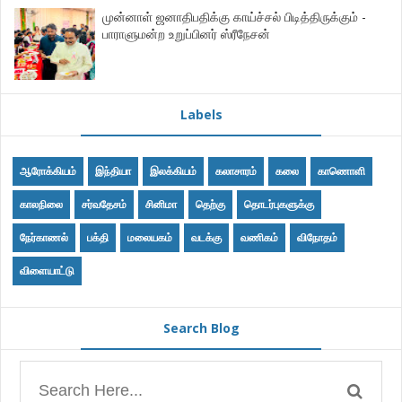
முன்னாள் ஜனாதிபதிக்கு காய்ச்சல் பிடித்திருக்கும் -
பாராளுமன்ற உறுப்பினர் ஸ்ரீநேசன்
Labels
ஆரோக்கியம்
இந்தியா
இலக்கியம்
கலாசாரம்
கலை
காணொளி
காலநிலை
சர்வதேசம்
சினிமா
தெற்கு
தொடர்புகளுக்கு
நேர்காணல்
பக்தி
மலையகம்
வடக்கு
வணிகம்
விநோதம்
விளையாட்டு
Search Blog