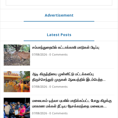
Advertisement
Latest Posts
சம்மாந்துறையில் கட்டாக்காலி மாடுகள் பிடிப்பு
07/08/2026 - 0 Comments
ஆடி கிருத்தியை முன்னிட்டு மட்டக்களப்பு
திருச்செந்தூர் முருகன் ஆலயத்தில் இடம்பெற்ற
பால்குட பவனி 1008 சங்கா ஆபிஷேக நிகழ்வு.
07/08/2026 - 0 Comments
மலையகம் டித்வா புயலில் பாதிக்கப்பட்ட போது கிழக்கு
மாகாண மக்கள் நீட்டிய நேசக்கரத்தை மலையக
மக்கள் ஒருபோதும் மறக்கமாட்டார்கள் : நுவரெலியா
07/08/2026 - 0 Comments
மாநகர சபை பிரதி முதல்வர் எஸ். யோகராஜா