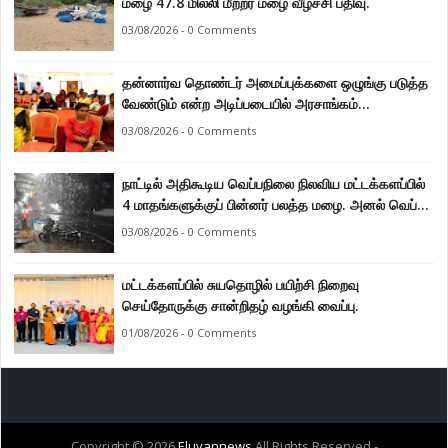
மழை 47.8 மில்லி மீற்றர் மழை வீழ்ச்சி பதிவு.
03/08/2026 - 0 Comments
தன்னார்வ தொண்டர் அமைப்புக்களை ஒழுங்கு படுத்த
வேண்டும் என்ற அடிப்படையில் அரசாங்கம்
கொண்டுவரவுள்ள சட்டம் - சட்டத்தரணி ஐங்கரன்.
03/08/2026 - 0 Comments
நாட்டில் அதிகூடிய வெப்பநிலை நிலவிய மட்டக்களப்பில்
4 மாதங்களுக்குப் பின்னர் பலத்த மழை. அனல் வெப்பக்
காலநிலை தணிந்தது.
03/08/2026 - 0 Comments
மட்டக்களப்பில் சுயதொழில் பயிற்சி நிறைவு
செய்தோருக்கு சான்றிதழ் வழங்கி வைப்பு.
01/08/2026 - 0 Comments
Copyright ©
2026
Eluvannews
All Rights Reserved -