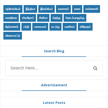
ஆரோக்கியம்
இந்தியா
இலக்கியம்
கலாசாரம்
கலை
காணொளி
காலநிலை
சர்வதேசம்
சினிமா
தெற்கு
தொடர்புகளுக்கு
நேர்காணல்
பக்தி
மலையகம்
வடக்கு
வணிகம்
விநோதம்
விளையாட்டு
Search Blog
Advertisement
Latest Posts