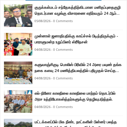
குருக்கள்மடம் சந்தேகத்திற்கிடமான மனிதப்புதைகுழி
தொடர்பான வழங்கு விசாரணை எதிர்வரும் 24 ஆம்
திகதிக்கு தவணையிடப்பட்டுள்ளது.
05/08/2026 - 0 Comments
முன்னாள் ஜனாதிபதிக்கு காய்ச்சல் பிடித்திருக்கும் -
பாராளுமன்ற உறுப்பினர் ஸ்ரீநேசன்
04/08/2026 - 0 Comments
களுவாஞ்சிகுடி பொலிஸ் பிரிவில் 24 அரை பவுண் தங்க
நகை களவு 24 மணித்தியலத்தில் பறிமுதல் செய்த
பொலிசார்.
04/08/2026 - 0 Comments
எல்-நினோ காலநிலை காலநிலை மாற்றம் தொடர்பில்
அரச உத்தியோகஸ்த்தர்களுக்கு தெழிவுபடுத்தல்.
04/08/2026 - 0 Comments
மட்டக்களப்பில் மிக நீண்ட நாட்களின் பின்னர் பலத்த