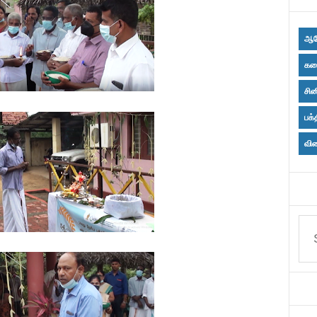
ஆர
கல
சின
பக்
விள