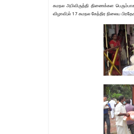
கமநல
அபிவிருத்தி
திணைக்கள
பெரும்பா
;
17
விழாவி
ல்
கமநல
கேந்திர
நிலைய
பிரதேச