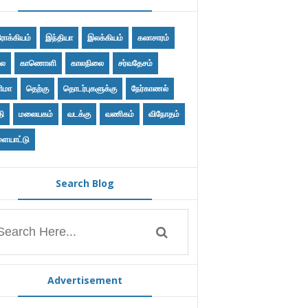
ோக்கியம்
இந்தியா
இலக்கியம்
கலாசாரம்
ை
காணொளி
காலநிலை
சர்வதேசம்
ிமா
தெற்கு
தொடர்புகளுக்கு
நேர்காணல்
தி
மலையகம்
வடக்கு
வணிகம்
விநோதம்
ையாட்டு
Search Blog
Advertisement