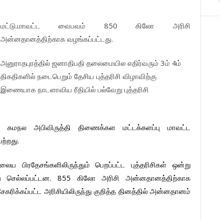
.
850
மட்டு
மாவட்ட
வைபவம்
கிலோ
அரிசி
.
அன்னதானத்திற்காக
வழங்கப்பட்டது
3
4
அனுராதபுரத்தில்
ஜனாதிபதி
தலைமையில
எதிர்வரும்
ம்
ம்
திகதிகளில்
நடைபெறும்
தேசிய
புத்தரிசி
விழாவிற்கு
இணையாக
நாடளாவிய
ரீதியில்
பல்வேறு
புத்தரிசி
்
கமநல
அபிவிருத்தி
திணைக்கள
மட்டக்களப்பு
மாவட்ட
.
ற்றது
ிலைய
பிரதேசங்களிலிருந்தும்
பெறப்பட்ட
புத்தரிசிகள்
ஒன்று
. 855
ு
செல்லப்பட்டன
கிலோ
அரிசி
அன்னதானத்திற்காக
சேகரிக்கப்பட்ட
அரிசியிலிருந்து
குறித்த
தினத்தில்
அன்னதானம்