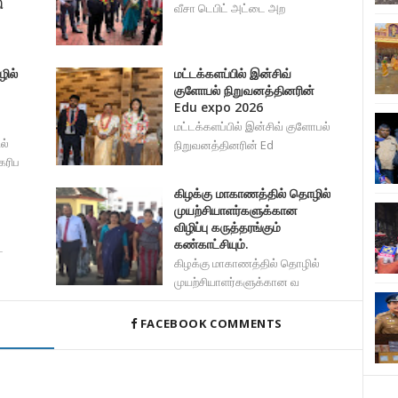
ி
வீசா டெபிட் அட்டை அற
ில்
மட்டக்களப்பில் இன்சிவ்
குளோபல் நிறுவனத்தினரின்
Edu expo 2026
மட்டக்களப்பில் இன்சிவ் குளோபல்
ல்
நிறுவனத்தினரின் Ed
கரிப
கிழக்கு மாகாணத்தில் தொழில்
முயற்சியாளர்களுக்கான
விழிப்பு கருத்தரங்கும்
கண்காட்சியும்.
ட
கிழக்கு மாகாணத்தில் தொழில்
முயற்சியாளர்களுக்கான வ
FACEBOOK COMMENTS