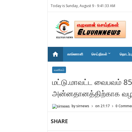
Today is Sunday, August 9 -
9:41:33 AM
home
keyboard_arrow_down
காணொளி
செய்திகள்
தொடர்பு
வணிகம்
மட்டு.மாவட்ட வைபவம் 8
அன்னதானத்திற்காக வழங்
by
sirnews
on
21:17
0 Comme
SHARE