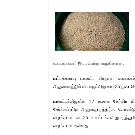
.
வைபவஙகள்
இடமபெற்று
வருகினறன
மட்டக்களபபு
மாவட்ட
பிரதான
வைபவம
(25)
அலுவலகத்தில்
வியாழக்கிழமை
நடைபெ
17
மாவட்டத்திலுள்ள
கமநல
கேந்திர
ந
சேர்க்கப்பட்டு
அனுராதபுரத்திற்க
கொண்ட
. 25
வழங்கப்பட்டன
மாவட்டங்களிலுமருந்து
.
வழங்கப்படவுள்ளது