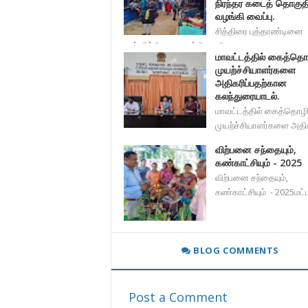
நிரந்தர கடைத் தொகுத
வழங்கி வைப்பு.
சித்திரை புத்தாண்டினை
முன்னிட்டு களுவாஞ்சிகுடி பொ
மாவட்டத்தில் கைத்தொழ
முயற்ச்சியாளர்களை
அதிகரிப்பதற்கான
கலந்துரையாடல்.
மாவட்டத்தில் கைத்தொழி
முயற்ச்சியாளர்களை அதி
விற்பனை சந்தையும்,
கண்காட்சியும் - 2025
விற்பனை சந்தையும்,
கண்காட்சியும் - 2025மட்
BLOG COMMENTS
Post a Comment