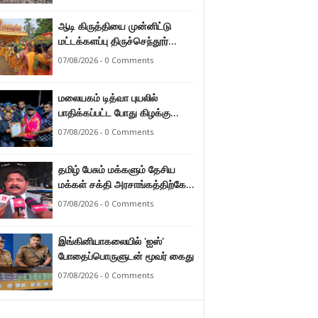
ஆடி கிருத்தியை முன்னிட்டு
மட்டக்களப்பு திருச்செந்தூர்
முருகன் ஆலயத்தில் இடம்பெற்ற
07/08/2026 - 0 Comments
பால்குட பவனி 1008 சங்கா
ஆபிஷேக நிகழ்வு.
மலையகம் டித்வா புயலில்
பாதிக்கப்பட்ட போது கிழக்கு
மாகாண மக்கள் நீட்டிய
07/08/2026 - 0 Comments
நேசக்கரத்தை மலையக மக்கள்
ஒருபோதும் மறக்கமாட்டார்கள் :
தமிழ் பேசும் மக்களும் தேசிய
நுவரெலியா மாநகர சபை பிரதி
மக்கள் சக்தி அரசாங்கத்திற்கே
முதல்வர் எஸ். யோகராஜா
ஆணையளித்துள்ளனர் –
07/08/2026 - 0 Comments
கடற்றொழில் அமைச்சர்
இராமலிங்கம் சந்திரசேகர்
இங்கினியாகலையில் 'ஐஸ்'
போதைப்பொருளுடன் மூவர் கைது
07/08/2026 - 0 Comments