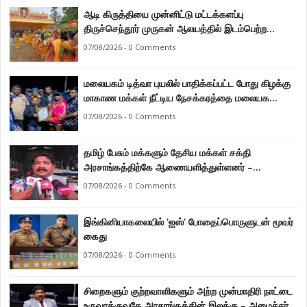
ஆடி கிருத்தியை முன்னிட்டு மட்டக்களப்பு
திருச்செந்தூர் முருகன் ஆலயத்தில் இடம்பெற்ற
பால்குட பவனி 1008 சங்கா ஆபிஷேக நிகழ்வு.
07/08/2026 - 0 Comments
மலையகம் டித்வா புயலில் பாதிக்கப்பட்ட போது கிழக்கு
மாகாண மக்கள் நீட்டிய நேசக்கரத்தை மலையக
மக்கள் ஒருபோதும் மறக்கமாட்டார்கள் : நுவரெலியா
07/08/2026 - 0 Comments
மாநகர சபை பிரதி முதல்வர் எஸ். யோகராஜா
தமிழ் பேசும் மக்களும் தேசிய மக்கள் சக்தி
அரசாங்கத்திற்கே ஆணையளித்துள்ளனர் –
கடற்றொழில் அமைச்சர் இராமலிங்கம் சந்திரசேகர்
07/08/2026 - 0 Comments
இங்கினியாகலையில் 'ஐஸ்' போதைப்பொருளுடன் மூவர்
கைது
07/08/2026 - 0 Comments
சிறைகளும் குற்றவாளிகளும் அற்ற முன்மாதிரி நாட்டை
உருவாக்குவதே அரசாங்கத்தின் இலக்கு – அமைச்சர்