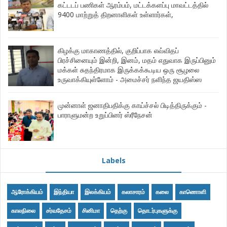
கட்டடப் பணிகள் ஆரம்பம், மட்டக்களப்பு மாவட்டத்தில்
9400 மாற்றுத் திறனாளிகள் உள்ளார்கள்,
கிழக்கு மாகாணத்தில், குறிப்பாக எவ்விதப்
பிரச்சினையும் இன்றி, இனம், மதம் எதுவாக இருப்பினும்
மக்கள் சுதந்திரமாக இருக்கக்கூடிய ஒரு சூழலை
உருவாக்கியுள்ளோம் - அமைச்சர் நளிந்த ஜயதிஸ்ஸ
முன்னாள் ஜனாதிபதிக்கு காய்ச்சல் பிடித்திருக்கும் -
பாராளுமன்ற உறுப்பினர் ஸ்ரீநேசன்
Labels
ஆரோக்கியம்
இந்தியா
இலக்கியம்
கலாசாரம்
கலை
காணொளி
காலநிலை
சர்வதேசம்
சினிமா
தெற்கு
தொடர்புகளுக்கு