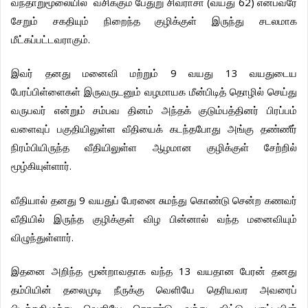
(
62)
வந்தாறுமூலையில்
வசிக்கும்
பேதுறு
சிவராசா
வயது
என்பவரே
சேறும்
சகதியும்
நிறைந்த
குழிக்குள்
இருந்து
சடலமாக
.
மீட்கப்பட்டவராகும்
9
13
இவர்
தனது
மனைவி
மற்றும்
வயது
வயதுடைய
பேரப்பிள்ளைகள்
இருவருடனும்
வழ
மாயக
மீன்பிடித்
தொழில்
செய்து
வருபவர்
என்றும்
சம்பவ
தினம்
அந்தக்
குடும்பத்தினர்
பிரப்பம்
வளைவுப்
பகுதியிலுள்ள
வீதியைக்
கடந்தபோது
அங்கு
தண்ணீர்
நிரம்பியிருந்த
வீதியிலுள்ள
ஆழமான
குழிக்குள்
சேற்றில்
.
மூழ்கியுள்ளார்
9
வீதியால்
தனது
வயதுப்
பேரனை
சுமந்து
கொண்டு
சென்ற
கணவர்
வீதியில்
இருந்த
குழிக்குள்
விழ
பின்னால்
வந்த
மனைவியும்
.
விழுந்துள்ளார்
13
இதனை
அறிந்த
மூன்றாவதாக
வந்த
வயதான
பேரன்
தனது
தம்பியின்
தலைமுடி
நீருக்கு
வெளியே
தெரியவர
அவரைப்