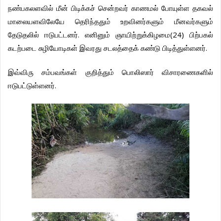
நண்பகலளவில்
மீன்
பிடிக்கச்
சென்றவர்
காணமல்
போயுள்ள
தகவல்
மாலையளவிலேயே
தெரிந்ததும்
உறவினர்களும்
மீனவர்களும்
.
(24)
தேடுதலில்
ஈடுபட்டனர்
எனினும்
ஞாயிற்றுக்கிழமை
பிற்பகல்
.
கடற்படை
சுழியோடிகள்
இவரது
சடலத்தைக்
கண்டு
பிடித்துள்ளனர்
இவ்விரு
சம்பவங்கள்
குறித்தும்
பொலிஸார்
விசாரணைகளில்
.
ஈடுபட்டுள்ளனர்