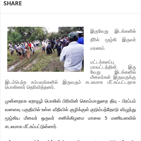
SHARE
இருவேறு
இடங்களில்
நீரில்
மூழ்கி
இருவர்
.
மரணம்
மட்டக்களப்பு
மாவட்டத்தின்
இரு
வேறு
இடங்களில்
மீனவர்கள்
இருவருக்கு
இடம்பெற்ற
சம்பவங்களில்
இருவரும்
சடலமாக
மீட்கப்பட்டதாக
பொலிஸார்
தெரிவித்தனர்
.
-
முன்னதாக
ஏறாவூர்
பொலிஸ்
பிரிவின்
கொம்மாதுறை
தீவு
பிரப்பம்
வளைவு
பகுதியில்
உள்ள
வீதியில்
குழிக்குள்
குடும்பத்தோடு
விழுந்து
5
மூழ்கிய
மீனவர்
ஒருவர்
சனிக்கிழமை
மாலை
மணியளவில்
.
சடலமாக
மீட்கப்பட்டுள்ளார்