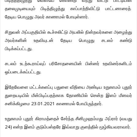
பிடித்ததிழுத்து
வெளியே
கொண்டு
வந்து
விட்டு
பாட்டியின்
தலைமுடியையும்
பிடித்திழுத்து
காப்பாற்றிவிட்டு
பாட்டனாரைத்
.
தேடிய
பொழுது
அவர்
காணாமல்
போயுள்ளார்
சிறுவன்
அப்பகுதியில்
கூச்சலிட்டு
அயலில்
நின்றவர்களை
அழைத்து
அவர்களின்
உதவியுடன்
தேடிய
பொழுது
சடலம்
கண்டு
.
பிடிக்கப்பட்டது
சடலம்
உடற்கூராய்வுப்
பரிசோதனையின்
பின்னர்
உறவினர்களிடம்
.
ஒப்படைக்கப்பட்டது
இதேவேளை
மட்டக்களப்பு
பதுளை
வீதியை
அண்டிய
உறுகாமம்
புதூர்
துறையடியில்
மீன்பிடிப்பதற்காக
தோணியில்
சென்ற
இளம்
மீனவர்
23.01.2021
.
சனிக்கிழமை
காணாமல்
போயிருந்தார்
(
உறுகாமம்
புதூர்
கிராமத்தைச்
சேர்ந்த
சீனிமுஹம்மது
அப்ரார்
வயது
24)
.
என்ற
இளம்
குடும்பஸ்தரே
இவ்வாறு
குளத்தில்
மூழ்கியவராவார்