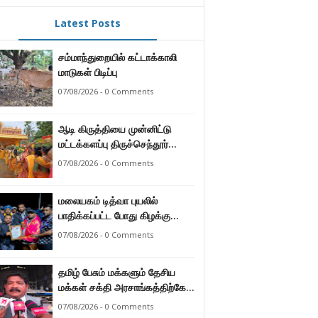
Latest Posts
சம்மாந்துறையில் கட்டாக்காலி
மாடுகள் பிடிப்பு
07/08/2026 - 0 Comments
ஆடி கிருத்தியை முன்னிட்டு
மட்டக்களப்பு திருச்செந்தூர்
முருகன் ஆலயத்தில் இடம்பெற்ற
07/08/2026 - 0 Comments
பால்குட பவனி 1008 சங்கா
ஆபிஷேக நிகழ்வு.
மலையகம் டித்வா புயலில்
பாதிக்கப்பட்ட போது கிழக்கு
மாகாண மக்கள் நீட்டிய
07/08/2026 - 0 Comments
நேசக்கரத்தை மலையக மக்கள்
ஒருபோதும் மறக்கமாட்டார்கள் :
தமிழ் பேசும் மக்களும் தேசிய
நுவரெலியா மாநகர சபை பிரதி
மக்கள் சக்தி அரசாங்கத்திற்கே
முதல்வர் எஸ். யோகராஜா
ஆணையளித்துள்ளனர் –
07/08/2026 - 0 Comments
கடற்றொழில் அமைச்சர்