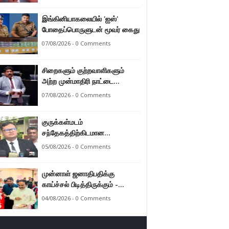
இராமலிங்கம் சந்திரசேகர்
இங்கினியாகலையில் 'ஐஸ்'
போதைப்பொருளுடன் மூவர் கைது
07/08/2026 - 0 Comments
சிறைகளும் குற்றவாளிகளும்
அற்ற முன்மாதிரி நாட்டை
உருவாக்குவதே அரசாங்கத்தின்
07/08/2026 - 0 Comments
இலக்கு – அமைச்சர்
இராமலிங்கம் சந்திரசேகர்
குருக்கள்மடம்
சந்தேகத்திற்கிடமான
மனிதப்புதைகுழி தொடர்பான
05/08/2026 - 0 Comments
வழங்கு விசாரணை எதிர்வரும் 24
ஆம் திகதிக்கு
முன்னாள் ஜனாதிபதிக்கு
தவணையிடப்பட்டுள்ளது.
காய்ச்சல் பிடித்திருக்கும் -
பாராளுமன்ற உறுப்பினர் ஸ்ரீநேசன்
04/08/2026 - 0 Comments