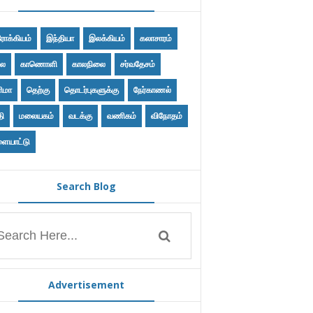
ோக்கியம்
இந்தியா
இலக்கியம்
கலாசாரம்
ை
காணொளி
காலநிலை
சர்வதேசம்
ிமா
தெற்கு
தொடர்புகளுக்கு
நேர்காணல்
தி
மலையகம்
வடக்கு
வணிகம்
விநோதம்
ையாட்டு
Search Blog
Advertisement