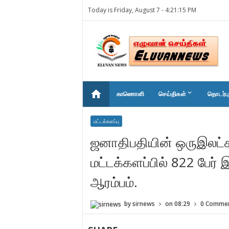
Today is Friday, August 7 -
4:21:15 PM
home
keyboard_arrow_down
காணொளி
செய்திகள்
தொடர்பு
மட்டக்களப்பு
ஜனாதிபதியின் ஒருஇலட்சம
மட்டக்களப்பில் 822 பேர
ஆரம்பம்.
by
sirnews
on
08:29
0 Comme