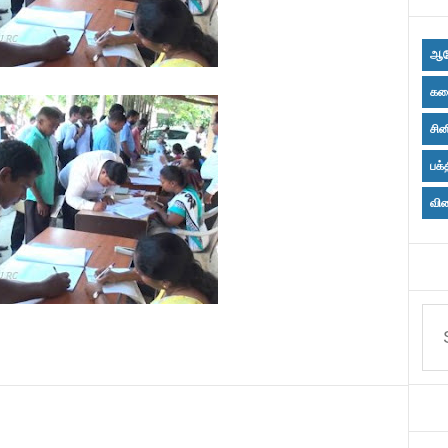
ஆர
கல
சின
பக்
விள