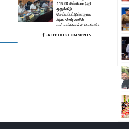
11938 மில்லியல் நிதி
ஒதுக்கீடு
செய்யப்பட்டுள்ளதாக
்
அமைச்சர் சுனில்
ஹந்துன்னெத்தி தெரிவிப்பு.
மட்டக்களப்பு மாவட்டத்திற்கு 2177 திட்டங்களு
FACEBOOK COMMENTS