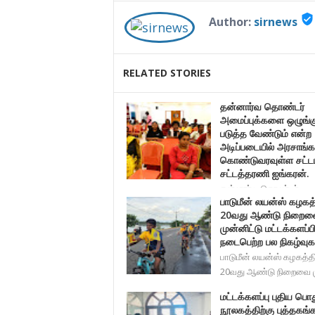
verified_user
Author:
sirnews
RELATED STORIES
தன்னார்வ தொண்டர்
அமைப்புக்களை ஒழுங்க
படுத்த வேண்டும் என்ற
அடிப்படையில் அரசாங்க
கொண்டுவரவுள்ள சட்டம
சட்டத்தரணி ஐங்கரன்.
தன்னார்வ தொண்டர்
பாடுமீன் லயன்ஸ் கழகத
அமைப்புக்களை ஒழுங்கு படுத்த வேண்
20வது ஆண்டு நிறைவ
முன்னிட்டு மட்டக்களப்பி
நடைபெற்ற பல நிகழ்வுக
பாடுமீன் லயன்ஸ் கழகத்த
20வது ஆண்டு நிறைவை 
மட்டக்களப்பு புதிய பொ
நூலகத்திற்கு புத்தகங்