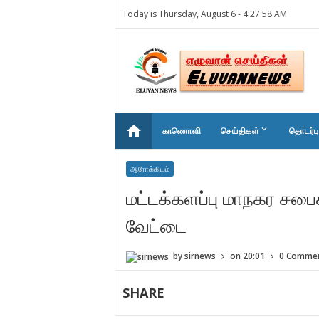
Today is Thursday, August 6 -
4:27:58 AM
home
keyboard_arrow_down
காணொளி
செய்திகள்
தொடர்பு
ஆரோக்கியம்
மட்டக்களப்பு மாநகர சபைக்
வேட்டை
by
sirnews
on
20:01
0 Comme
SHARE