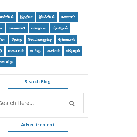
ோக்கியம்
இந்தியா
இலக்கியம்
கலாசாரம்
ை
காணொளி
காலநிலை
சர்வதேசம்
ிமா
தெற்கு
தொடர்புகளுக்கு
நேர்காணல்
தி
மலையகம்
வடக்கு
வணிகம்
விநோதம்
ையாட்டு
Search Blog
Advertisement