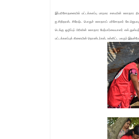
இப்பரிசோதனையில் மட்டக்களப்பு மாநகர சபையின் சுகாதார நில
ஐ.சிறிதரன், சிரேஷ்ட பொதுச் சுகாதாரப் பரிசோதகர் கே.ஜெயர
டெங்கு ஒழிப்புப் பிரிவின் சுகாதார மேற்பார்வையாளர் எஸ்.துஸ்
மட்டக்களப்புக் கிளையின் தொண்டர்கள், உள்ளிட்ட பலரும் இதன்போத