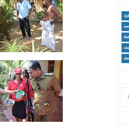
ஆர
கல
சின
பக்
விள