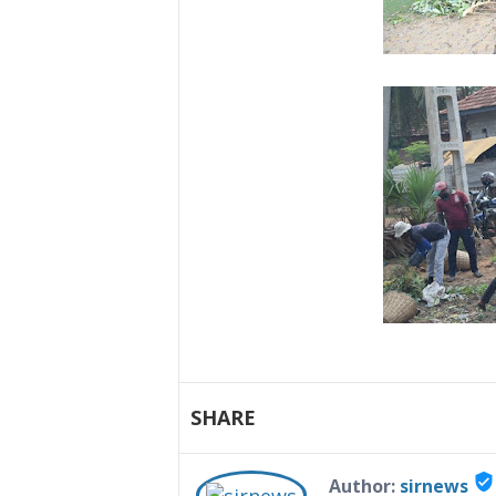
SHARE
verified_user
Author:
sirnews