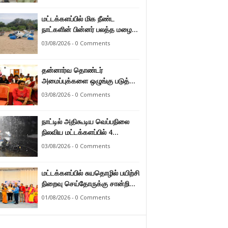
மட்டக்களப்பில் மிக நீண்ட
நாட்களின் பின்னர் பலத்த மழை
47.8 மில்லி மீற்றர் மழை வீழ்ச்சி
03/08/2026 - 0 Comments
பதிவு.
தன்னார்வ தொண்டர்
அமைப்புக்களை ஒழுங்கு படுத்த
வேண்டும் என்ற அடிப்படையில்
03/08/2026 - 0 Comments
அரசாங்கம் கொண்டுவரவுள்ள
சட்டம் - சட்டத்தரணி ஐங்கரன்.
நாட்டில் அதிகூடிய வெப்பநிலை
நிலவிய மட்டக்களப்பில் 4
மாதங்களுக்குப் பின்னர் பலத்த
03/08/2026 - 0 Comments
மழை. அனல் வெப்பக் காலநிலை
தணிந்தது.
மட்டக்களப்பில் சுயதொழில் பயிற்சி
நிறைவு செய்தோருக்கு சான்றிதழ்
வழங்கி வைப்பு.
01/08/2026 - 0 Comments