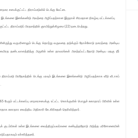
 மாநகர சபைக்குட்பட்ட திராய்மடுவில் டெங்கு வேட்டை
ம் இடங்களை இனங்கண்டு அவற்றை அழிப்பதற்கான இருநாள் சிரமதான நிகழ்வு மட்டக்களப்பு
ட்பட்ட திராய்மடுப் பிரதசத்தில் ஞாயிற்றுக்கிழமை (22) நடைபெற்றது.
ிலிருந்து வருபரினாலும் டெங்கு தொற்று வருவதை தடுக்கும் நோக்கோடு நகரத்தை அண்டிய
ுகையிரத தண்டவாளத்திற்கு அருகில் உள்ள தாவரங்கள் அகற்றப்பட்டதோடு அண்டிய மதகு நீர்
் திராய்மடு பிரதேசத்தில் டெங்கு பரவும் இடங்களை இனங்கண்டு அழிப்பதற்காக வீடு வீடாகப்
.
65 பேரும் மட்டக்களப்பு மாநகரசபைக்கு உட்பட்ட கொக்குவில் பொதுச் சுகாதாரப் பிரிவில் உள்ள
ள்ளதாக சுகாதார வைத்திய அதிகாரி கே.கிரிசுதன் தெரிவித்தார்.
்குக் குடம்பிகள் உள்ள இடங்களை வைத்திருப்பவர்களை கண்டித்ததோடு அடுத்த பரிசோனையின்
டுப்பதாகவும் எச்சரித்தனர்.