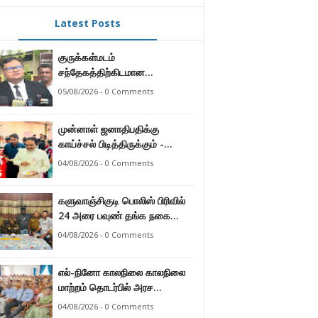
Latest Posts
குருக்கள்மடம்
சந்தேகத்திற்கிடமான
மனிதப்புதைகுழி தொடர்பான
05/08/2026 - 0 Comments
வழங்கு விசாரணை எதிர்வரும் 24
ஆம் திகதிக்கு
முன்னாள் ஜனாதிபதிக்கு
தவணையிடப்பட்டுள்ளது.
காய்ச்சல் பிடித்திருக்கும் -
பாராளுமன்ற உறுப்பினர் ஸ்ரீநேசன்
04/08/2026 - 0 Comments
களுவாஞ்சிகுடி பொலிஸ் பிரிவில்
24 அரை பவுண் தங்க நகை
களவு 24 மணித்தியலத்தில்
04/08/2026 - 0 Comments
பறிமுதல் செய்த பொலிசார்.
எல்-நினோ காலநிலை காலநிலை
மாற்றம் தொடர்பில் அரச
உத்தியோகஸ்த்தர்களுக்கு
04/08/2026 - 0 Comments
தெழிவுபடுத்தல்.