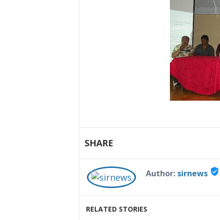
SHARE
verified_user
Author:
sirnews
RELATED STORIES