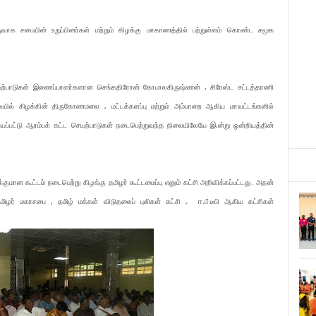
ுவாக சபையின் உறுப்பினர்கள் மற்றும் கிழக்கு மாகாணத்தில் பற்றுள்ளம் கொண்ட சமூக
 செயற்பாடுகள் இணைப்பாளர்களான செங்கதிரோன் கோபாலகிருஷ்ணன் , சிரேஸ்ட சட்டத்தரணி
ில் கிழக்கின் திருகோணமலை , மட்டக்களப்பு மற்றும் அம்பாறை ஆகிய மாவட்டங்களில்
ய்யப்பட்டு ஆரம்பக் கட்ட செயற்பாடுகள் நடைபெற்றுவந்த நிலையிலேயே இ,ன்று ஒன்றியத்தின்
குமான கூட்டம் நடைபெற்று கிழக்கு தமிழர் கூட்டமைப்பு எனும் கட்சி அறிவிக்கப்பட்டது. அதன்
 தமிழர் மகாசபை , தமிழ் மக்கள் விடுதலைப் புலிகள் கட்சி , ஈ.பீ.டீபி ஆகிய கட்சிகள்