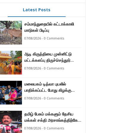
Latest Posts
சம்மாந்துறையில் கட்டாக்காலி
மாடுகள் பிடிப்பு
07/08/2026 - 0 Comments
ஆடி கிருத்தியை முன்னிட்டு
மட்டக்களப்பு திருச்செந்தூர்
முருகன் ஆலயத்தில் இடம்பெற்ற
07/08/2026 - 0 Comments
பால்குட பவனி 1008 சங்கா
ஆபிஷேக நிகழ்வு.
மலையகம் டித்வா புயலில்
பாதிக்கப்பட்ட போது கிழக்கு
மாகாண மக்கள் நீட்டிய
07/08/2026 - 0 Comments
நேசக்கரத்தை மலையக மக்கள்
ஒருபோதும் மறக்கமாட்டார்கள் :
தமிழ் பேசும் மக்களும் தேசிய
நுவரெலியா மாநகர சபை பிரதி
மக்கள் சக்தி அரசாங்கத்திற்கே
முதல்வர் எஸ். யோகராஜா
ஆணையளித்துள்ளனர் –
07/08/2026 - 0 Comments
கடற்றொழில் அமைச்சர்