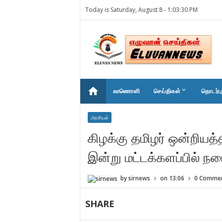
Today is Saturday, August 8 -
1:03:30 PM
home
keyboard_arrow_down
காணொளி
செய்திகள்
தொடர்பு
அரசியல்
கிழக்கு தமிழர் ஒன்றியத
இன்று மட்டக்களப்பில் நட
by
sirnews
on
13:06
0 Comme
SHARE