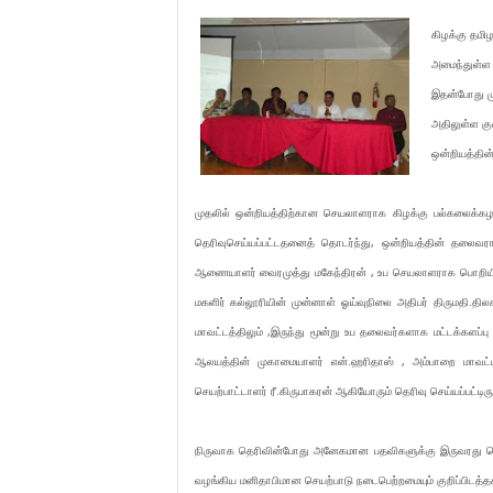
கிழக்கு தமிழ
அமைந்துள்ள
இதன்போது மு
அதிலுள்ள கு
ஒன்றியத்தின்
முதலில் ஒன்றியத்திற்கான செயலாளராக கிழக்கு பல்கலைக்கழக
தெரிவுசெய்யப்பட்டதனைத் தொடர்ந்து, ஒன்றியத்தின் தலைவ
ஆணையாளர் வைரமுத்து மகேந்திரன் , உப செயலாளராக பொறியிய
மகளிர் கல்லூரியின் முன்னாள் ஓய்வுநிலை அதிபர் திருமதி.த
மாவட்டத்திலும் ,இருந்து மூன்று உப தலைவர்களாக மட்டக்களப்பு 
ஆலயத்தின் முகாமையாளர் என்.ஹரிதாஸ் , அம்பாறை மாவட்டத
செயற்பாட்டாளர் ரீ.கிருபாகரன் ஆகியோரும் தெரிவு செய்யப்பட்டிரு
நிருவாக தெரிவின்போது அனேகமான பதவிகளுக்கு இருவரது பெய
வழங்கிய மனிதாபிமான செயற்பாடு நடைபெற்றமையும் குறிப்பிடத்தக