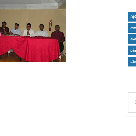
ஆர
கல
சின
பக்
விள