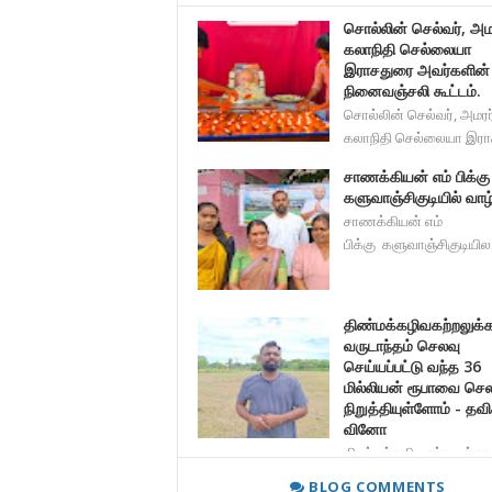
சொல்லின் செல்வர், அம
கலாநிதி செல்லையா
இராசதுரை அவர்களின்
நினைவஞ்சலி கூட்டம்.
சொல்லின் செல்வர், அமரர
கலாநிதி செல்லையா இர
சாணக்கியன் எம் பிக்கு
களுவாஞ்சிகுடியில் வாழ்
சாணக்கியன் எம்
பிக்கு களுவாஞ்சிகுடியில
திண்மக்கழிவகற்றலுக்
வருடாந்தம் செலவு
செய்யப்பட்டு வந்த 36
மில்லியன் ரூபாவை ச
நிறுத்தியுள்ளோம் - தவி
வினோ
திண்மக்கழிவகற்றலுக்க
வருடாந்தம் செலவு செய்யப்பட
BLOG COMMENTS