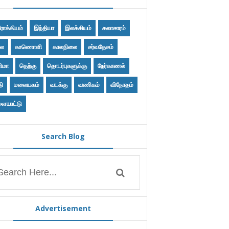
ோக்கியம்
இந்தியா
இலக்கியம்
கலாசாரம்
ை
காணொளி
காலநிலை
சர்வதேசம்
ிமா
தெற்கு
தொடர்புகளுக்கு
நேர்காணல்
தி
மலையகம்
வடக்கு
வணிகம்
விநோதம்
ையாட்டு
Search Blog
Advertisement