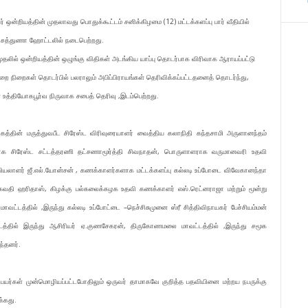
ர் ஒன்றியத்தின் முதலாவது பொதுக்கூட்டம் சனிக்கிழமை (12) மட்டக்களப்பு பார் வீதியில்
 சத்துணா ஹோட்டலில் நடைபெற்றது.
தலில் ஒன்றியத்தின் ஒழுங்கு விதிகள் அடங்கிய யாப்பு தொடர்பாக விரிவாக ஆராயப்பட்டு
றை நிறைகள் தொடர்பில் பலராலும் அபிப்பிராயங்கள் தெரிவிக்கப்பட்டதனைத் தொடர்ந்து,
 உத்தியோகபூர்வ நிருவாக சபைத் தெரிவு ,இடம்பெற்றது.
த்தின் மருத்துவபீட சிரேஸ்ட விரிவுரையாளர் வைத்திய கலாநிதி கந்தசாமி அருளானந்தம்
ராக சிரேஸ்ட சட்டத்தரணி தட்சணாமூர்த்தி சிவநாதன், பொருளாளராக வருமானவரி உதவி
லாளர் ஜீ.எல்.யோன்சன் , கணக்காளர்களாக மட்டக்களப்பு கல்லடி உப்போடை விவேகானந்தா
ிலகவதி ஹரிதாஸ், கிழக்கு பல்கலைக்கழக உதவி கணக்காளர் எஸ்.ரெட்னராஜா மற்றும் மூன்று
மாவட்டத்தில் ,இருந்து கல்லடி உப்போட்டை –நெச்சிசுமுனை ஸ்ரீ சித்திவிநாயகர் பேச்சியம்மன்
்தில் இருந்து ஆசிரியர் ஏ.குணசேகரன், திருகோணமலை மாவட்டத்தில் ,இருந்து சமூக
ந்தனர்.
ர்கள் முன்மொழியப்பட்டபோதிலும் ஒருவர் தாமாகவே குறித்த பதவியினை மற்றய நபருக்கு
்கது.