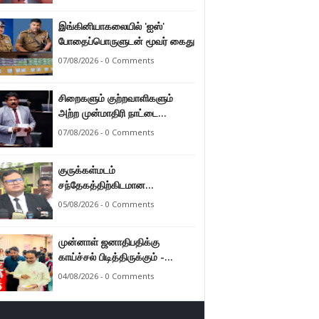
இராமலிங்கம் சந்திரசேகர்
இங்கினியாகலையில் 'ஐஸ்'
போதைப்பொருளுடன் மூவர் கைது
07/08/2026 - 0 Comments
சிறைகளும் குற்றவாளிகளும்
அற்ற முன்மாதிரி நாட்டை
உருவாக்குவதே அரசாங்கத்தின்
07/08/2026 - 0 Comments
இலக்கு – அமைச்சர்
இராமலிங்கம் சந்திரசேகர்
குருக்கள்மடம்
சந்தேகத்திற்கிடமான
மனிதப்புதைகுழி தொடர்பான
05/08/2026 - 0 Comments
வழங்கு விசாரணை எதிர்வரும் 24
ஆம் திகதிக்கு
முன்னாள் ஜனாதிபதிக்கு
தவணையிடப்பட்டுள்ளது.
காய்ச்சல் பிடித்திருக்கும் -
பாராளுமன்ற உறுப்பினர் ஸ்ரீநேசன்
04/08/2026 - 0 Comments