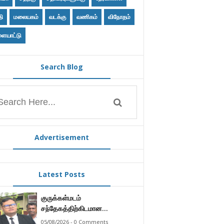
தி
மலையகம்
வடக்கு
வணிகம்
விநோதம்
ையாட்டு
Search Blog
Advertisement
Latest Posts
குருக்கள்மடம்
சந்தேகத்திற்கிடமான
மனிதப்புதைகுழி தொடர்பான
05/08/2026 - 0 Comments