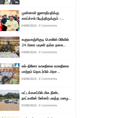
வழங்கு விசாரணை எதிர்வரும் 24
ஆம் திகதிக்கு
முன்னாள் ஜனாதிபதிக்கு
தவணையிடப்பட்டுள்ளது.
காய்ச்சல் பிடித்திருக்கும் -
பாராளுமன்ற உறுப்பினர் ஸ்ரீநேசன்
04/08/2026 - 0 Comments
களுவாஞ்சிகுடி பொலிஸ் பிரிவில்
24 அரை பவுண் தங்க நகை
களவு 24 மணித்தியலத்தில்
04/08/2026 - 0 Comments
பறிமுதல் செய்த பொலிசார்.
எல்-நினோ காலநிலை காலநிலை
மாற்றம் தொடர்பில் அரச
உத்தியோகஸ்த்தர்களுக்கு
04/08/2026 - 0 Comments
தெழிவுபடுத்தல்.
மட்டக்களப்பில் மிக நீண்ட
நாட்களின் பின்னர் பலத்த மழை
47.8 மில்லி மீற்றர் மழை வீழ்ச்சி
03/08/2026 - 0 Comments
பதிவு.