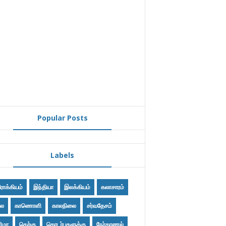
Popular Posts
Labels
ோக்கியம்
இந்தியா
இலக்கியம்
கலாசாரம்
ை
காணொளி
காலநிலை
சர்வதேசம்
ிமா
தெற்கு
தொடர்புகளுக்கு
நேர்காணல்