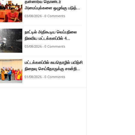
தன்னார்வ தொண்டர்
அமைப்புக்களை ஒழுங்கு படுத்த
வேண்டும் என்ற அடிப்படையில்
03/08/2026 - 0 Comments
அரசாங்கம் கொண்டுவரவுள்ள
சட்டம் - சட்டத்தரணி ஐங்கரன்.
நாட்டில் அதிகூடிய வெப்பநிலை
நிலவிய மட்டக்களப்பில் 4
மாதங்களுக்குப் பின்னர் பலத்த
03/08/2026 - 0 Comments
மழை. அனல் வெப்பக் காலநிலை
தணிந்தது.
மட்டக்களப்பில் சுயதொழில் பயிற்சி
நிறைவு செய்தோருக்கு சான்றிதழ்
வழங்கி வைப்பு.
01/08/2026 - 0 Comments