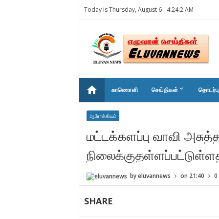
Today is Thursday, August 6 -
4:24:2 AM
home
keyboard_arrow_down
காணொளி
செய்திகள்
தொடர்பு
ஆரோக்கியம்
மட்டக்களப்பு வாவி அசுத்
நிலைக்குதள்ளப்பட்டுள
by
eluvannews
on
21:40
0
SHARE