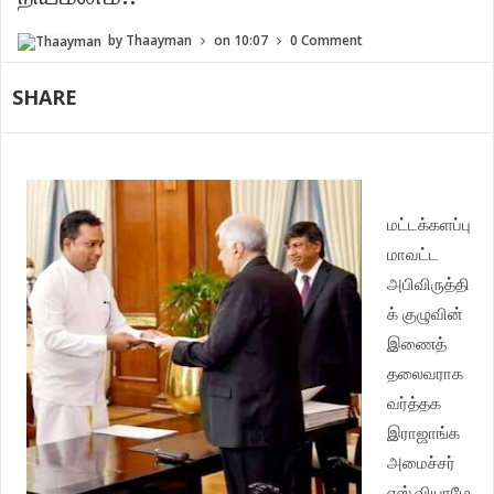
by
Thaayman
on
10:07
0 Comment
SHARE
மட்டக்களப்பு
மாவட்ட
அபிவிருத்தி
க் குழுவின்
இணைத்
தலைவராக
வர்த்தக
இராஜாங்க
அமைச்சர்
எஸ்.வியாழே