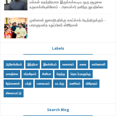
மக்கள் சுதந்திரமாக இருக்கக்கூடிய ஒரு சூழலை
உருவாக்கியுள்ளோம் - அமைச்சர் நளிந்த ஜயதிஸ்ஸ
முன்னாள் ஜனாதிபதிக்கு காய்ச்சல் பிடித்திருக்கும் -
பாராளுமன்ற உறுப்பினர் ஸ்ரீநேசன்
Labels
ஆரோக்கியம்
இந்தியா
இலக்கியம்
கலாசாரம்
கலை
காணொளி
காலநிலை
சர்வதேசம்
சினிமா
தெற்கு
தொடர்புகளுக்கு
நேர்காணல்
பக்தி
மலையகம்
வடக்கு
வணிகம்
விநோதம்
விளையாட்டு
Search Blog