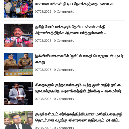
மாகாண மக்கள் நீட்டிய நேசக்கரத்தை மலையக
மக்கள் ஒருபோதும் மறக்கமாட்டார்கள் : நுவரெலியா
07/08/2026 - 0 Comments
மாநகர சபை பிரதி முதல்வர் எஸ். யோகராஜா
தமிழ் பேசும் மக்களும் தேசிய மக்கள் சக்தி
அரசாங்கத்திற்கே ஆணையளித்துள்ளனர் –
கடற்றொழில் அமைச்சர் இராமலிங்கம் சந்திரசேகர்
07/08/2026 - 0 Comments
இங்கினியாகலையில் 'ஐஸ்' போதைப்பொருளுடன் மூவர்
கைது
07/08/2026 - 0 Comments
சிறைகளும் குற்றவாளிகளும் அற்ற முன்மாதிரி நாட்டை
உருவாக்குவதே அரசாங்கத்தின் இலக்கு – அமைச்சர்
இராமலிங்கம் சந்திரசேகர்
07/08/2026 - 0 Comments
குருக்கள்மடம் சந்தேகத்திற்கிடமான மனிதப்புதைகுழி
தொடர்பான வழங்கு விசாரணை எதிர்வரும் 24 ஆம்
திகதிக்கு தவணையிடப்பட்டுள்ளது.
05/08/2026 - 0 Comments