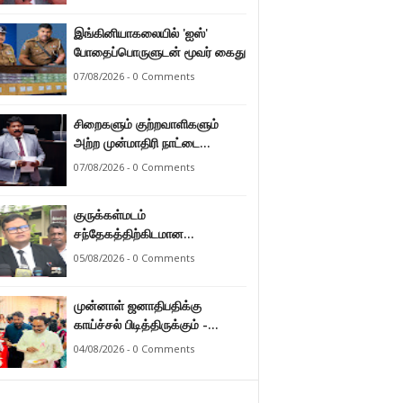
இராமலிங்கம் சந்திரசேகர்
இங்கினியாகலையில் 'ஐஸ்'
போதைப்பொருளுடன் மூவர் கைது
07/08/2026 - 0 Comments
சிறைகளும் குற்றவாளிகளும்
அற்ற முன்மாதிரி நாட்டை
உருவாக்குவதே அரசாங்கத்தின்
07/08/2026 - 0 Comments
இலக்கு – அமைச்சர்
இராமலிங்கம் சந்திரசேகர்
குருக்கள்மடம்
சந்தேகத்திற்கிடமான
மனிதப்புதைகுழி தொடர்பான
05/08/2026 - 0 Comments
வழங்கு விசாரணை எதிர்வரும் 24
ஆம் திகதிக்கு
முன்னாள் ஜனாதிபதிக்கு
தவணையிடப்பட்டுள்ளது.
காய்ச்சல் பிடித்திருக்கும் -
பாராளுமன்ற உறுப்பினர் ஸ்ரீநேசன்
04/08/2026 - 0 Comments