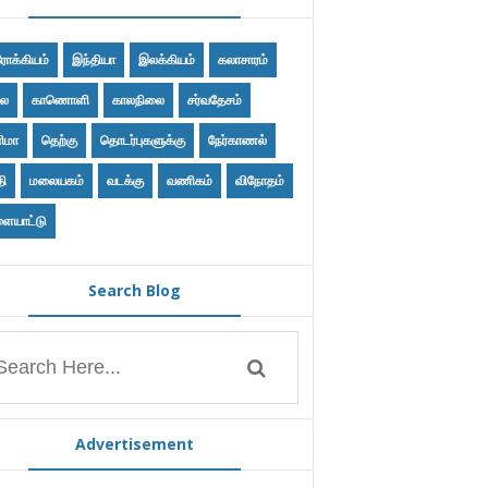
ோக்கியம்
இந்தியா
இலக்கியம்
கலாசாரம்
ை
காணொளி
காலநிலை
சர்வதேசம்
ிமா
தெற்கு
தொடர்புகளுக்கு
நேர்காணல்
தி
மலையகம்
வடக்கு
வணிகம்
விநோதம்
ையாட்டு
Search Blog
Advertisement