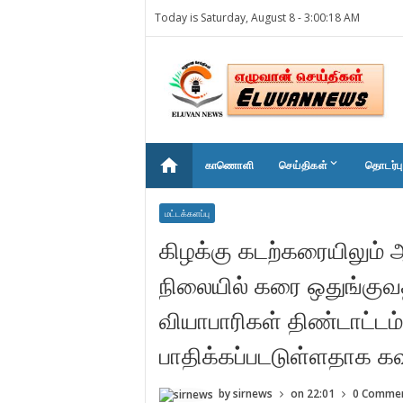
Today is Saturday, August 8 -
3:00:18 AM
home
keyboard_arrow_down
காணொளி
செய்திகள்
தொடர்பு
மட்டக்களப்பு
கிழக்கு கடற்கரையிலும்
நிலையில் கரை ஒதுங்குவத
வியாபாரிகள் திண்டாட்டம்
பாதிக்கப்படடுள்ளதாக 
by
sirnews
on
22:01
0 Comme