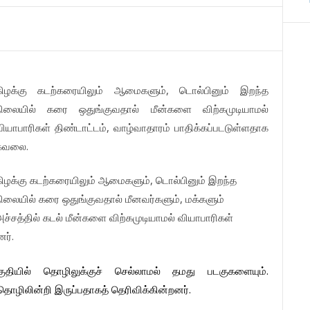
,
ிழக்கு
கடற்கரையிலும்
ஆமைகளும்
டொல்பினும்
இறந்த
ிலையில்
கரை
ஒதுங்குவதால்
மீன்களை
விற்கமுடியாமல்
,
ியாபாரிகள்
திண்டாட்டம்
வாழ்வாதாரம்
பாதிக்கப்படடுள்ளதாக
.
கவலை
,
ிழக்கு
கடற்கரையிலும்
ஆமைகளும்
டொல்பினும்
இறந்த
,
ிலையில்
கரை
ஒதுங்குவதால்
மீனவர்களும்
மக்களும்
ச்சத்தில்
கடல்
மீன்களை
விற்கமுடியாமல்
வியாபாரிகள்
.
னர்
.
ுதியில்
தொழிலுக்குச்
செல்லாமல்
தமது
படகுகளையும்
.
தொழிலின்றி
இருப்பதாகத்
தெரிவிக்கின்றனர்