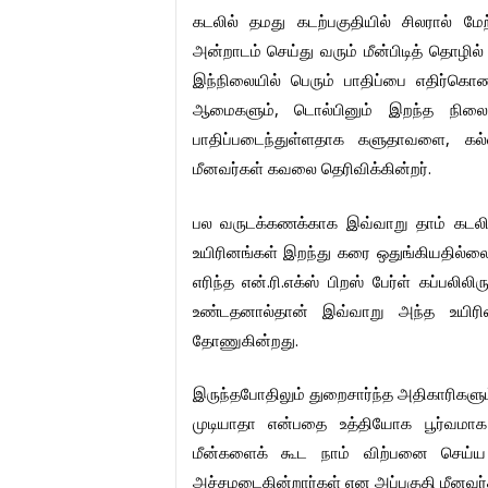
கடலில்
தமது
கடற்பகுதியில்
சிலரால்
மேற
அன்றாடம்
செய்து
வரும்
மீன்பிடித்
தொழில்
இந்நிலையில்
பெரும்
பாதிப்பை
எதிர்கொண
,
ஆமைகளும்
டொல்பினும்
இறந்த
நிலை
,
பாதிப்படைந்துள்ளதாக
களுதாவளை
கல
.
மீனவர்கள்
கவலை
தெரிவிக்கின்றர்
பல
வருடக்கணக்காக
இவ்வாறு
தாம்
கடலி
உயிரினங்கள்
இறந்து
கரை
ஒதுங்கியதில்ல
.
.
எரிந்த
என்
ரி
எக்ஸ்
பிறஸ்
பேர்ள்
கப்பலிலிரு
உண்டதனால்தான்
இவ்வாறு
அந்த
உயிர
.
தோணுகின்றது
இருந்தபோதிலும்
துறைசார்ந்த
அதிகாரிகளும
முடியாதா
என்பதை
உத்தியோக
பூர்வமாக
மீன்களைக்
கூட
நாம்
விற்பனை
செய்ய
அச்சமடைகின்றார்கள்
என
அப்பகுதி
மீனவர்