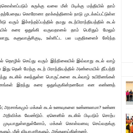
்கொள்ளப்படும்
சுருக்கு
வலை
மீன்
பிடிக்கு
மத்தியில்
தாம்
தற்பேதைய
கொரோனா
தாக்கத்தினால்
நாடு
முடக்கப்பட்டுள்ள
்டு
வரும்
இச்சந்தர்ப்பத்தில்
தமது
கடற்பிராந்தியத்தில்
கடல்
யில்
கரை
ஒதுங்கி
வருவதானல்
தாம்
பெரிதும்
மேலும்
,
,
்லாறு
களுவாஞ்சிகுடி
உள்ளிட்ட
பல
பகுதிகளைச்
சேர்ந்த
ல்
தொழில்
செய்து
வரும்
இந்நிலையில்
இவ்வாறு
கடல்
வாழ்
ை
இது
தென்
மேற்கு
கடற்
பிராந்தியத்தில்
அண்மையில்
தீப்பற்றி
ந்து
கடலில்
கலந்துள்ள
பொருட்களை
கடல்வாழ்
உயிரினங்கள்
ினங்கள்
இறந்து
கரை
ஒதுங்குகின்றனவோ
என
எண்ணத்
;
?
்
அரசாங்கமும்
மக்கள்
கடல்
உணவுகளை
உண்ணலாமா
உண்ண
.
அறிவிக்க
வேண்டும்
ஏனெனில்
கடலில்
பிடிபடும்
சொற்ப
,
முடியாதுள்ளதுள்ளோம்
மக்கள்
கொள்வனவு
செய்வதங்கு
,
,
.
களும்
மீன்
வியாபாரிகளும்
அங்கலாய்கின்றனர்