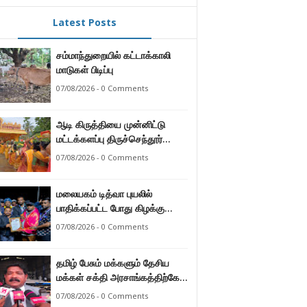
Latest Posts
சம்மாந்துறையில் கட்டாக்காலி
மாடுகள் பிடிப்பு
07/08/2026 - 0 Comments
ஆடி கிருத்தியை முன்னிட்டு
மட்டக்களப்பு திருச்செந்தூர்
முருகன் ஆலயத்தில் இடம்பெற்ற
07/08/2026 - 0 Comments
பால்குட பவனி 1008 சங்கா
ஆபிஷேக நிகழ்வு.
மலையகம் டித்வா புயலில்
பாதிக்கப்பட்ட போது கிழக்கு
மாகாண மக்கள் நீட்டிய
07/08/2026 - 0 Comments
நேசக்கரத்தை மலையக மக்கள்
ஒருபோதும் மறக்கமாட்டார்கள் :
தமிழ் பேசும் மக்களும் தேசிய
நுவரெலியா மாநகர சபை பிரதி
மக்கள் சக்தி அரசாங்கத்திற்கே
முதல்வர் எஸ். யோகராஜா
ஆணையளித்துள்ளனர் –
07/08/2026 - 0 Comments
கடற்றொழில் அமைச்சர்