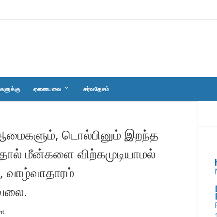
keyboard_arrow_down
களுக்கு
ஏனையவை
சர்வதேசம்
 ஆமைகளும், டொல்பினும் இறந்த
ால் மீன்களை விற்கமுடியாமல்
, வாழ்வாதாரம்
கவலை.
nt