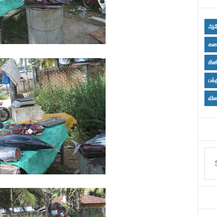
ஆர
கல
சின
பக்
விள