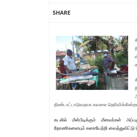
SHARE
க
ந
வ
க
ந
அ
திண்டாட்டாடுவதாக
கவலை
தெரிவிக்கின்ற
கடலில்
மீன்பிடிக்கும்
மீனவர்கள்
அப்பக
தோணிகளையும்
கரையேற்றி
வைத்துவிட்டு