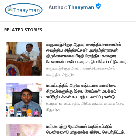
verified_user
Author:
Thaayman
RELATED STORIES
களுவாஞ்சிகுடி ஆதார வைத்தியசாலையின்
வைத்திய அத்திசட்சகர் புவநேந்திரநாதன்
திருகோணமலை பிரதி பிராந்திய சுகாதார
சேவைகள் பணிப்பாளராக நியமிக்கப்பட்டுள்ளார்.
களுவாஞ்சிகுடி ஆதார வைத்தியசாலையின்
வைத்திய அத்திச
மாவட்டத்தில் அதிக உஷ்டமான காலநிலை
சிறுவர்களுக்கு இதய நோய்கள் மயக்கம்
உயிரிழப்புக்கள் கூட ஏற்பட வாய்ப்பு உண்டு.
(வரதன்)மாவட்டத்தில் அதிக உஷ்டமான காலநிலை
சிறுவர்க
மார்பக புற்று நோயினால் பாதிக்கப்படும்
பெண்களைப் பாதுகாக்க விசேட செயற்றிட்டம்.