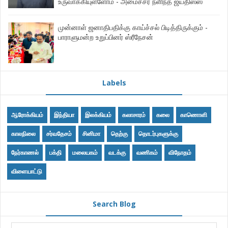
உருவாக்கியுள்ளோம் - அமைச்சர் நளிந்த ஜயதிஸ்ஸ
முன்னாள் ஜனாதிபதிக்கு காய்ச்சல் பிடித்திருக்கும் -
பாராளுமன்ற உறுப்பினர் ஸ்ரீநேசன்
Labels
ஆரோக்கியம்
இந்தியா
இலக்கியம்
கலாசாரம்
கலை
காணொளி
காலநிலை
சர்வதேசம்
சினிமா
தெற்கு
தொடர்புகளுக்கு
நேர்காணல்
பக்தி
மலையகம்
வடக்கு
வணிகம்
விநோதம்
விளையாட்டு
Search Blog