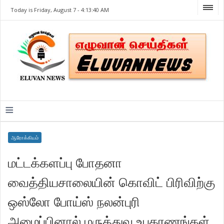
Today is Friday, August 7 -
4:13:40 AM
≡
ஆரோக்கியம்
மட்டக்களப்பு போதனா
வைத்தியசாலையின் கொவிட் பிரிவிற்கு
ஒஸ்லோ போய்ஸ் நலன்புரி
அமைப்பினால் மருத்துவ உபகரணங்கள்