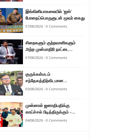
இராமலிங்கம் சந்திரசேகர்
இங்கினியாகலையில் 'ஐஸ்'
போதைப்பொருளுடன் மூவர் கைது
07/08/2026 - 0 Comments
சிறைகளும் குற்றவாளிகளும்
அற்ற முன்மாதிரி நாட்டை
உருவாக்குவதே அரசாங்கத்தின்
07/08/2026 - 0 Comments
இலக்கு – அமைச்சர்
இராமலிங்கம் சந்திரசேகர்
குருக்கள்மடம்
சந்தேகத்திற்கிடமான
மனிதப்புதைகுழி தொடர்பான
05/08/2026 - 0 Comments
வழங்கு விசாரணை எதிர்வரும் 24
ஆம் திகதிக்கு
முன்னாள் ஜனாதிபதிக்கு
தவணையிடப்பட்டுள்ளது.
காய்ச்சல் பிடித்திருக்கும் -
பாராளுமன்ற உறுப்பினர் ஸ்ரீநேசன்
04/08/2026 - 0 Comments