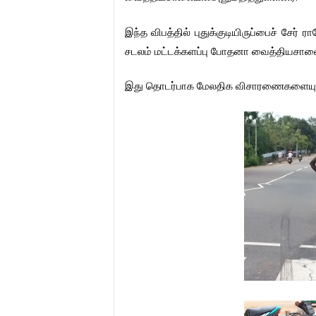
இந்த
விபத்தில்
புதுக்குடியிருப்பைச்
சேர்
ரா
சடலம்
மட்டக்களப்பு
போதனா
வைத்தியசாலை
இது
தொடர்பாக
மேலதிக
விசாரணைகளையு