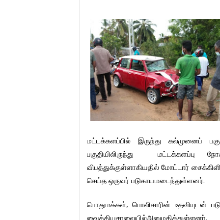
மட்டக்களப்பில்
இருந்து
கல்முனைப்
பகு
பகுதியிலிருந்து
மட்டக்களப்பு
நோக
விபத்துக்குள்ளாகியதில்
மோட்டார்
சைக்கிளி
.
செய்த
ஒருவர்
படுகாயமடைந்துள்ளனர்
,
பொதுமக்கள்
பொலிசாரின்
உதவியுடன்
பட
.
வைத்தியசாலையில்அனுமதித்துள்ளனர்