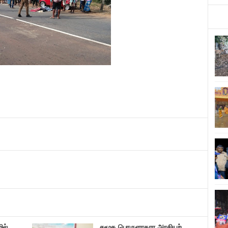
ில்
சமூக பொருளாதார அரசியற்