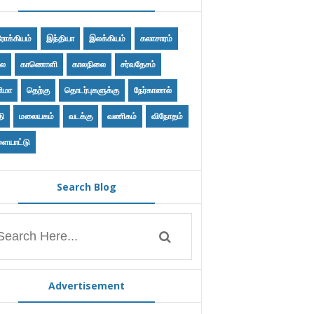
ோக்கியம்
இந்தியா
இலக்கியம்
கலாசாரம்
ை
காணொளி
காலநிலை
சர்வதேசம்
ிமா
தெற்கு
தொடர்புகளுக்கு
நேர்காணல்
தி
மலையகம்
வடக்கு
வணிகம்
விநோதம்
ையாட்டு
Search Blog
Advertisement