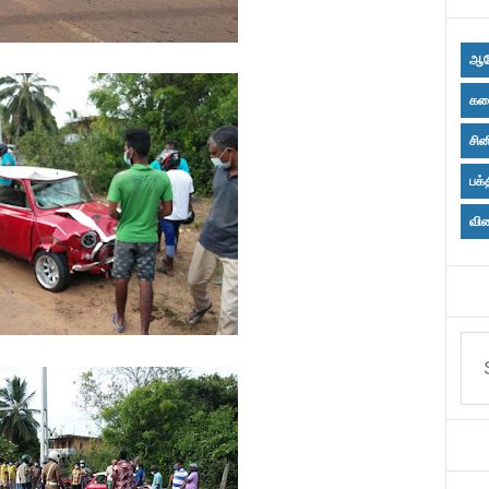
ஆர
கல
சின
பக்
விள