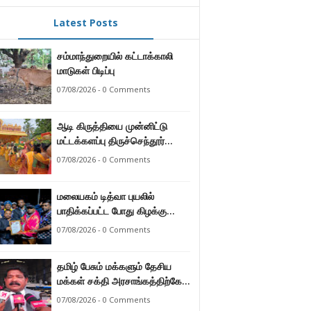
Latest Posts
சம்மாந்துறையில் கட்டாக்காலி
மாடுகள் பிடிப்பு
07/08/2026 - 0 Comments
ஆடி கிருத்தியை முன்னிட்டு
மட்டக்களப்பு திருச்செந்தூர்
முருகன் ஆலயத்தில் இடம்பெற்ற
07/08/2026 - 0 Comments
பால்குட பவனி 1008 சங்கா
ஆபிஷேக நிகழ்வு.
மலையகம் டித்வா புயலில்
பாதிக்கப்பட்ட போது கிழக்கு
மாகாண மக்கள் நீட்டிய
07/08/2026 - 0 Comments
நேசக்கரத்தை மலையக மக்கள்
ஒருபோதும் மறக்கமாட்டார்கள் :
தமிழ் பேசும் மக்களும் தேசிய
நுவரெலியா மாநகர சபை பிரதி
மக்கள் சக்தி அரசாங்கத்திற்கே
முதல்வர் எஸ். யோகராஜா
ஆணையளித்துள்ளனர் –
07/08/2026 - 0 Comments
கடற்றொழில் அமைச்சர்