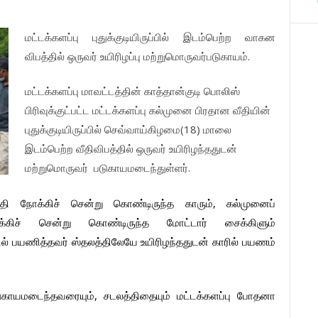
மட்டக்களப்பு
புதுக்குடியிருப்பில்
இடம்பெற்ற
வாகன
.
விபத்தில்
ஒருவர்
உயிரிழப்பு
மற்றுமொருவர்படுகாயம்
மட்டக்களப்பு
மாவட்டத்தின்
காத்தான்குடி
பொலிஸ்
பிரிவுக்குட்பட்ட
மட்டக்களப்பு
கல்முனை
பிரதான
வீதியின்
(18)
புதுக்குடியிருப்பில்
செவ்வாய்கிழமை
மாலை
இடம்பெற்ற
வீதிவிபத்தில்
ஒருவர்
உயிரிழந்ததுடன்
.
மற்றுமொருவர்
படுகாயமடைந்துள்ளர்
,
தி
நோக்கிச்
சென்று
கொண்டிருந்த
காரும்
கல்முனைப்
்கிச்
சென்று
கொண்டிருந்த
மோட்டார்
சைக்கிளும்
ல்
பயணித்தவர்
ஸ்தலத்திலேயே
உயிரிழந்ததுடன்
காரில்
பயணம்
,
ுகாயமடைந்தவரையும்
சடலத்திதையும்
மட்டக்களப்பு
போதனா