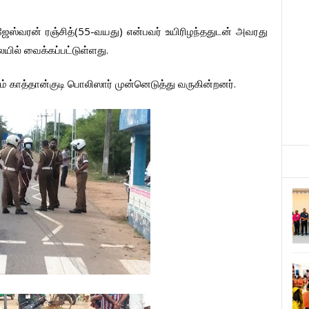
(55-
)
ஜேஸ்வரன்
ரஞ்சித்
வயது
என்பவர்
உயிரிழந்ததுடன்
அவரது
.
யில்
வைக்கப்பட்டுள்ளது
.
ம்
காத்தான்குடி
பொலிஸார்
முன்னெடுத்து
வருகின்றனர்