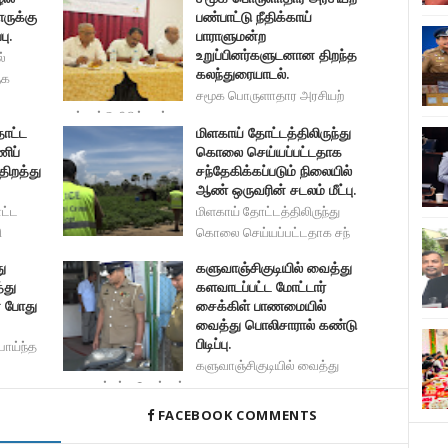
ருக்கு
பண்பாட்டு நீதிக்காய்
பு.
பாராளுமன்ற
உறுப்பினர்களுடனான திறந்த
்
கலந்துரையாடல்.
ுக
சமூக பொருளாதார அரசியற்
பண்பாட்டு நீதிக்காய் பாராள
தோட்ட
மிளகாய் தோட்டத்திலிருந்து
ணிப்
கொலை செய்யப்பட்டதாக
திறத்து
சந்தேகிக்கப்படும் நிலையில்
ஆண் ஒருவரின் சடலம் மீட்பு.
ட்ட
மிளகாய் தோட்டத்திலிருந்து
ி
கொலை செய்யப்பட்டதாக சந்
ு
களுவாஞ்சிகுடியில் வைத்து
்து
களவாடப்பட்ட மோட்டார்
் போது
சைக்கிள் பாணமையில்
வைத்து பொலிசாரால் கண்டு
பிடிப்பு.
பாய்ந்த
களுவாஞ்சிகுடியில் வைத்து
களவாடப்பட்ட மோட்டார் சைக
FACEBOOK COMMENTS