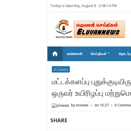
Today is Saturday, August 8 -
5:08:14 PM
home
keyboard_arrow_down
காணொளி
செய்திகள்
தொடர்பு
மட்டக்களப்பு
மட்டக்களப்பு புதுக்குடியி
ஒருவர் உயிரிழப்பு மற்றும
by
sirnews
on
15:27
0 Comme
SHARE