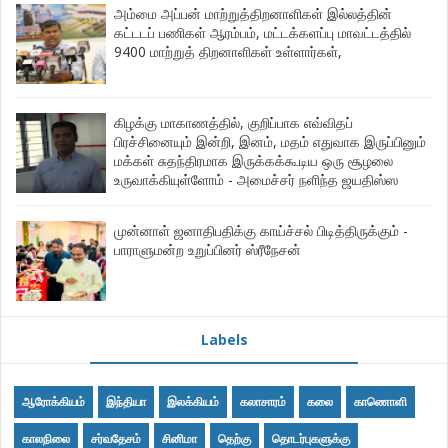
அம்மை அப்பன் மாற்றுத்திறனாளிகள் இல்லத்தின்
கட்டடப் பணிகள் ஆரம்பம், மட்டக்களப்பு மாவட்டத்தில்
9400 மாற்றுத் திறனாளிகள் உள்ளார்கள்,
கிழக்கு மாகாணத்தில், குறிப்பாக எவ்விதப்
பிரச்சினையும் இன்றி, இனம், மதம் எதுவாக இருப்பினும்
மக்கள் சுதந்திரமாக இருக்கக்கூடிய ஒரு சூழலை
உருவாக்கியுள்ளோம் - அமைச்சர் நளிந்த ஜயதிஸ்ஸ
முன்னாள் ஜனாதிபதிக்கு காய்ச்சல் பிடித்திருக்கும் -
பாராளுமன்ற உறுப்பினர் ஸ்ரீநேசன்
Labels
ஆரோக்கியம்
இந்தியா
இலக்கியம்
கலாசாரம்
கலை
காணொளி
காலநிலை
சர்வதேசம்
சினிமா
தெற்கு
தொடர்புகளுக்கு