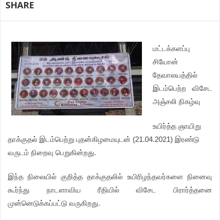
SHARE
மட்டக்களப்பு
சியோன்
தேவாலயத்தில்
இடம்பெற்ற விசேட
அஞ்சலி
நிகழ்வு
உயிர்த்த
ஞாயிறு
தாக்குதல்
இடம்பெற்று
புதன்கிழமையுடன் (21.04.2021)
இரண்டு
வருடம்
நிறைவு
பெறுகின்றது
.
இந்த
நிலையில்
குறித்த
தாக்குதலில்
உயிரிழந்தவர்களை
நினைவு
கூர்ந்து
நாடளாவிய
ரீதியில்
விசேட
பிரார்த்தனை
முன்னெடுக்கப்பட்டு
வருகிறது
.