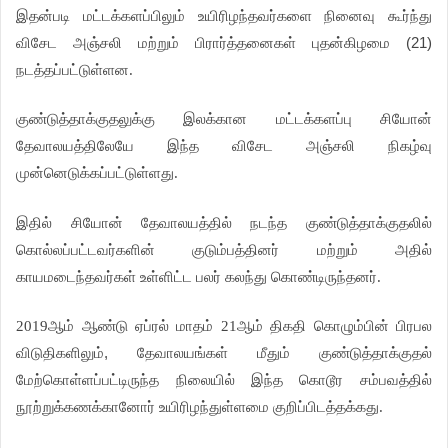
இதன்படி
மட்டக்களப்பிலும்
உயிரிழந்தவர்களை
நினைவு
கூர்ந்து
விசேட
அஞ்சலி
மற்றும்
பிரார்த்தனைகள்
புதன்கிழமை (21)
நடத்தப்பட்டுள்ளன
.
குண்டுத்தாக்குதலுக்கு
இலக்கான
மட்டக்களப்பு
சியோன்
தேவாலயத்திலேயே
இந்த
விசேட
அஞ்சலி
நிகழ்வு
முன்னெடுக்கப்பட்டுள்ளது
.
இதில்
சியோன்
தேவாலயத்தில்
நடந்த
குண்டுத்தாக்குதலில்
கொல்லப்பட்டவர்களின்
குடும்பத்தினர்
மற்றும்
அதில்
காயமடைந்தவர்கள்
உள்ளிட்ட
பலர்
கலந்து
கொண்டிருந்தனர்
.
ஆம்
ஆண்டு
ஏப்ரல்
மாதம்
ஆம்
திகதி
கொழும்பின்
பிரபல
2019
21
விடுதிகளிலும்,
தேவாலயங்கள்
மீதும்
குண்டுத்தாக்குதல்
மேற்கொள்ளப்பட்டிருந்த
நிலையில்
இந்த
கொடூர
சம்பவத்தில்
நூற்றுக்கணக்கானோர்
உயிரிழந்துள்ளமை
குறிப்பிடத்தக்கது
.