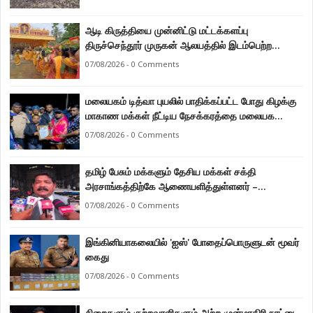
ஆடி கிருத்தியை முன்னிட்டு மட்டக்களப்பு
திருச்செந்தூர் முருகன் ஆலயத்தில் இடம்பெற்ற
பால்குட பவனி 1008 சங்கா ஆபிஷேக நிகழ்வு.
07/08/2026 - 0 Comments
மலையகம் டித்வா புயலில் பாதிக்கப்பட்ட போது கிழக்கு
மாகாண மக்கள் நீட்டிய நேசக்கரத்தை மலையக
மக்கள் ஒருபோதும் மறக்கமாட்டார்கள் : நுவரெலியா
07/08/2026 - 0 Comments
மாநகர சபை பிரதி முதல்வர் எஸ். யோகராஜா
தமிழ் பேசும் மக்களும் தேசிய மக்கள் சக்தி
அரசாங்கத்திற்கே ஆணையளித்துள்ளனர் –
கடற்றொழில் அமைச்சர் இராமலிங்கம் சந்திரசேகர்
07/08/2026 - 0 Comments
இங்கினியாகலையில் 'ஐஸ்' போதைப்பொருளுடன் மூவர்
கைது
07/08/2026 - 0 Comments
சிறைகளும் குற்றவாளிகளும் அற்ற முன்மாதிரி நாட்டை