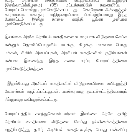
தமிழ்
அரசியல்
கைதிகளின்
விடுதலையை
வலியுறுத்தி
(
செவ்வாய்க்கிழமை
) (05)
மட்டக்களப்பில்
கவனயீர்ப்பு
போராட்டமொன்று
முன்னெடுக்கப்பட்டது
.
கொரோனா
அச்சுறுத்தல்
காரணமாக
சுகாதார
வழிமுறையினை
பின்பற்றியவாறு
இந்த
போராட்டம்
இன்று
காலை
காந்தி
பூங்கா
முன்பாக
முன்னெடுக்கப்பட்டது
.
இலங்கை
அரசே
அரசியல்
கைதிகளை
உடனடியாக
விடுதலை
செய்க
,
என்னும்
தொனிப்பொருளில்
வடக்கு
கிழக்கு
மாகாண
பொது
,
,
மக்கள்
சிவில்
அமைப்புகள்
அரசியல்
கைதிகளின்
குடும்பங்கள்
என்பன
இணைந்து
இந்த
கவன
ஈர்ப்பு
போராட்டத்தினை
.
முன்னெடுத்திருந்தன
இதன்போது
அரசியல்
கைதிகளின்
விடுதலையினை
வலியுறுத்தி
,
கோசங்கள்
எழுப்பப்பட்டதுடன்
பயங்கரவாத
தடைச்சட்டத்தினையும்
.
நீக்குமாறு
வலியுறுத்தப்பட்டது
போராட்டத்தில்
கலந்துகொண்டவர்கள்
இலங்கை
அரசே
தமிழ்
அரசியல்
கைதிகளை
விடுதலை
செய்து
நல்லிணக்கத்தினை
,
உறுதிப்படுத்து
தமிழ்
அரசியல்
கைதிகளுக்கு
பொது
மன்னிப்பு