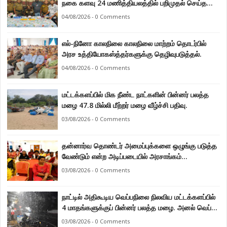
நகை களவு 24 மணித்தியலத்தில் பறிமுதல் செய்த
பொலிசார்.
04/08/2026 - 0 Comments
எல்-நினோ காலநிலை காலநிலை மாற்றம் தொடர்பில்
அரச உத்தியோகஸ்த்தர்களுக்கு தெழிவுபடுத்தல்.
04/08/2026 - 0 Comments
மட்டக்களப்பில் மிக நீண்ட நாட்களின் பின்னர் பலத்த
மழை 47.8 மில்லி மீற்றர் மழை வீழ்ச்சி பதிவு.
03/08/2026 - 0 Comments
தன்னார்வ தொண்டர் அமைப்புக்களை ஒழுங்கு படுத்த
வேண்டும் என்ற அடிப்படையில் அரசாங்கம்
கொண்டுவரவுள்ள சட்டம் - சட்டத்தரணி ஐங்கரன்.
03/08/2026 - 0 Comments
நாட்டில் அதிகூடிய வெப்பநிலை நிலவிய மட்டக்களப்பில்
4 மாதங்களுக்குப் பின்னர் பலத்த மழை. அனல் வெப்பக்
காலநிலை தணிந்தது.
03/08/2026 - 0 Comments