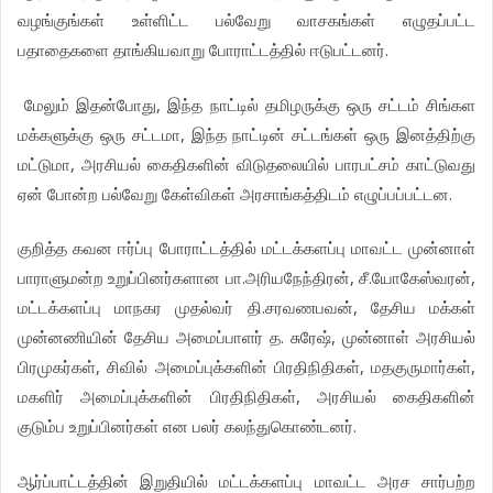
வழங்குங்கள்
உள்ளிட்ட
பல்வேறு
வாசகங்கள்
எழுதப்பட்ட
.
பதாதைகளை
தாங்கியவாறு
போராட்டத்தில்
ஈடுபட்டனர்
,
மேலும்
இதன்போது
இந்த
நாட்டில்
தமிழருக்கு
ஒரு
சட்டம்
சிங்கள
,
மக்களுக்கு
ஒரு
சட்டமா
இந்த
நாட்டின்
சட்டங்கள்
ஒரு
இனத்திற்கு
,
மட்டுமா
அரசியல்
கைதிகளின்
விடுதலையில்
பாரபட்சம்
காட்டுவது
.
ஏன்
போன்ற
பல்வேறு
கேள்விகள்
அரசாங்கத்திடம்
எழுப்பப்பட்டன
குறித்த
கவன
ஈர்ப்பு
போராட்டத்தில்
மட்டக்களப்பு
மாவட்ட
முன்னாள்
.
,
.
,
பாராளுமன்ற
உறுப்பினர்களான
பா
அரியநேந்திரன்
சீ
யோகேஸ்வரன்
.
,
மட்டக்களப்பு
மாநகர
முதல்வர்
தி
சரவணபவன்
தேசிய
மக்கள்
.
,
முன்னணியின்
தேசிய
அமைப்பாளர்
த
சுரேஷ்
முன்னாள்
அரசியல்
,
,
,
பிரமுகர்கள்
சிவில்
அமைப்புக்களின்
பிரதிநிதிகள்
மதகுருமார்கள்
,
மகளிர்
அமைப்புக்களின்
பிரதிநிதிகள்
அரசியல்
கைதிகளின்
.
குடும்ப
உறுப்பினர்கள்
என
பலர்
கலந்துகொண்டனர்
ஆர்ப்பாட்டத்தின்
இறுதியில்
மட்டக்களப்பு
மாவட்ட
அரச
சார்பற்ற