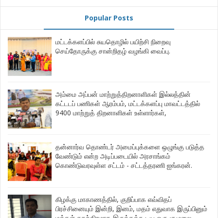
Popular Posts
மட்டக்களப்பில் சுயதொழில் பயிற்சி நிறைவு
செய்தோருக்கு சான்றிதழ் வழங்கி வைப்பு.
அம்மை அப்பன் மாற்றுத்திறனாளிகள் இல்லத்தின்
கட்டடப் பணிகள் ஆரம்பம், மட்டக்களப்பு மாவட்டத்தில்
9400 மாற்றுத் திறனாளிகள் உள்ளார்கள்,
தன்னார்வ தொண்டர் அமைப்புக்களை ஒழுங்கு படுத்த
வேண்டும் என்ற அடிப்படையில் அரசாங்கம்
கொண்டுவரவுள்ள சட்டம் - சட்டத்தரணி ஐங்கரன்.
கிழக்கு மாகாணத்தில், குறிப்பாக எவ்விதப்
பிரச்சினையும் இன்றி, இனம், மதம் எதுவாக இருப்பினும்
மக்கள் சுதந்திரமாக இருக்கக்கூடிய ஒரு சூழலை