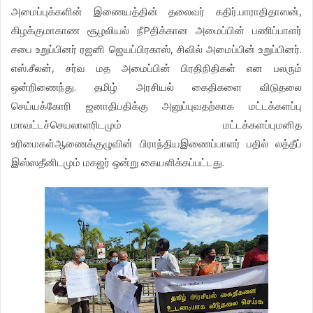
.
,
அமைப்புக்களின்
இணையத்தின்
தலைவர்
கதிர்
பாராதிதாஸன்
P
கிழக்குமாகாண
சூழலியல்
நீ
திக்கான
அமைப்பின்
பணிப்பாளர்
,
.
சபை
உறுப்பினர்
ரஜனி
ஜெயப்பிரகாஸ்
சிவில்
அமைப்பின்
உறுப்பினர்
.
,
எஸ்
சீலன்
சர்வ
மத
அமைப்பின்
பிரதிநிதிகள்
என
பலரும்
.
ஒன்றிணைந்து
தமிழ்
அரசியல்
கைதிகளை
விடுதலை
செய்யக்கோரி
ஜனாதிபதிக்கு
அனுப்புவதற்காக
மட்டக்களப்பு
மாவட்டச்செயலாளரிடமும்
மட்டக்களப்புமனித
உரிமைகள்ஆணைக்குழுவின்
பிராந்தியஇணைப்பாளர்
பதில்
லத்தீப்
.
இஸ்ஸதீனிடமும்
மகஜர்
ஒன்று
கையளிக்கப்பட்டது