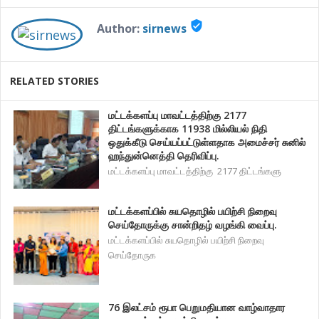
verified_user
Author:
sirnews
RELATED STORIES
மட்டக்களப்பு மாவட்டத்திற்கு 2177
திட்டங்களுக்காக 11938 மில்லியல் நிதி
ஒதுக்கீடு செய்யப்பட்டுள்ளதாக அமைச்சர் சுனில்
ஹந்துன்னெத்தி தெரிவிப்பு.
மட்டக்களப்பு மாவட்டத்திற்கு 2177 திட்டங்களு
மட்டக்களப்பில் சுயதொழில் பயிற்சி நிறைவு
செய்தோருக்கு சான்றிதழ் வழங்கி வைப்பு.
மட்டக்களப்பில் சுயதொழில் பயிற்சி நிறைவு
செய்தோருக
76 இலட்சம் ரூபா பெறுமதியான வாழ்வாதார