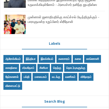
உருவாக்கியுள்ளோம் - அமைச்சர் நளிந்த ஜயதிஸ்ஸ
முன்னாள் ஜனாதிபதிக்கு காய்ச்சல் பிடித்திருக்கும் -
பாராளுமன்ற உறுப்பினர் ஸ்ரீநேசன்
Labels
ஆரோக்கியம்
இந்தியா
இலக்கியம்
கலாசாரம்
கலை
காணொளி
காலநிலை
சர்வதேசம்
சினிமா
தெற்கு
தொடர்புகளுக்கு
நேர்காணல்
பக்தி
மலையகம்
வடக்கு
வணிகம்
விநோதம்
விளையாட்டு
Search Blog