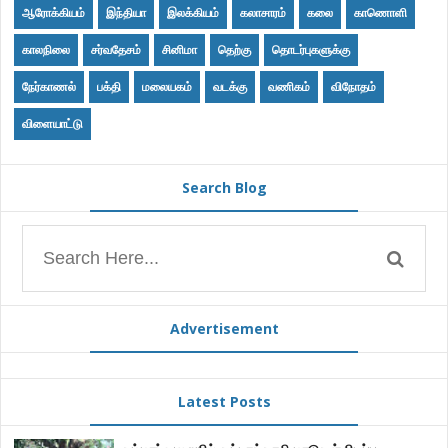
ஆரோக்கியம்
இந்தியா
இலக்கியம்
கலாசாரம்
கலை
காணொளி
காலநிலை
சர்வதேசம்
சினிமா
தெற்கு
தொடர்புகளுக்கு
நேர்காணல்
பக்தி
மலையகம்
வடக்கு
வணிகம்
விநோதம்
விளையாட்டு
Search Blog
Advertisement
Latest Posts