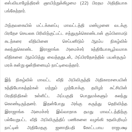
எஸ்.வியாழேந்திரன் ஞாயிற்றுக்கிழமை (22) பிரதம அதிதியாக
பங்கேற்றார்.
அந்தவகையில் மட்டக்களப்பு மாவட்டத்தி மண்முனை வடக்கு
பிரதேச செயலக பிரிவிற்குட்பட்ட சத்துருக்கொண்டான் கும்பிளாமடு
கடற்கரை வீதியினை செப்பனிடும் ஆரம்ப நிகழ்வில்
கலந்துகொண்ட இராஜாங்க அமைச்சர் உத்தியோகபூர்வமாக
வீதிகளை ஆரம்பித்து வைத்ததுடன், அப்பிரதேசத்தில் பயன்தரும்
மரக் கன்று ஒன்றினையும் நாட்டிவைத்தார்.
இந் நிகழ்வில் மாவட்ட வீதி அபிவிருத்தி அதிகாரசபையின்
உத்தியோகத்தர்கள் மற்றும் முற்போக்கு தமிழர் கட்சியின்
பிரதிநிதிகள் உள்ளிட்ட அப்பகுதி பொதுமக்களும் கலந்து
கொண்டிருந்தனர். இதன்போது அங்கு கருத்து தெரிவித்த
இராஜாங்க அமைச்சர் இவ்வாறாக தமது மாவட்டத்திற்கு
பல்வேறுபட்ட வீதி அபிவிருத்திப் பணிகளை வழங்கி உதவிபுரியும்
நாட்டின் அதிமேதகு ஜனாதிபதி கோட்டபாய ராஜபக்ஷ