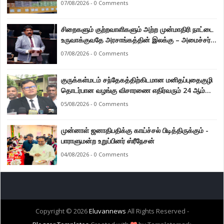
07/08/2026 - 0 Comments
சிறைகளும் குற்றவாளிகளும் அற்ற முன்மாதிரி நாட்டை
உருவாக்குவதே அரசாங்கத்தின் இலக்கு – அமைச்சர்
இராமலிங்கம் சந்திரசேகர்
07/08/2026 - 0 Comments
குருக்கள்மடம் சந்தேகத்திற்கிடமான மனிதப்புதைகுழி
தொடர்பான வழங்கு விசாரணை எதிர்வரும் 24 ஆம்
திகதிக்கு தவணையிடப்பட்டுள்ளது.
05/08/2026 - 0 Comments
முன்னாள் ஜனாதிபதிக்கு காய்ச்சல் பிடித்திருக்கும் -
பாராளுமன்ற உறுப்பினர் ஸ்ரீநேசன்
04/08/2026 - 0 Comments
Copyright ©
2026
Eluvannews
All Rights Reserved -