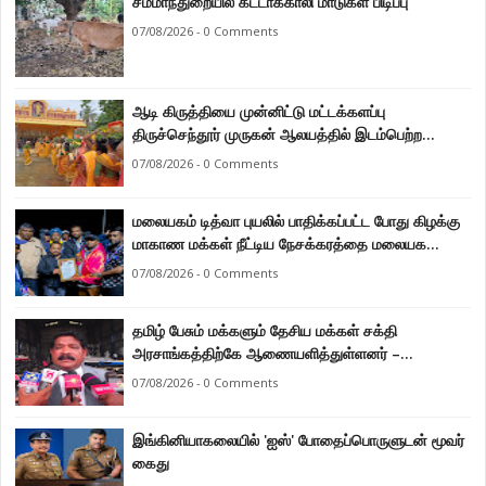
சம்மாந்துறையில் கட்டாக்காலி மாடுகள் பிடிப்பு
07/08/2026 - 0 Comments
ஆடி கிருத்தியை முன்னிட்டு மட்டக்களப்பு
திருச்செந்தூர் முருகன் ஆலயத்தில் இடம்பெற்ற
பால்குட பவனி 1008 சங்கா ஆபிஷேக நிகழ்வு.
07/08/2026 - 0 Comments
மலையகம் டித்வா புயலில் பாதிக்கப்பட்ட போது கிழக்கு
மாகாண மக்கள் நீட்டிய நேசக்கரத்தை மலையக
மக்கள் ஒருபோதும் மறக்கமாட்டார்கள் : நுவரெலியா
07/08/2026 - 0 Comments
மாநகர சபை பிரதி முதல்வர் எஸ். யோகராஜா
தமிழ் பேசும் மக்களும் தேசிய மக்கள் சக்தி
அரசாங்கத்திற்கே ஆணையளித்துள்ளனர் –
கடற்றொழில் அமைச்சர் இராமலிங்கம் சந்திரசேகர்
07/08/2026 - 0 Comments
இங்கினியாகலையில் 'ஐஸ்' போதைப்பொருளுடன் மூவர்
கைது