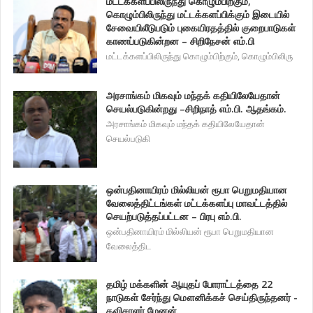
மட்டக்களப்பிலிருந்து கொழும்பிற்கும்,
கொழும்பிலிருந்து மட்டக்களப்பிக்கும் இடையில்
சேவையிலீடுபடும் புகையிரதத்தில் குறைபாடுகள்
காணப்படுகின்றன – சிறிநேசன் எம்.பி
மட்டக்களப்பிலிருந்து கொழும்பிற்கும், கொழும்பிலிரு
அரசாங்கம் மிகவும் மந்தக் கதியிலேயேதான்
செயல்படுகின்றது –சிறிநாத் எம்.பி. ஆதங்கம்.
அரசாங்கம் மிகவும் மந்தக் கதியிலேயேதான்
செயல்படுகி
ஒன்பதினாயிரம் மில்லியன் ரூபா பெறுமதியான
வேலைத்திட்டங்கள் மட்டக்களப்பு மாவட்டத்தில்
செயற்படுத்தப்பட்டன – பிரபு எம்.பி.
ஒன்பதினாயிரம் மில்லியன் ரூபா பெறுமதியான
வேலைத்திட
தமிழ் மக்களின் ஆயுதப் போராட்டத்தை 22
நாடுகள் சேர்ந்து மௌனிக்கச் செய்திருந்தனர் -
தவிசாளர் மேனன்.