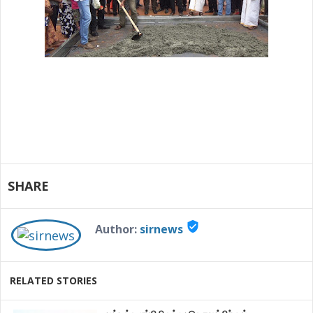
SHARE
verified_user
Author:
sirnews
RELATED STORIES