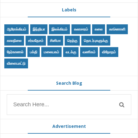
Labels
ஆரோக்கியம்
இந்தியா
இலக்கியம்
கலாசாரம்
கலை
காணொளி
காலநிலை
சர்வதேசம்
சினிமா
தெற்கு
தொடர்புகளுக்கு
நேர்காணல்
பக்தி
மலையகம்
வடக்கு
வணிகம்
விநோதம்
விளையாட்டு
Search Blog
Advertisement