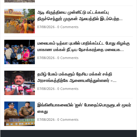
ஆடி கிருத்தியை முன்னிட்டு மட்டக்களப்பு
திருச்செந்தூர் முருகன் ஆலயத்தில் இடம்பெற்ற
பால்குட பவனி 1008 சங்கா ஆபிஷேக நிகழ்வு.
07/08/2026 - 0 Comments
மலையகம் டித்வா புயலில் பாதிக்கப்பட்ட போது கிழக்கு
மாகாண மக்கள் நீட்டிய நேசக்கரத்தை மலையக
மக்கள் ஒருபோதும் மறக்கமாட்டார்கள் : நுவரெலியா
07/08/2026 - 0 Comments
மாநகர சபை பிரதி முதல்வர் எஸ். யோகராஜா
தமிழ் பேசும் மக்களும் தேசிய மக்கள் சக்தி
அரசாங்கத்திற்கே ஆணையளித்துள்ளனர் –
கடற்றொழில் அமைச்சர் இராமலிங்கம் சந்திரசேகர்
07/08/2026 - 0 Comments
இங்கினியாகலையில் 'ஐஸ்' போதைப்பொருளுடன் மூவர்
கைது
07/08/2026 - 0 Comments