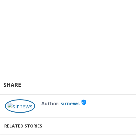
SHARE
verified_user
Author:
sirnews
RELATED STORIES