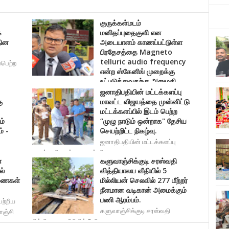
குருக்கள்மடம்
்
மனிதப்புதைகுளி என
தின
அடையாளம் காணப்பட்டுள்ள
பிரதேசத்தை Magneto
telluric audio frequency
்பெற்ற
என்ற ஸ்கேனிங் முறைக்கு
உட்படுத்துவதற்கு அனுமதி.
ஜனாதிபதியின் மட்டக்களப்பு
குருக்கள்மடம் மனிதப்புதைகுளி என அடையாளம் காணப்பட்
ு
மாவட்ட விஜயத்தை முன்னிட்டு
மட்டக்களப்பில் இடம் பெற்ற
ம்
“முழு நாடும் ஒன்றாக" தேசிய
் -
செயற்றிட்ட நிகழ்வு.
ஜனாதிபதியின் மட்டக்களப்பு
மாவட்ட விஜயத்தை முன்னிட
்
களுவாஞ்சிக்குடி சரஸ்வதி
ல்
வித்தியாலய வீதியில் 5
ரணைகள்
மில்லியன் செலவில் 277 மீற்றர்
நீளமான வடிகான் அமைக்கும்
பணி ஆரம்பம்.
ற்றிய
களுவாஞ்சிக்குடி சரஸ்வதி
ஞ்சி
வித்தியாலய வீதியில் 5 மில