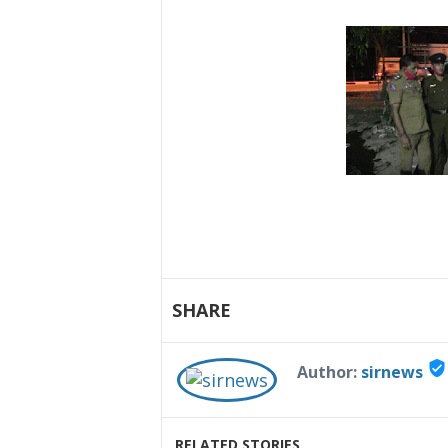
SHARE
verified_user
Author:
sirnews
RELATED STORIES