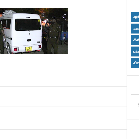
ஆர
கல
சின
பக்
விள