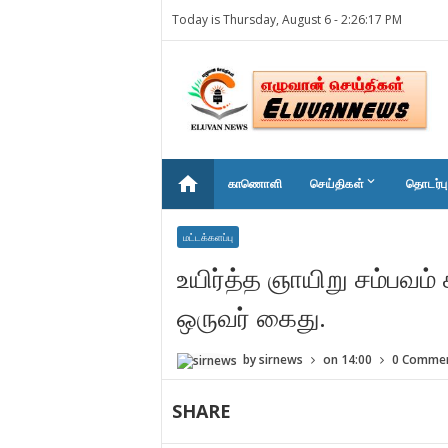
Today is Thursday, August 6 -
2:26:17 PM
home
keyboard_arrow_down
காணொளி
செய்திகள்
தொடர்பு
மட்டக்களப்பு
உயிர்த்த ஞாயிறு சம்பவம் க
ஒருவர் கைது.
by
sirnews
on
14:00
0 Comme
SHARE