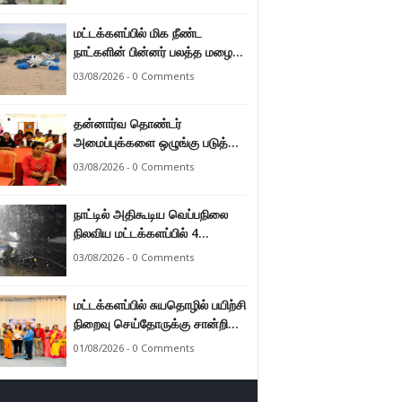
மட்டக்களப்பில் மிக நீண்ட
நாட்களின் பின்னர் பலத்த மழை
47.8 மில்லி மீற்றர் மழை வீழ்ச்சி
03/08/2026 - 0 Comments
பதிவு.
தன்னார்வ தொண்டர்
அமைப்புக்களை ஒழுங்கு படுத்த
வேண்டும் என்ற அடிப்படையில்
03/08/2026 - 0 Comments
அரசாங்கம் கொண்டுவரவுள்ள
சட்டம் - சட்டத்தரணி ஐங்கரன்.
நாட்டில் அதிகூடிய வெப்பநிலை
நிலவிய மட்டக்களப்பில் 4
மாதங்களுக்குப் பின்னர் பலத்த
03/08/2026 - 0 Comments
மழை. அனல் வெப்பக் காலநிலை
தணிந்தது.
மட்டக்களப்பில் சுயதொழில் பயிற்சி
நிறைவு செய்தோருக்கு சான்றிதழ்
வழங்கி வைப்பு.
01/08/2026 - 0 Comments