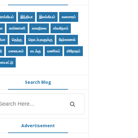
ோக்கியம்
இந்தியா
இலக்கியம்
கலாசாரம்
ை
காணொளி
காலநிலை
சர்வதேசம்
ிமா
தெற்கு
தொடர்புகளுக்கு
நேர்காணல்
தி
மலையகம்
வடக்கு
வணிகம்
விநோதம்
ையாட்டு
Search Blog
Advertisement