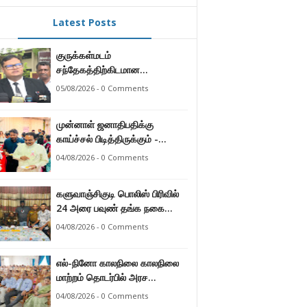
Latest Posts
குருக்கள்மடம்
சந்தேகத்திற்கிடமான
மனிதப்புதைகுழி தொடர்பான
05/08/2026 - 0 Comments
வழங்கு விசாரணை எதிர்வரும் 24
ஆம் திகதிக்கு
முன்னாள் ஜனாதிபதிக்கு
தவணையிடப்பட்டுள்ளது.
காய்ச்சல் பிடித்திருக்கும் -
பாராளுமன்ற உறுப்பினர் ஸ்ரீநேசன்
04/08/2026 - 0 Comments
களுவாஞ்சிகுடி பொலிஸ் பிரிவில்
24 அரை பவுண் தங்க நகை
களவு 24 மணித்தியலத்தில்
04/08/2026 - 0 Comments
பறிமுதல் செய்த பொலிசார்.
எல்-நினோ காலநிலை காலநிலை
மாற்றம் தொடர்பில் அரச
உத்தியோகஸ்த்தர்களுக்கு
04/08/2026 - 0 Comments
தெழிவுபடுத்தல்.