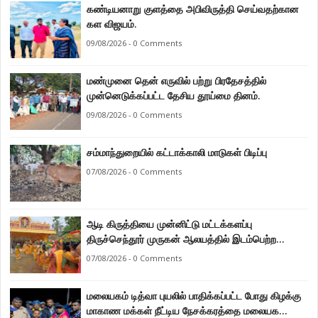
கண்டியனாறு குளத்தை அபிவிருத்தி செய்வதற்கான
கள விஜயம்.
09/08/2026 - 0 Comments
மண்முனை தென் எருவில் பற்று பிரதேசத்தில்
முன்னெடுக்கப்பட்ட தேசிய தூய்மை தினம்.
09/08/2026 - 0 Comments
சம்மாந்துறையில் கட்டாக்காலி மாடுகள் பிடிப்பு
07/08/2026 - 0 Comments
ஆடி கிருத்தியை முன்னிட்டு மட்டக்களப்பு
திருச்செந்தூர் முருகன் ஆலயத்தில் இடம்பெற்ற
பால்குட பவனி 1008 சங்கா ஆபிஷேக நிகழ்வு.
07/08/2026 - 0 Comments
மலையகம் டித்வா புயலில் பாதிக்கப்பட்ட போது கிழக்கு
மாகாண மக்கள் நீட்டிய நேசக்கரத்தை மலையக