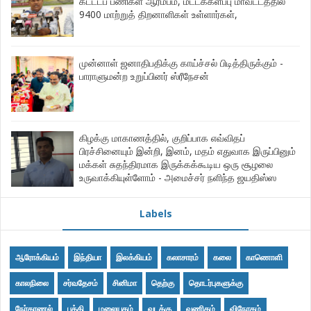
கட்டடப் பணிகள் ஆரம்பம், மட்டக்களப்பு மாவட்டத்தில்
9400 மாற்றுத் திறனாளிகள் உள்ளார்கள்,
முன்னாள் ஜனாதிபதிக்கு காய்ச்சல் பிடித்திருக்கும் -
பாராளுமன்ற உறுப்பினர் ஸ்ரீநேசன்
கிழக்கு மாகாணத்தில், குறிப்பாக எவ்விதப்
பிரச்சினையும் இன்றி, இனம், மதம் எதுவாக இருப்பினும்
மக்கள் சுதந்திரமாக இருக்கக்கூடிய ஒரு சூழலை
உருவாக்கியுள்ளோம் - அமைச்சர் நளிந்த ஜயதிஸ்ஸ
Labels
ஆரோக்கியம்
இந்தியா
இலக்கியம்
கலாசாரம்
கலை
காணொளி
காலநிலை
சர்வதேசம்
சினிமா
தெற்கு
தொடர்புகளுக்கு
நேர்காணல்
பக்தி
மலையகம்
வடக்கு
வணிகம்
விநோதம்