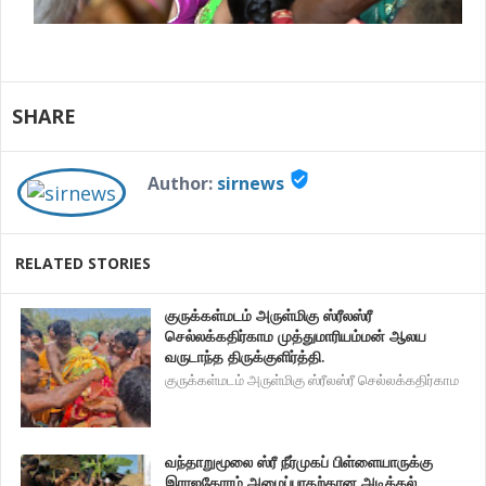
SHARE
verified_user
Author:
sirnews
RELATED STORIES
குருக்கள்மடம் அருள்மிகு ஸ்ரீலஸ்ரீ
செல்லக்கதிர்காம முத்துமாரியம்மன் ஆலய
வருடாந்த திருக்குளிர்த்தி.
குருக்கள்மடம் அருள்மிகு ஸ்ரீலஸ்ரீ செல்லக்கதிர்காம
வந்தாறுமூலை ஸ்ரீ நீர்முகப் பிள்ளையாருக்கு
இராஜகோரம் அமைப்பாதற்கான அடிக்கல்