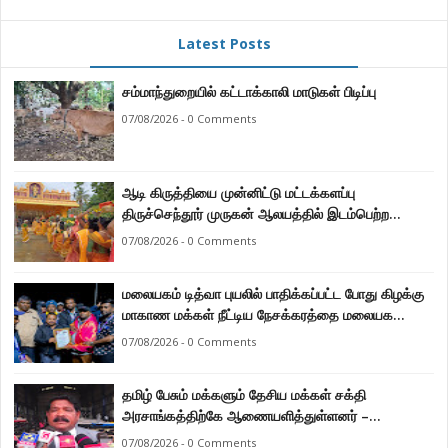
Latest Posts
சம்மாந்துறையில் கட்டாக்காலி மாடுகள் பிடிப்பு
07/08/2026 - 0 Comments
ஆடி கிருத்தியை முன்னிட்டு மட்டக்களப்பு
திருச்செந்தூர் முருகன் ஆலயத்தில் இடம்பெற்ற
பால்குட பவனி 1008 சங்கா ஆபிஷேக நிகழ்வு.
07/08/2026 - 0 Comments
மலையகம் டித்வா புயலில் பாதிக்கப்பட்ட போது கிழக்கு
மாகாண மக்கள் நீட்டிய நேசக்கரத்தை மலையக
மக்கள் ஒருபோதும் மறக்கமாட்டார்கள் : நுவரெலியா
07/08/2026 - 0 Comments
மாநகர சபை பிரதி முதல்வர் எஸ். யோகராஜா
தமிழ் பேசும் மக்களும் தேசிய மக்கள் சக்தி
அரசாங்கத்திற்கே ஆணையளித்துள்ளனர் –
கடற்றொழில் அமைச்சர் இராமலிங்கம் சந்திரசேகர்
07/08/2026 - 0 Comments