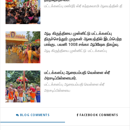
மட்டக்களப்பு மண்டூர் ஸ்ரீ கந்தசுவாமி ஆலயத்தின் தீ
ஆடி கிருத்தியை முன்னிட்டு மட்டக்களப்பு
திருச்செந்தூர் முருகன் ஆலயத்தில் இடம்பெற்ற
பால்குட பவனி 1008 சங்கா ஆபிஷேக நிகழ்வு.
ஆடி கிருத்தியை முன்னிட்டு மட்டக்களப்பு
மட்டக்களப்பு ஆரையம்பதி வெள்ளை ஸ்ரீ
அரசடிப்பிள்ளையார்.
மட்டக்களப்பு ஆரையம்பதி வெள்ளை ஸ்ரீ
அரசடிப்பிள்ளைய
BLOG COMMENTS
FACEBOOK COMMENTS