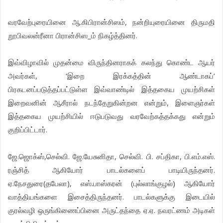
வரவேற்புரையினை ஆ.கிபிரான்சிஸம், நன்றியுரையினை திருமதி
றூபிவலன்ரீனா பிரான்சிஸ_ம் நிகழ்த்தினர்.
இவ்விழாவில் முதன்மை விருந்தினராகக் கலந்து கொண்ட ஆயர்
அவர்கள், ‘இறை இரக்கத்தின் ஆண்டாகப்’
பிரகடனப்படுத்தப்பட்டுள்ள இவ்வாண்டில் இத்தகைய முயற்சிகள்
இறைவனின் ஆசீரால் நடந்தேறுகின்றன என்றும், இளைஞர்கள்
இத்தகைய முயற்சியில் ஈடுபடுவது வரவேற்கத்தக்கது என்றும்
குறிப்பிட்டார்.
ஜே.ஜொக்ஸ்,செல்வி. ஜே.யேசுனிதா, செல்வி. பி. சப்திகா, பி.எம்.எஸ்.
ரஞ்சித் ஆகியோர் பாடல்களைப் பாடியிருந்தனர்.
ஏ.நேசதுரை(தபேலா), எஸ்.பாஸ்கரன் (புல்லாங்குழல்) ஆகியோர்
வாத்தியங்களை இசைத்திருந்தனர். பாடல்களுக்கு இடையில்
குரல்வழி ஒருங்கிணைப்பினை அருட்தந்தை ஏ.ஏ. நவரட்ணம் அடிகள்