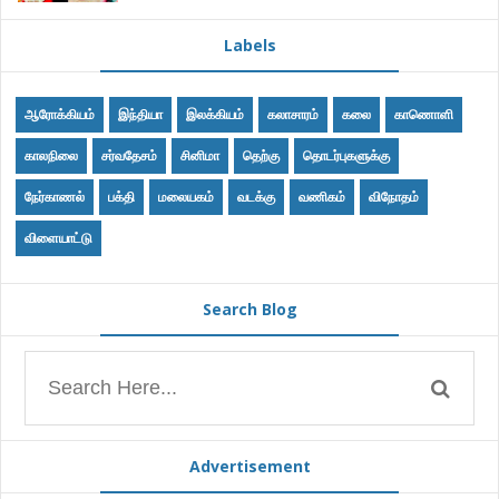
Labels
ஆரோக்கியம்
இந்தியா
இலக்கியம்
கலாசாரம்
கலை
காணொளி
காலநிலை
சர்வதேசம்
சினிமா
தெற்கு
தொடர்புகளுக்கு
நேர்காணல்
பக்தி
மலையகம்
வடக்கு
வணிகம்
விநோதம்
விளையாட்டு
Search Blog
Advertisement