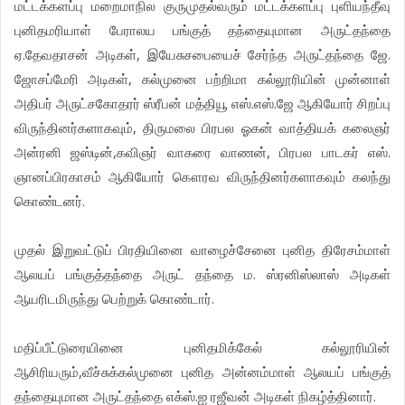
மட்டக்களப்பு மறைமாநில குருமுதல்வரும் மட்டக்களப்பு புளியந்தீவு
புனிதமரியாள் பேராலய பங்குத் தந்தையுமான அருட்தந்தை
ஏ.தேவதாசன் அடிகள், இயேசுசபையைச் சேர்ந்த அருட்தந்தை ஜே.
ஜோசப்மேரி அடிகள், கல்முனை பற்றிமா கல்லூரியின் முன்னாள்
அதிபர் அருட்சகோதரர் ஸ்ரீபன் மத்தியூ எஸ்.எஸ்.ஜே ஆகியோர் சிறப்பு
விருந்தினர்களாகவும், திருமலை பிரபல ஓகன் வாத்தியக் கலைஞர்
அன்ரனி ஜஸ்டின்,கவிஞர் வாகரை வாணன், பிரபல பாடகர் எஸ்.
ஞானப்பிரகாசம் ஆகியோர் கௌரவ விருந்தினர்களாகவும் கலந்து
கொண்டனர்.
முதல் இறுவட்டுப் பிரதியினை வாழைச்சேனை புனித திரேசம்மாள்
ஆலயப் பங்குத்தந்தை அருட் தந்தை ம. ஸ்ரனிஸ்லாஸ் அடிகள்
ஆயரிடமிருந்து பெற்றுக் கொண்டார்.
மதிப்பீட்டுரையினை புனிதமிக்கேல் கல்லூரியின்
ஆசிரியரும்,வீச்சுக்கல்முனை புனித அன்னம்மாள் ஆலயப் பங்குத்
தந்தையுமான அருட்தந்தை எக்ஸ்.ஐ ரஜீவன் அடிகள் நிகழ்த்தினார்.