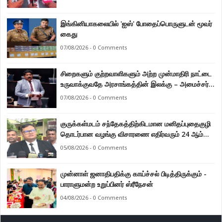
இங்கினியாகலையில் 'ஐஸ்' போதைப்பொருளுடன் மூவர்
கைது
07/08/2026 - 0 Comments
சிறைகளும் குற்றவாளிகளும் அற்ற முன்மாதிரி நாட்டை
உருவாக்குவதே அரசாங்கத்தின் இலக்கு – அமைச்சர்
இராமலிங்கம் சந்திரசேகர்
07/08/2026 - 0 Comments
குருக்கள்மடம் சந்தேகத்திற்கிடமான மனிதப்புதைகுழி
தொடர்பான வழங்கு விசாரணை எதிர்வரும் 24 ஆம்
திகதிக்கு தவணையிடப்பட்டுள்ளது.
05/08/2026 - 0 Comments
முன்னாள் ஜனாதிபதிக்கு காய்ச்சல் பிடித்திருக்கும் -
பாராளுமன்ற உறுப்பினர் ஸ்ரீநேசன்
04/08/2026 - 0 Comments