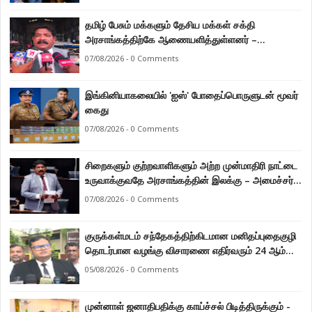
தமிழ் பேசும் மக்களும் தேசிய மக்கள் சக்தி
அரசாங்கத்திற்கே ஆணையளித்துள்ளனர் –
கடற்றொழில் அமைச்சர் இராமலிங்கம் சந்திரசேகர்
07/08/2026 - 0 Comments
இங்கினியாகலையில் 'ஐஸ்' போதைப்பொருளுடன் மூவர்
கைது
07/08/2026 - 0 Comments
சிறைகளும் குற்றவாளிகளும் அற்ற முன்மாதிரி நாட்டை
உருவாக்குவதே அரசாங்கத்தின் இலக்கு – அமைச்சர்
இராமலிங்கம் சந்திரசேகர்
07/08/2026 - 0 Comments
குருக்கள்மடம் சந்தேகத்திற்கிடமான மனிதப்புதைகுழி
தொடர்பான வழங்கு விசாரணை எதிர்வரும் 24 ஆம்
திகதிக்கு தவணையிடப்பட்டுள்ளது.
05/08/2026 - 0 Comments
முன்னாள் ஜனாதிபதிக்கு காய்ச்சல் பிடித்திருக்கும் -