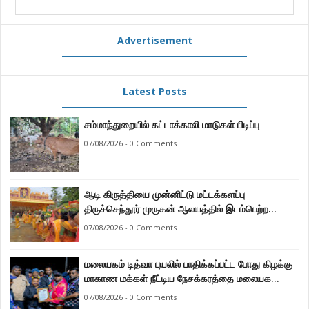
Advertisement
Latest Posts
சம்மாந்துறையில் கட்டாக்காலி மாடுகள் பிடிப்பு
07/08/2026 - 0 Comments
ஆடி கிருத்தியை முன்னிட்டு மட்டக்களப்பு
திருச்செந்தூர் முருகன் ஆலயத்தில் இடம்பெற்ற
பால்குட பவனி 1008 சங்கா ஆபிஷேக நிகழ்வு.
07/08/2026 - 0 Comments
மலையகம் டித்வா புயலில் பாதிக்கப்பட்ட போது கிழக்கு
மாகாண மக்கள் நீட்டிய நேசக்கரத்தை மலையக
மக்கள் ஒருபோதும் மறக்கமாட்டார்கள் : நுவரெலியா
07/08/2026 - 0 Comments
மாநகர சபை பிரதி முதல்வர் எஸ். யோகராஜா