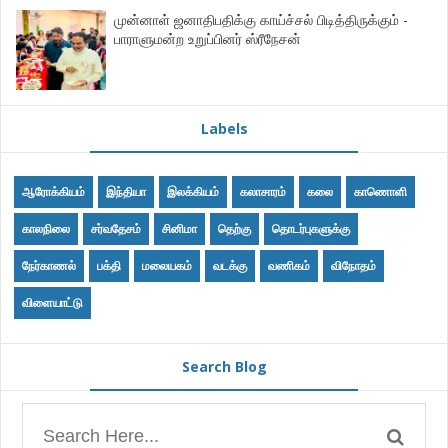
முன்னாள் ஜனாதிபதிக்கு காய்ச்சல் பிடித்திருக்கும் -
பாராளுமன்ற உறுப்பினர் ஸ்ரீநேசன்
Labels
ஆரோக்கியம்
இந்தியா
இலக்கியம்
கலாசாரம்
கலை
காணொளி
காலநிலை
சர்வதேசம்
சினிமா
தெற்கு
தொடர்புகளுக்கு
நேர்காணல்
பக்தி
மலையகம்
வடக்கு
வணிகம்
விநோதம்
விளையாட்டு
Search Blog