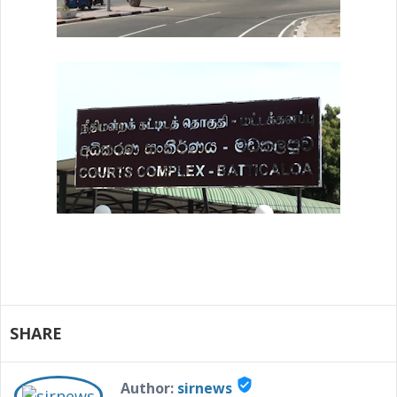
SHARE
verified_user
Author:
sirnews