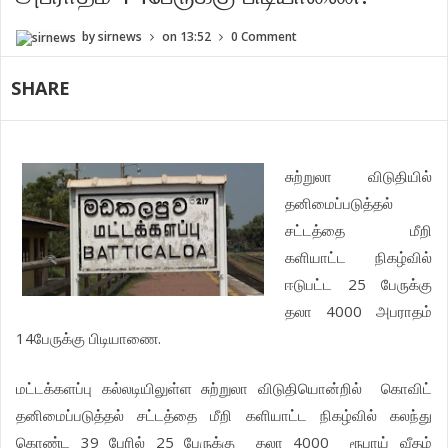
by
sirnews
on
13:52
0 Comment
SHARE
சுற்றுலா விடுதியில்
தனிமைப்படுத்தல்
சட்டத்தை மீறி
களியாட்ட நிகழ்வில்
ஈடுபட்ட 25 பேருக்கு
தலா 4000 அபராதம்
14பேருக்கு பிடியாணை.
மட்டக்களப்பு கல்லடியிலுள்ள சுற்றுலா விடுதியொன்றில்
கொவிட்
தனிமைப்படுத்தல் சட்டத்தை மீறி களியாட்ட நிகழ்வில் கலந்து
கொண்ட 39 பேரில் 25 பேருக்கு தலா 4000 ரூபாய் வீதம்