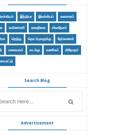
ோக்கியம்
இந்தியா
இலக்கியம்
கலாசாரம்
ை
காணொளி
காலநிலை
சர்வதேசம்
ிமா
தெற்கு
தொடர்புகளுக்கு
நேர்காணல்
தி
மலையகம்
வடக்கு
வணிகம்
விநோதம்
ையாட்டு
Search Blog
Advertisement