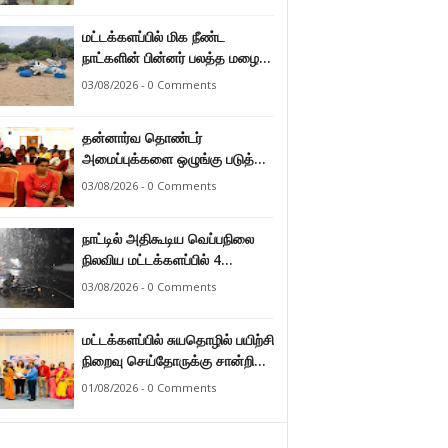
மட்டக்களப்பில் மிக நீண்ட
நாட்களின் பின்னர் பலத்த மழை
47.8 மில்லி மீற்றர் மழை வீழ்ச்சி
03/08/2026 - 0 Comments
பதிவு.
தன்னார்வ தொண்டர்
அமைப்புக்களை ஒழுங்கு படுத்த
வேண்டும் என்ற அடிப்படையில்
03/08/2026 - 0 Comments
அரசாங்கம் கொண்டுவரவுள்ள
சட்டம் - சட்டத்தரணி ஐங்கரன்.
நாட்டில் அதிகூடிய வெப்பநிலை
நிலவிய மட்டக்களப்பில் 4
மாதங்களுக்குப் பின்னர் பலத்த
03/08/2026 - 0 Comments
மழை. அனல் வெப்பக் காலநிலை
தணிந்தது.
மட்டக்களப்பில் சுயதொழில் பயிற்சி
நிறைவு செய்தோருக்கு சான்றிதழ்
வழங்கி வைப்பு.
01/08/2026 - 0 Comments