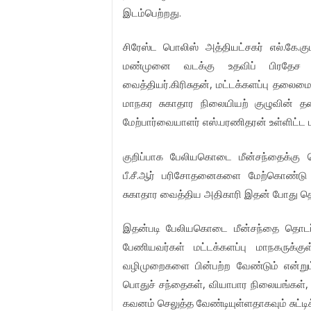
இடம்பெற்றது.
சிரேஸ்ட பொலிஸ் அத்தியட்சகர் எல்.கே.க
மண்முனை வடக்கு உதவிப் பிரதேச 
வைத்தியர்.கிரிசுதன், மட்டக்களப்பு தலை
மாநகர சுகாதார நிலையியற் குழுவின் த
மேற்பார்வையாளர் எஸ்.பரணிதரன் உள்ளிட்ட ப
குறிப்பாக பேலியகொடை மீன்சந்தைக்கு 
பீ.சீ.ஆர் பரிசோதனைகளை மேற்கொண்டு வ
சுகாதார வைத்திய அதிகாரி இதன் போது தெளி
இதன்படி பேலியகொடை மீன்சந்தை தொடர்ப
பேணியவர்கள் மட்டக்களப்பு மாநகருக்க
வழிமுறைகளை பின்பற்ற வேண்டும் என்று
பொதுச் சந்தைகள், வியாபார நிலையங்கள்,
கவனம் செலுத்த வேண்டியுள்ளதாகவும் சுட்டிக்க