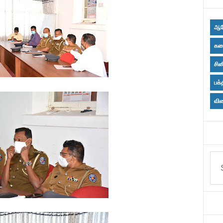
ஆர
கல
சின
பக்
விள