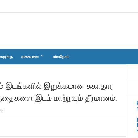
keyboard_arrow_down
களுக்கு
ஏனையவை
சர்வதேசம்
ம் இடங்களில் இறுக்கமான சுகாதார
தைகளை இடம் மாற்றவும் தீர்மானம்.
nt