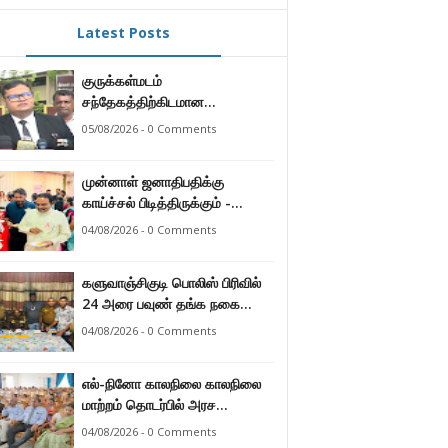
Latest Posts
குருக்கள்மடம்
சந்தேகத்திற்கிடமான
மனிதப்புதைகுழி தொடர்பான
05/08/2026 - 0 Comments
வழங்கு விசாரணை எதிர்வரும் 24
ஆம் திகதிக்கு
முன்னாள் ஜனாதிபதிக்கு
தவணையிடப்பட்டுள்ளது.
காய்ச்சல் பிடித்திருக்கும் -
பாராளுமன்ற உறுப்பினர் ஸ்ரீநேசன்
04/08/2026 - 0 Comments
களுவாஞ்சிகுடி பொலிஸ் பிரிவில்
24 அரை பவுண் தங்க நகை
களவு 24 மணித்தியலத்தில்
04/08/2026 - 0 Comments
பறிமுதல் செய்த பொலிசார்.
எல்-நினோ காலநிலை காலநிலை
மாற்றம் தொடர்பில் அரச
உத்தியோகஸ்த்தர்களுக்கு
04/08/2026 - 0 Comments
தெழிவுபடுத்தல்.