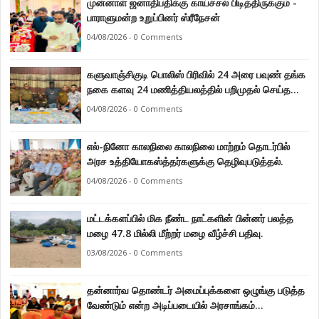
முன்னாள் ஜனாதிபதிக்கு காய்ச்சல் பிடித்திருக்கும் -
பாராளுமன்ற உறுப்பினர் ஸ்ரீநேசன்
04/08/2026 - 0 Comments
களுவாஞ்சிகுடி பொலிஸ் பிரிவில் 24 அரை பவுண் தங்க
நகை களவு 24 மணித்தியலத்தில் பறிமுதல் செய்த
பொலிசார்.
04/08/2026 - 0 Comments
எல்-நினோ காலநிலை காலநிலை மாற்றம் தொடர்பில்
அரச உத்தியோகஸ்த்தர்களுக்கு தெழிவுபடுத்தல்.
04/08/2026 - 0 Comments
மட்டக்களப்பில் மிக நீண்ட நாட்களின் பின்னர் பலத்த
மழை 47.8 மில்லி மீற்றர் மழை வீழ்ச்சி பதிவு.
03/08/2026 - 0 Comments
தன்னார்வ தொண்டர் அமைப்புக்களை ஒழுங்கு படுத்த
வேண்டும் என்ற அடிப்படையில் அரசாங்கம்