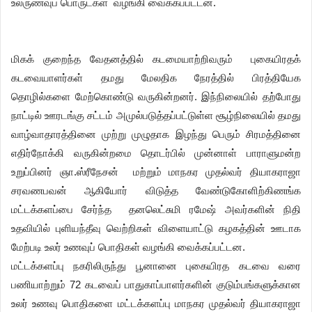
உலருணவுப் பொருட்கள் வழங்கி வைக்கப்பட்டன.
மிகக் குறைந்த வேதனத்தில் கடமையாற்றிவரும் புகையிரதக்
கடவையாளர்கள் தமது மேலதிக நேரத்தில் பிரத்தியேக
தொழில்களை மேற்கொண்டு வருகின்றனர். இந்நிலையில் தற்போது
நாட்டில் ஊரடங்கு சட்டம் அமுல்படுத்தப்பட்டுள்ள சூழ்நிலையில் தமது
வாழ்வாதாரத்தினை முற்று முழுதாக இழந்து பெரும் சிரமத்தினை
எதிர்நோக்கி வருகின்றமை தொடர்பில் முன்னாள் பாராளுமன்ற
உறுப்பினர் ஞா.ஸ்ரீநேசன் மற்றும் மாநகர முதல்வர் தியாகராஜா
சரவணபவன் ஆகியோர் விடுத்த வேண்டுகோளிற்கிணங்க
மட்டக்களப்பை சேர்ந்த தனலெட்சுமி ரமேஷ் அவர்களின் நிதி
உதவியில் புளியந்தீவு வெற்றிகள் விளையாட்டு கழகத்தின் ஊடாக
மேற்படி உலர் உணவுப் பொதிகள் வழங்கி வைக்கப்பட்டன.
மட்டக்களப்பு நகரிலிருந்து பூனானை புகையிரத கடவை வரை
பணியாற்றும் 72 கடவைப் பாதுகாப்பாளர்களின் குடும்பங்களுக்கான
உலர் உணவு பொதிகளை மட்டக்களப்பு மாநகர முதல்வர் தியாகராஜா