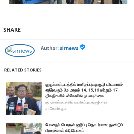
SHARE
verified_user
Author:
sirnews
RELATED STORIES
குருக்கள்மடத்தில் மனிதப்புதைகுழி விவகாரம்
எதிர்வரும் மே மாதம் 14, 15,16 மற்றும் 17
திகதிகளில் ஸ்கேனிங் நடவடிக்கை
குருக்கள்மடத்தில் மனிதப்புதைகுழி என
சந்தேகிக்கும்
போதைப் பொருள் ஒழிப்பு தொடர்பான துண்டுப்
பிரசுரங்கள் விநியோகம்.