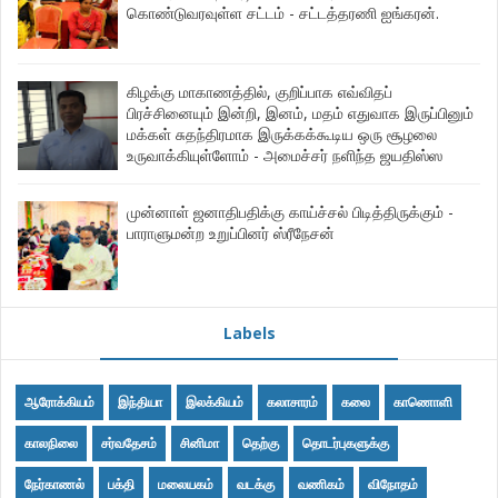
கொண்டுவரவுள்ள சட்டம் - சட்டத்தரணி ஐங்கரன்.
கிழக்கு மாகாணத்தில், குறிப்பாக எவ்விதப்
பிரச்சினையும் இன்றி, இனம், மதம் எதுவாக இருப்பினும்
மக்கள் சுதந்திரமாக இருக்கக்கூடிய ஒரு சூழலை
உருவாக்கியுள்ளோம் - அமைச்சர் நளிந்த ஜயதிஸ்ஸ
முன்னாள் ஜனாதிபதிக்கு காய்ச்சல் பிடித்திருக்கும் -
பாராளுமன்ற உறுப்பினர் ஸ்ரீநேசன்
Labels
ஆரோக்கியம்
இந்தியா
இலக்கியம்
கலாசாரம்
கலை
காணொளி
காலநிலை
சர்வதேசம்
சினிமா
தெற்கு
தொடர்புகளுக்கு
நேர்காணல்
பக்தி
மலையகம்
வடக்கு
வணிகம்
விநோதம்